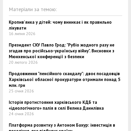
Матеріали за темою:
Кропив'янка у дітей: чому виникає і як правильно
лікувати
16 липня 2026
Президент СКУ Павло Грод: "Рубіо жодного разу не
згадав про російсько-українську війну". Висновки з
Мюнхенської конференції з безпеки
20 лютого 2026
Продовження "пенсійного скандалу": двоє посадовців
Харківської обласної прокуратури отримали понад 5
млн. грн
25 січня 2026
Історія протистояння харківського КДБ та
«ідеологічного» палія в селі Велика Данилівка
24 січня 2026
Платформа розвитку з Антоном Бахур: інвестиція в
покоління, яке відбудує країну