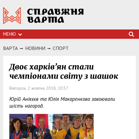
МЕНЮ
ВАРТА
НОВИНИ
СПОРТ
Двоє харків’ян стали
чемпіонами світу з шашок
Вівторок, 2 жовтня 2018, 10:37
Юрій Анікєєв та Юлія Макаренкова завоювали
шість нагород.