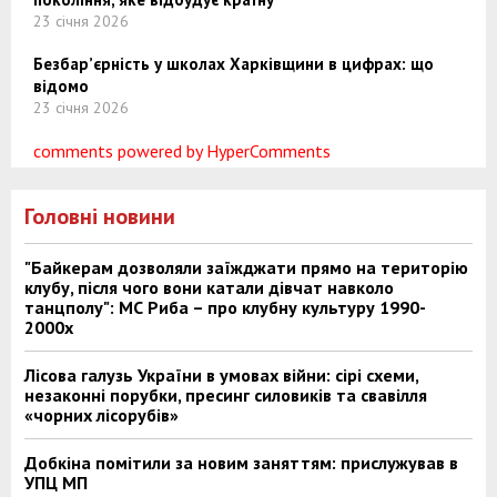
23 січня 2026
Безбар’єрність у школах Харківщини в цифрах: що
відомо
23 січня 2026
comments powered by HyperComments
Головні новини
"Байкерам дозволяли заїжджати прямо на територію
клубу, після чого вони катали дівчат навколо
танцполу": МС Риба – про клубну культуру 1990-
2000х
Лісова галузь України в умовах війни: сірі схеми,
незаконні порубки, пресинг силовиків та свавілля
«чорних лісорубів»
Добкіна помітили за новим заняттям: прислужував в
УПЦ МП