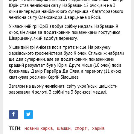
Юрій став чемпіоном світу. Набравши 12 очок, він на 3
очки випередив найближчого суперника - багаторазового
чемпіона світу Олександра Шварцмана з Росії.
У класичній грі Юрій здобув срібну медаль. Набравши 9
очок, він лише за додатковими показниками поступився
Шварцману, який здобув перемогу.
У швидкій грі Анікєєв посів третє місце. На рахунку
харківського гросмейстера було 9 очок. Стільки ж набрали
ще два суперники, але за додатковими показниками
кращий результат був у Юрія. Друге місце (10 очок) посів
бразилець Дамір Перейра Да Сілва, а перемогу (11 очок)
святкував росіянин Сергій Білошеєв.
Загалом на цьому чемпіонаті світу українські шашкісти
завоювали 4 золоті, 3 срібні та 3 бронзові медалі.
ТЕГИ:
новини харків,
шашки,
спорт ,
харків