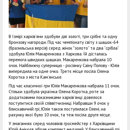
В Ізмірі харків’яни здобули дві золоті, три срібні та одну
бронзову нагороди. Під час чемпіонату світу з шашок-64
(бразильська версія) серед жінок "золото” та два “срібла”
здобула Юлія Макаренкова з Харкова. Їй дісталась
перемога швидких шашках. Макаренкова набрала 10
очок. Найближчу суперницю - росіянку Саіну Попову - Юлія
випередила на одне очко. Третє місце посіла Олена
Коротка з міста Кам’янське.
Під час класичної гри Юлія Макаренкова набрала 11 очок.
Стільки здобула українка Олена Коротка, роте за
додатковими показниками харків’янці довелося
поступитися своїй співвітчизниці. Набравши 9 очок у
блискавичній грі, Юлія також поступилася Олені, на
рахунку якої було 10 очок, та теж посіла друге місце.
У змаганнях серед чоловіків гросмейстер з Харківщини
Юрій Анікєєв зібрав комплект медалей. У блискавичній грі