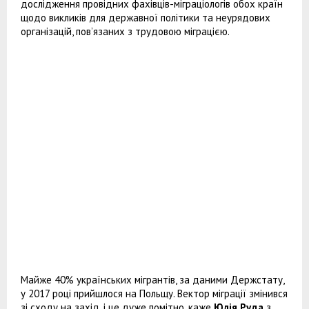
дослідження провідних фахівців-міграціологів обох країн
щодо викликів для державної політики та неурядових
організацій, пов’язаних з трудовою міграцією.
Майже 40% українських мігрантів, за даними Держстату,
у 2017 році прийшлося на Польщу. Вектор міграції змінився
зі сходу на захід, і це дуже помітно, каже
Юлія Руда
з