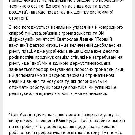
технічною освіто. До речі, у нас вища освіта дуже
роздута", - вважає представник Центру економічної
стратегії.
З нею погоджується начальник управління міжнародного
співробітництва, зв’язків з громадськістю та ЗМІ
Держслужби занятості
Святослав Лешик
. "Перший
важливий фактор міграції - це величезний дисбаланс на
ринку праці. Адже українська вища школа вже десятки
років поспіль продукує спеціалістів, які не затребувані на
ринку - це "дно". Ми є єдиною держустановою, яка
займається профорієнтуванням дорослих громадян, яким
ми допомагаємо за рахунок держави отримати нові
навички, вміння та нову освіту, які допоможуть їм
отримати роботу. Як показує практика, ми успішно це
реалізуємо. На відміну від вишів", - каже чиновник.
"Для України дуже важливо сьогодні звернути увагу на
вищу школу, - впевнена Юлія Руда. - Тобто зробити акцент
на потреби, які є у роботодавців щодо кваліфікованої
робочої сили і реформувати освітню систему. Тут немає