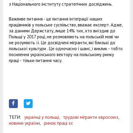
з Національного інституту стратегічних досліджень.
Важливе питання - це питання інтеграції наших
працівників у польське суспільство, вважає експерт. Адже,
за даними Держстату, лише 14% тих, хто виїздив до
Польщі у 2017 році, не розмовляють на польській мові чи
не розуміють її. Це досвідчені мігранти, які близькі до
польської культури . Це одночасно і шанс, і виклик - тобто
посилення українського вектору на польському ринку
праці - тільки питання часу.
ТЕГИ:
українці у польщі,
трудові мігранти євросоюз,
новини україни,
ринок праці єс