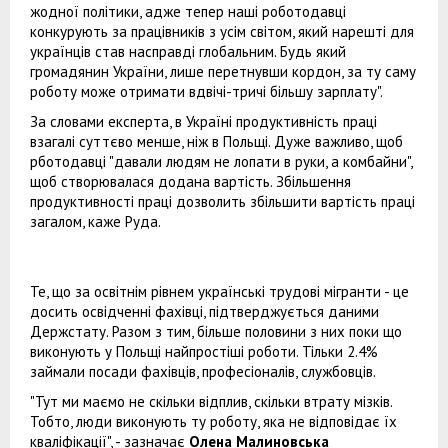
жодної політики, адже тепер наші роботодавці
конкурують за працівників з усім світом, який нарешті для
українців став насправді глобальним. Будь який
громадянин України, лише перетнувши кордон, за ту саму
роботу може отримати вдвічі-тричі більшу зарплату".
За словами експерта, в Україні продуктивність праці
взагалі суттєво менше, ніж в Польщі. Дуже важливо, щоб
рботодавці "давали людям не лопати в руки, а комбайни",
щоб створювалася додана вартість. Збільшення
продуктивності праці дозволить збільшити вартість праці
загалом, каже Руда.
Те, що за освітнім рівнем українські трудові мігранти - це
досить освідченні фахівці, підтверджується даними
Держстату. Разом з тим, більше половини з них поки що
виконують у Польщі найпростіші роботи. Тільки 2.4%
займали посади фахівців, професіоналів, службовців.
"Тут ми маємо не скільки відплив, скільки втрату мізків.
Тобто, люди виконують ту роботу, яка не відповідає їх
кваліфікації", - зазначає
Олена Малиновська