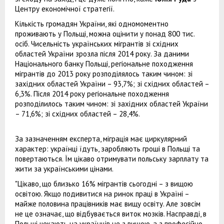
Центру економічної стратегії.
Кількість громадян України, які одномоментно
проживають у Польщі, можна оцінити у понад 800 тис.
осіб. Чисельність українських мігрантів зі східних
областей України зрозла після 2014 року. За даними
Національного банку Польщі, регіональне походження
мігрантів до 2013 року розподілялось таким чином: зі
західних областей України – 93,7%; зі східних областей –
6,3%. Після 2014 року регіональне походження
розподілилось таким чином: зі західних областей України
– 71,6%; зі східних областей – 28,4%.
За зазначенням експерта, міграція має циркулярний
характер: українці їдуть, заробляють гроші в Польщі та
повертаються. Їм цікаво отримувати польську зарплату та
жити за українськими цінами.
"Цікаво, що близько 16% мігрантів сьогодні – з вищою
освітою. Якщо подивитися на ринок праці в Україні –
майже половина працівників має вищу освіту. Але зовсім
не це означає, що відбувається виток мозків. Насправді, в
Польщі чекають на українців не з вищою, а з професійно-