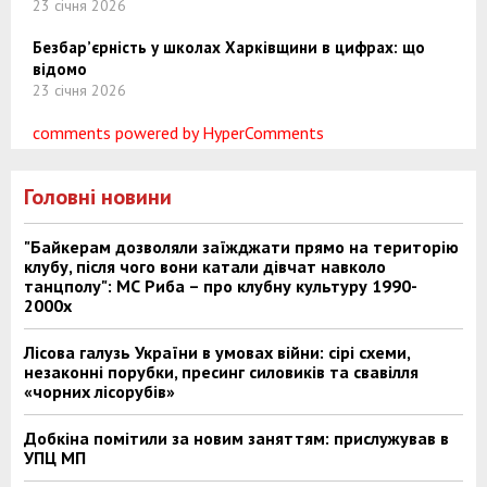
23 січня 2026
Безбар’єрність у школах Харківщини в цифрах: що
відомо
23 січня 2026
comments powered by HyperComments
Головні новини
"Байкерам дозволяли заїжджати прямо на територію
клубу, після чого вони катали дівчат навколо
танцполу": МС Риба – про клубну культуру 1990-
2000х
Лісова галузь України в умовах війни: сірі схеми,
незаконні порубки, пресинг силовиків та свавілля
«чорних лісорубів»
Добкіна помітили за новим заняттям: прислужував в
УПЦ МП