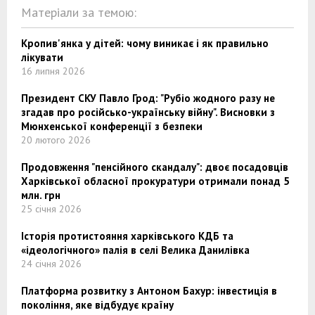
Матеріали за темою:
Кропив'янка у дітей: чому виникає і як правильно
лікувати
16 липня 2026
Президент СКУ Павло Грод: "Рубіо жодного разу не
згадав про російсько-українську війну". Висновки з
Мюнхенської конференції з безпеки
20 лютого 2026
Продовження "пенсійного скандалу": двоє посадовців
Харківської обласної прокуратури отримали понад 5
млн. грн
25 січня 2026
Історія протистояння харківського КДБ та
«ідеологічного» палія в селі Велика Данилівка
24 січня 2026
Платформа розвитку з Антоном Бахур: інвестиція в
покоління, яке відбудує країну