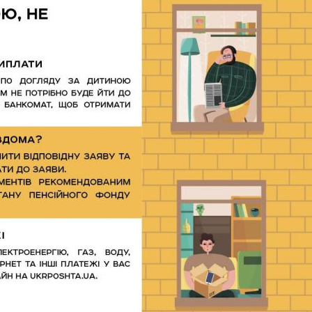
Харковом ширяться добрі вчи