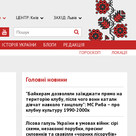
в
ЦЕНТР: Київ
ЗАХІД: Львів
ІСТОРІЯ УКРАЇНИ
БЛОГИ
РЕДАКЦІЯ
ГОРОСКОП
ЛОКАЦІЇ
Головні новини
"Байкерам дозволяли заїжджати прямо на
територію клубу, після чого вони катали
дівчат навколо танцполу": МС Риба – про
клубну культуру 1990-2000х
Лісова галузь України в умовах війни: сірі
схеми, незаконні порубки, пресинг
силовиків та свавілля «чорних лісорубів»