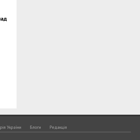
над
орія України
Блоги
Редакція