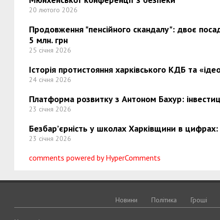
20 лютого 2026
Продовження "пенсійного скандалу": двоє поса
5 млн. грн
25 січня 2026
Історія протистояння харківського КДБ та «ідео
24 січня 2026
Платформа розвитку з Антоном Бахур: інвестиці
23 січня 2026
Безбар’єрність у школах Харківщини в цифрах:
23 січня 2026
comments powered by HyperComments
Новини
Політика
Грошi