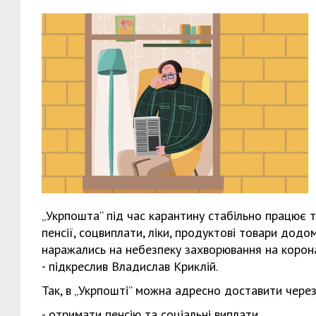
„Укрпошта” під час карантину стабільно працює 
пенсії, соцвиплати, ліки, продуктові товари дод
наражались на небезпеку захворювання на корона
- підкреслив Владислав Криклій.
Так, в „Укрпошті” можна адресно доставити чере
- отримати пенсію та соціальні виплати,