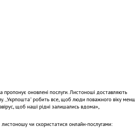
та пропонує оновлені послуги. Листоноші доставляють
ому. „Укрпошта” робить все, щоб люди поважного віку мен
вірус, щоб наші рідні залишались вдома»,
з листоношу чи скористатися онлайн-послугами: