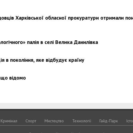
довців Харківської обласної прокуратури отримали по
логічного» палія в селі Велика Данилівка
я в покоління, яке відбудує країну
 що відомо
Кримiнал
Спорт
Мистецтво
Технологiї
Гайд-Парк
Іст