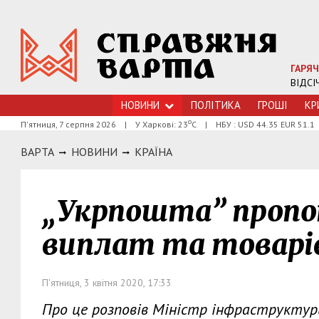
ГАРЯЧ
ВІДСІ
НОВИНИ
ПОЛІТИКА
ГРОШI
КР
о
П'ятниця, 7 серпня 2026
|
У Харкові: 23
С
|
НБУ : USD 44.35 EUR 51.1
ВАРТА
НОВИНИ
КРАЇНА
„Укрпошта” пропо
виплат та товарі
П'ятниця, 3 квітня 2020, 17:33
Про це розповів Міністр інфраструктур