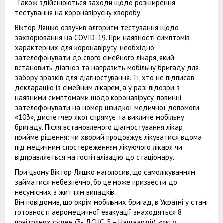
Також здійснюються заходи щодо розширення
тестування на коронавірусну хворобу.
Віктор Ляшко озвучив алгоритм тестування щодо
захворювання на COVID-19. При наявності симптомів,
характерних для коронавірусу, необхідно
зателефонувати до свого сімейного лікаря, який
встановить діагноз та направить мобільну бригаду для
забору зразків для діагностування. Ті, хто не підписав
декларацію із сімейним лікарем, а у разі підозри з
наявними симптомами щодо коронавірусу, повинні
зателефонувати на номер швидкої медичної допомоги
«103», диспетчер якої спрямує та викличе мобільну
бригаду. Після встановленого діагностування лікар
прийме рішення: чи хворий продовжує лікуватися вдома
під медичним спостереженням лікуючого лікаря чи
відправляється на госпіталізацію до стаціонару.
При цьому Віктор Ляшко наголосив, що самолікуванням
займатися небезпечно, бо це може призвести до
несумісних з життям випадків.
Він повідомив, що окрім мобільних бригад, в Україні у стані
готовності аеромедичної евакуації знаходяться 8
повітряних суден (3- ДСНС, 5 – Нацгвардії), «які у