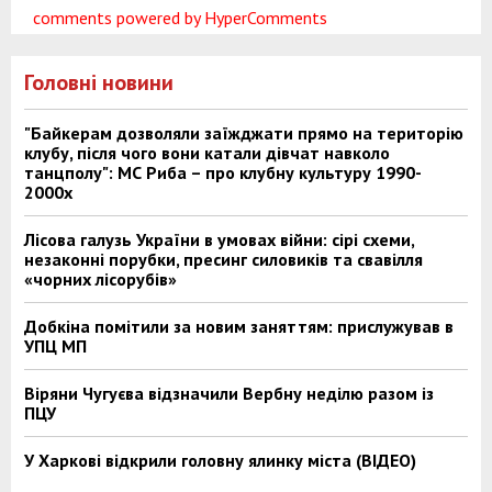
comments powered by HyperComments
Головні новини
"Байкерам дозволяли заїжджати прямо на територію
клубу, після чого вони катали дівчат навколо
танцполу": МС Риба – про клубну культуру 1990-
2000х
Лісова галузь України в умовах війни: сірі схеми,
незаконні порубки, пресинг силовиків та свавілля
«чорних лісорубів»
Добкіна помітили за новим заняттям: прислужував в
УПЦ МП
Віряни Чугуєва відзначили Вербну неділю разом із
ПЦУ
У Харкові відкрили головну ялинку міста (ВІДЕО)