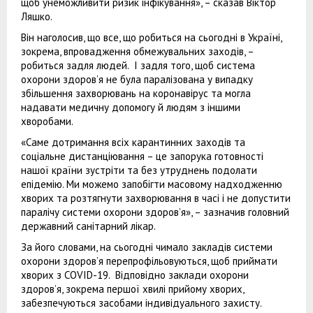
щоб унеможливити ризик інфікування», – сказав Віктор
Ляшко.
Він наголосив, що все, що робиться на сьогодні в Україні,
зокрема, впровадження обмежувальних заходів, –
робиться задля людей. І задля того, щоб система
охорони здоров’я не була паралізована у випадку
збільшення захворювань на коронавірус та могла
надавати медичну допомогу й людям з іншими
хворобами.
«Саме дотримання всіх карантинних заходів та
соціальне дистанціювання – це запорука готовності
нашої країни зустріти та без утруднень подолати
епідемію. Ми можемо запобігти масовому надходженню
хворих та розтягнути захворювання в часі і не допустити
паралічу системи охорони здоров’я», – зазначив головний
державний санітарний лікар.
За його словами, на сьогодні чимало закладів системи
охорони здоров’я перепрофільовуються, щоб приймати
хворих з COVID-19. Відповідно заклади охорони
здоров’я, зокрема першої хвилі прийому хворих,
забезпечуються засобами індивідуального захисту.