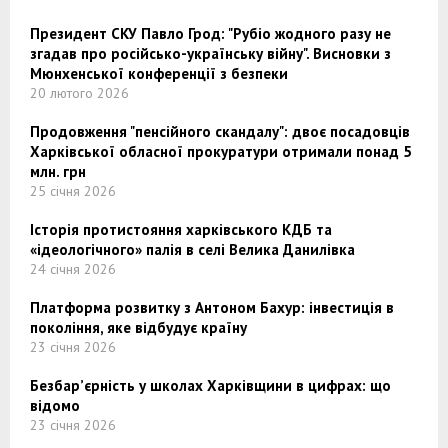
Президент СКУ Павло Грод: "Рубіо жодного разу не
згадав про російсько-українську війну". Висновки з
Мюнхенської конференції з безпеки
20 лютого 2026
Продовження "пенсійного скандалу": двоє посадовців
Харківської обласної прокуратури отримали понад 5
млн. грн
25 січня 2026
Історія протистояння харківського КДБ та
«ідеологічного» палія в селі Велика Данилівка
24 січня 2026
Платформа розвитку з Антоном Бахур: інвестиція в
покоління, яке відбудує країну
23 січня 2026
Безбар’єрність у школах Харківщини в цифрах: що
відомо
23 січня 2026