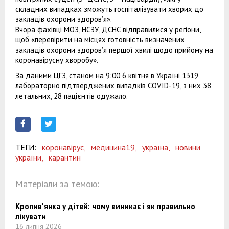
складних випадках зможуть госпіталізувати хворих до
закладів охорони здоров’я».
Вчора фахівці МОЗ, НСЗУ, ДСНС відправилися у регіони,
щоб «перевірити на місцях готовність визначених
закладів охорони здоров’я першої хвилі щодо прийому на
коронавірусну хворобу».
За даними ЦГЗ, станом на 9:00 6 квітня в Україні 1319
лабораторно підтверджених випадків COVID-19, з них 38
летальних, 28 пацієнтів одужало.
ТЕГИ:
коронавірус,
медицина19,
україна,
новини
україни,
карантин
Матеріали за темою:
Кропив'янка у дітей: чому виникає і як правильно
лікувати
16 липня 2026