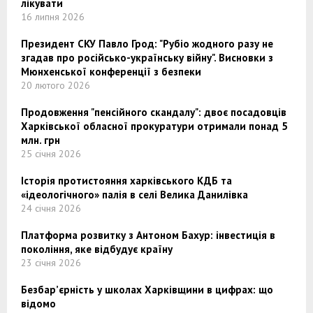
лікувати
16 липня 2026
Президент СКУ Павло Грод: "Рубіо жодного разу не
згадав про російсько-українську війну". Висновки з
Мюнхенської конференції з безпеки
20 лютого 2026
Продовження "пенсійного скандалу": двоє посадовців
Харківської обласної прокуратури отримали понад 5
млн. грн
25 січня 2026
Історія протистояння харківського КДБ та
«ідеологічного» палія в селі Велика Данилівка
24 січня 2026
Платформа розвитку з Антоном Бахур: інвестиція в
покоління, яке відбудує країну
23 січня 2026
Безбар’єрність у школах Харківщини в цифрах: що
відомо