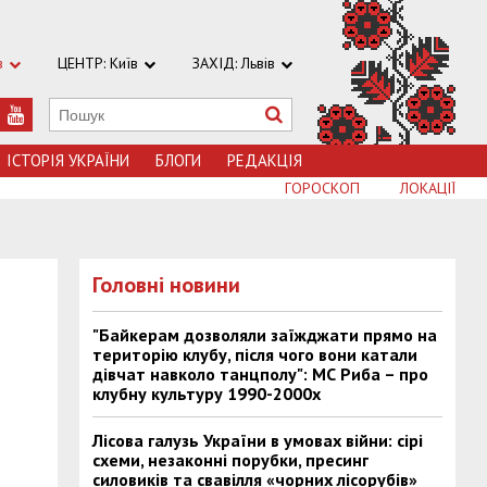
в
ЦЕНТР: Київ
ЗАХІД: Львів
ІСТОРІЯ УКРАЇНИ
БЛОГИ
РЕДАКЦІЯ
ГОРОСКОП
ЛОКАЦІЇ
Головні новини
"Байкерам дозволяли заїжджати прямо на
територію клубу, після чого вони катали
дівчат навколо танцполу": МС Риба – про
клубну культуру 1990-2000х
Лісова галузь України в умовах війни: сірі
схеми, незаконні порубки, пресинг
силовиків та свавілля «чорних лісорубів»