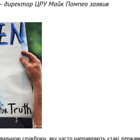
 – директор ЦРУ Майк Помпео заявив
альною службою», яку часто направляють «такі держав