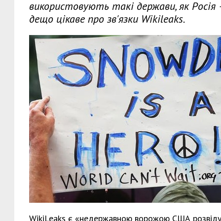
використовують такі держави, як Росія
дещо цікаве про зв'язки Wikileaks.
WikiLeaks є «недержавною ворожою США розвідув