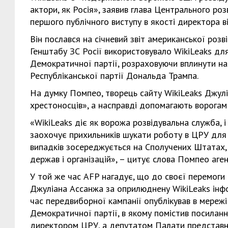
актори, як Росія», заявив глава Центрального ро
першого публічного виступу в якості директора в
Він послався на січневий звіт американської розв
Генштабу ЗС Росії використовувало WikiLeaks дл
Демократичної партії, розраховуючи вплинути на
Республіканської партії Дональда Трампа.
На думку Помпео, творець сайту WikiLeaks Джуліа
хрестоносців», а насправді допомагають ворогам 
«WikiLeaks діє як ворожа розвідувальна служба, 
заохочує прихильників шукати роботу в ЦРУ для 
випадків зосереджується на Сполучених Штатах,
держав і організацій», – цитує слова Помпео аге
У той же час AFP нагадує, що до своєї перемог
Джуліана Ассанжа за оприлюднену WikiLeaks інфо
час передвиборної кампанії опублікував в мережі
Демократичної партії, в якому помістив посиланн
директором ЦРУ, а депутатом Палати представник