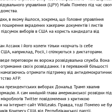
звідувального управління (ЦРУ) Майк Помпео під час свог
ідомства.
ідки, в якому йшлося, зокрема, що Головне управління
я поширення вкрадених хакерами документів і листів
 підсумок виборів в США на користь кандидата від
н Ассанж і його колеги тільки «корчать із себе
США, наприклад, Росії, і спілкуються з диктаторами.
і веде переговори як ворожа розвідувальна служба. Вона
отримання своїх розвідданих. І в переважній більшості
 намагаючись отримати підтримку від антидемократични
нтство AFP.
и на президентських виборах Дональд Трамп хвалив
рмацію. А сам нинішній глава американської розвідки під
 мікроблогів Twitter повідомлення з критикою
я на інтернет-сайт WikiLeaks. Правда, тоді Помпео не бу
ів Конгресу США від Республіканської партії.