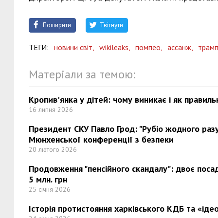
Поширити
Твітнути
ТЕГИ:
новини світ,
wikileaks,
помпео,
ассанж,
трам
Матеріали за темою:
Кропив'янка у дітей: чому виникає і як правиль
16 липня 2026
Президент СКУ Павло Грод: "Рубіо жодного разу 
Мюнхенської конференції з безпеки
20 лютого 2026
Продовження "пенсійного скандалу": двоє поса
5 млн. грн
25 січня 2026
Історія протистояння харківського КДБ та «ідео