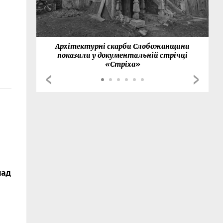
нки
Архітектурні скарби Слобожанщини
показали у документальній стрічці
«Стріха»
над