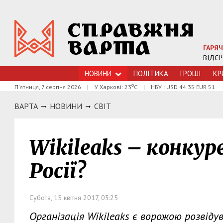
ГАРЯЧ
ВІДСІ
НОВИНИ
ПОЛІТИКА
ГРОШI
КР
о
П'ятниця, 7 серпня 2026
|
У Харкові: 23
С
|
НБУ : USD 44.35 EUR 51
ВАРТА
НОВИНИ
СВІТ
Wikileaks – конкур
Росії?
Субота, 15 квітня 2017, 03:25
Організація Wikileaks є ворожою розвід