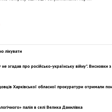
Харковом ширяться добрі вчи
п
но лікувати
не згадав про російсько-українську війну". Висновки з
довців Харківської обласної прокуратури отримали по
логічного» палія в селі Велика Данилівка