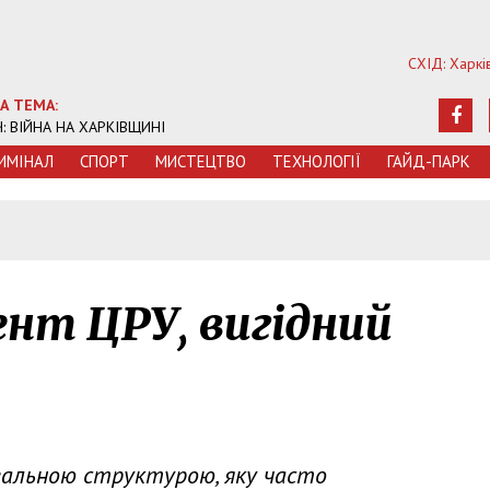
СХІД: Харкі
А ТЕМА:
Ч: ВІЙНА НА ХАРКІВЩИНІ
ИМIНАЛ
СПОРТ
МИСТЕЦТВО
ТЕХНОЛОГIЇ
ГАЙД-ПАРК
ент ЦРУ, вигідний
увальною структурою, яку часто