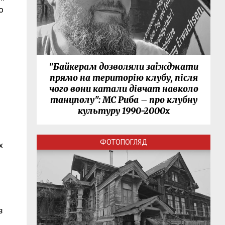
о
"Байкерам дозволяли заїжджати
прямо на територію клубу, після
чого вони катали дівчат навколо
танцполу": МС Риба – про клубну
культуру 1990-2000х
ФОТОПОГЛЯД
х
в