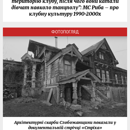
територію клубу, після чого вони катали
дівчат навколо танцполу": МС Риба – про
клубну культуру 1990-2000х
ФОТОПОГЛЯД
Архітектурні скарби Слобожанщини показали у
документальній стрічці «Стріха»