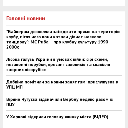
Головні новини
"Байкерам дозволяли заїжджати прямо на територію
клубу, після чого вони катали дівчат навколо
танцполу": МС Риба – про клубну культуру 1990-
2000х
Лісова галузь України в умовах війни: сірі схеми,
незаконні порубки, пресинг силовиків та свавілля
«чорних лісорубів»
Добкіна помітили за новим заняттям: прислужував в
УПЦ МП
Віряни Чугуєва відзначили Вербну неділю разом із
ПЦУ
У Харкові відкрили головну ялинку міста (ВІДЕО)