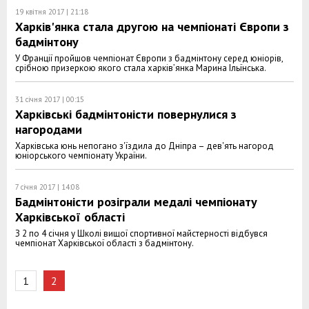
19 квітня 2017 | 21:18
Харків'янка стала другою на чемпіонаті Європи з
бадмінтону
У Франції пройшов чемпіонат Європи з бадмінтону серед юніорів,
срібною призеркою якого стала харків’янка Марина Ільїнська.
31 січня 2017 | 00:15
Харківські бадмінтоністи повернулися з
нагородами
Харківська юнь непогано з'їздила до Дніпра – дев'ять нагород
юніорського чемпіонату України.
7 січня 2017 | 14:08
Бадмінтоністи розіграли медалі чемпіонату
Харківської області
З 2 по 4 січня у Школі вищої спортивної майстерності відбувся
чемпіонат Харківської області з бадмінтону.
1
2