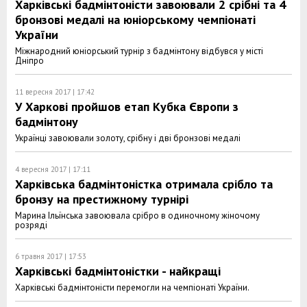
Харківські бадмінтоністи завоювали 2 срібні та 4
бронзові медалі на юніорському чемпіонаті
України
Міжнародний юніорський турнір з бадмінтону відбувся у місті
Дніпро
11 вересня 2017 | 17:42
У Харкові пройшов етап Кубка Європи з
бадмінтону
Українці завоювали золоту, срібну і дві бронзові медалі
4 вересня 2017 | 17:11
Харківська бадмінтоністка отримала срібло та
бронзу на престижному турнірі
Марина Ільїнська завоювала срібро в одиночному жіночому
розряді
6 травня 2017 | 17:53
Харківські бадмінтоністки - найкращі
Харківські бадмінтоністи перемогли на чемпіонаті України.