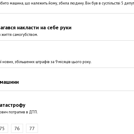
 нібито машина, що належить йому, збила людину. Він був в суспільстві 5 депута
агався накласти на себе руки
и життя самогубством.
ї нових, збільшених штрафів за 9 місяців цього року.
и машини
катастрофу
нович потрапив в ДТП.
75
76
77