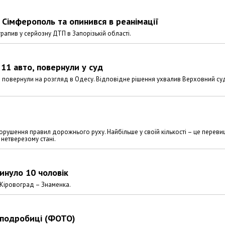
 Сімферополь та опинився в реанімації
рапив у серйозну ДТП в Запорізькій області.
11 авто, повернули у суд
а повернули на розгляд в Одесу. Відповідне рішення ухвалив Верховний су
порушення правил дорожнього руху. Найбільше у своїй кількості – це перев
 нетверезому стані.
гинуло 10 чоловік
– Кіровоград – Знаменка.
 подробиці (ФОТО)