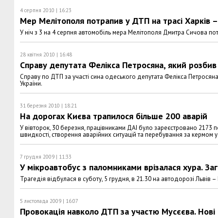
4 серпня 2010 | 16:23
Мер Мелітополя потрапив у ДТП на трасі Харків –
У ніч з 3 на 4 серпня автомобіль мера Мелітополя Дмитра Сичова пот
28 квітня 2010 | 16:48
Справу депутата Фелікса Петросяна, який розбив 
Справу по ДТП за участі сина одеського депутата Фелікса Петросян
України.
31 березня 2010 | 18:21
На дорогах Києва трапилося більше 200 аварій
У вівторок, 30 березня, працівниками ДАІ було зареєстровано 2173 
швидкості, створення аварійних ситуацій та перебування за кермом у
7 грудня 2009 | 11:33
У мікроавтобус з паломниками врізалася хура. За
Трагедія відбулася в суботу, 5 грудня, в 21.30 на автодорозі Львів 
5 листопада 2009 | 16:07
Провокація навколо ДТП за участю Мусєєва. Нові