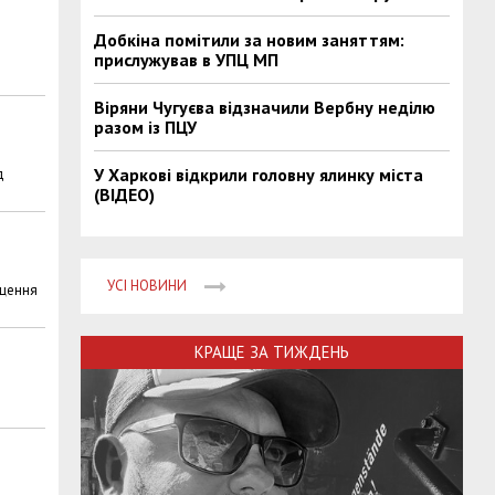
Добкіна помітили за новим заняттям:
прислужував в УПЦ МП
Віряни Чугуєва відзначили Вербну неділю
разом із ПЦУ
У Харкові відкрили головну ялинку міста
д
(ВІДЕО)
УСІ НОВИНИ
ищення
КРАЩЕ ЗА ТИЖДЕНЬ