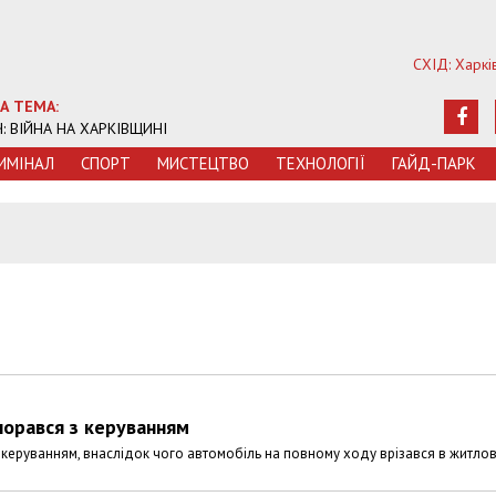
СХІД: Харкі
А ТЕМА:
Ч: ВІЙНА НА ХАРКІВЩИНІ
ИМIНАЛ
СПОРТ
МИСТЕЦТВО
ТЕХНОЛОГIЇ
ГАЙД-ПАРК
порався з керуванням
 з керуванням, внаслідок чого автомобіль на повному ходу врізався в житло