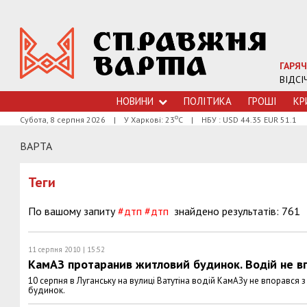
ГАРЯЧ
ВІДСІ
НОВИНИ
ПОЛІТИКА
ГРОШI
КР
о
Субота, 8 серпня 2026
|
У Харкові: 23
С
|
НБУ : USD 44.35 EUR 51.1
ВАРТА
Теги
По вашому запиту
#дтп
#дтп
знайдено результатів: 761
11 серпня 2010 | 15:52
КамАЗ протаранив житловий будинок. Водій не в
10 серпня в Луганську на вулиці Ватутіна водій КамАЗу не впорався
будинок.