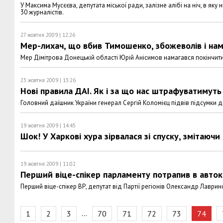
У Максима Мусєєва, депутата міської ради, залізне алібі на ніч, в яку
30 журналістів.
27 жовтня 2009 | 12:26
Мер-лихач, що вбив Тимошенко, збожеволів і нам
Мер Дімітрова Донецькій області Юрій Анісимов намагався покінчит
23 жовтня 2009 | 13:26
Нові правила ДАІ. Як і за що нас штрафуватимуть
Головний даїшник України генерал Сергій Коломієц підвів підсумки ді
19 жовтня 2009 | 14:45
Шок! У Харкові хура зірвалася зі спуску, змітаюч
19 жовтня 2009 | 11:02
Перший віце-спікер парламенту потрапив в авто
Перший віце-спікер ВР, депутат від Партії регіонів Олександр Лаври
…
1
2
3
70
71
72
73
74