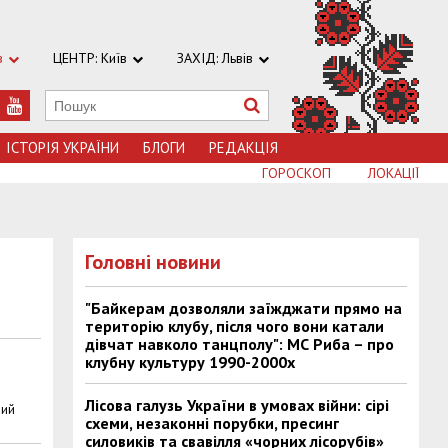
в
ЦЕНТР: Київ
ЗАХІД: Львів
ІСТОРІЯ УКРАЇНИ
БЛОГИ
РЕДАКЦІЯ
ГОРОСКОП
ЛОКАЦІЇ
Головні новини
"Байкерам дозволяли заїжджати прямо на
територію клубу, після чого вони катали
дівчат навколо танцполу": МС Риба – про
клубну культуру 1990-2000х
Лісова галузь України в умовах війни: сірі
вий
схеми, незаконні порубки, пресинг
силовиків та свавілля «чорних лісорубів»