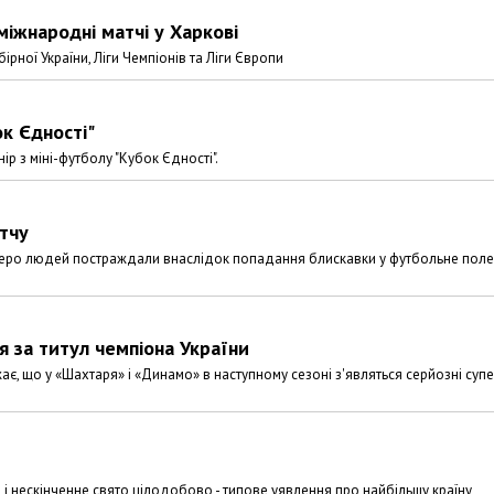
іжнародні матчі у Харкові
ірної України, Ліги Чемпіонів та Ліги Європи
ок Єдності"
ір з міні-футболу "Кубок Єдності".
атчу
семеро людей постраждали внаслідок попадання блискавки у футбольне поле
 за титул чемпіона України
, що у «Шахтаря» і «Динамо» в наступному сезоні з'являться серйозні суп
ів і нескінченне свято цілодобово - типове уявлення про найбільшу країну