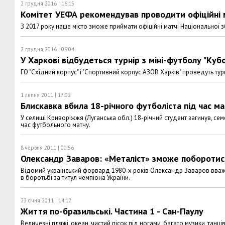
2 грудня 2016 | 16:15
Комітет УЕФА рекомендував проводити офіційні м
З 2017 року наше місто зможе приймати офіційні матчі Національної зб
2 грудня 2016 | 09:04
У Харкові відбудеться турнір з міні-футболу "Куб
ГО "Східний корпус" і "Спортивний корпус АЗОВ Харків" проведуть турн
1 липня 2011 | 17:02
Блискавка вбила 18-річного футболіста під час м
У селищі Криворіжжя (Луганська обл.) 18-річний студент загинув, 
час футбольного матчу.
8 червня 2011 | 00:56
Олександр Заваров: «Металіст» зможе поборотися
Відомий український форвард 1980-х років Олександр Заваров вважає
в боротьбі за титул чемпіона України.
23 січня 2011 | 14:12
Життя по-бразильські. Частина 1 - Сан-Паулу
Величезні пляжі, океан, чистий пісок під ногами, багато музики, танц