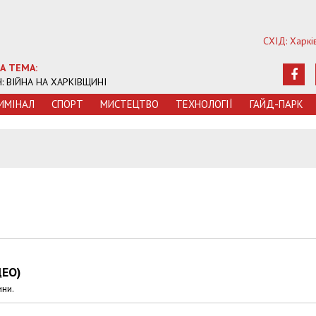
СХІД: Харкі
А ТЕМА:
Ч: ВІЙНА НА ХАРКІВЩИНІ
ИМIНАЛ
СПОРТ
МИСТЕЦТВО
ТЕХНОЛОГIЇ
ГАЙД-ПАРК
ДЕО)
ини.