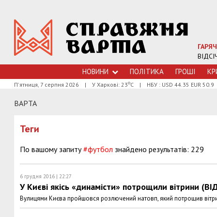
ГАРЯЧ
ВІДСІ
НОВИНИ
ПОЛІТИКА
ГРОШI
КР
о
П'ятниця, 7 серпня 2026
|
У Харкові: 23
С
|
НБУ : USD 44.35 EUR 50.9
ВАРТА
Теги
По вашому запиту
#футбол
знайдено результатів: 229
6 грудня 2016 | 22:27
У Києві якісь «динамісти» потрощили вітрини (ВІ
Вулицями Києва пройшовся розлючений натовп, який потрощив вітр