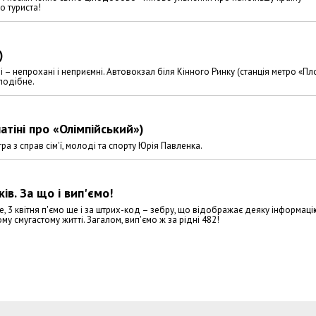
о туриста!
)
 – непрохані і неприємні. Автовокзал біля Кінного Ринку (станція метро «П
подібне.
атіні про «Олімпійський»)
а з справ сім'ї, молоді та спорту Юрія Павленка.
в. За що і вип'ємо!
тше, 3 квітня п'ємо ще і за штрих-код – зебру, що відображає деяку інформаці
у смугастому житті. Загалом, вип'ємо ж за рідні 482!