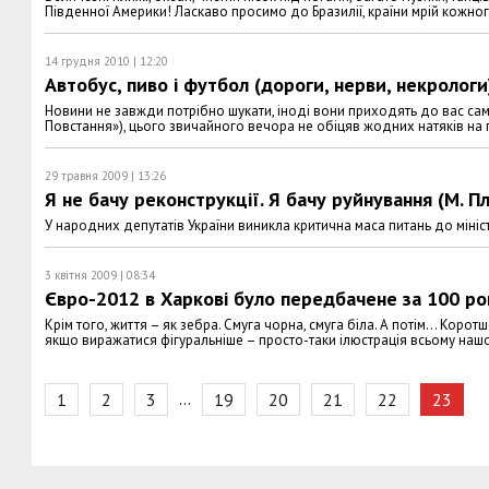
Південної Америки! Ласкаво просимо до Бразилії, країни мрій кожног
14 грудня 2010 | 12:20
Автобус, пиво і футбол (дороги, нерви, некрологи
Новини не завжди потрібно шукати, іноді вони приходять до вас самі
Повстання»), цього звичайного вечора не обіцяв жодних натяків на 
29 травня 2009 | 13:26
Я не бачу реконструкції. Я бачу руйнування (М. Пл
У народних депутатів України виникла критична маса питань до міністр
3 квітня 2009 | 08:34
Євро-2012 в Харкові було передбачене за 100 рокі
Крім того, життя – як зебра. Смуга чорна, смуга біла. А потім... Коро
якщо виражатися фігуральніше – просто-таки ілюстрація всьому нашом
…
1
2
3
19
20
21
22
23