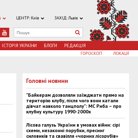
в
ЦЕНТР: Київ
ЗАХІД: Львів
ІСТОРІЯ УКРАЇНИ
БЛОГИ
РЕДАКЦІЯ
ГОРОСКОП
ЛОКАЦІЇ
Головні новини
"Байкерам дозволяли заїжджати прямо на
територію клубу, після чого вони катали
дівчат навколо танцполу": МС Риба – про
клубну культуру 1990-2000х
Лісова галузь України в умовах війни: сірі
схеми, незаконні порубки, пресинг
силовиків та свавілля «чорних лісорубів»