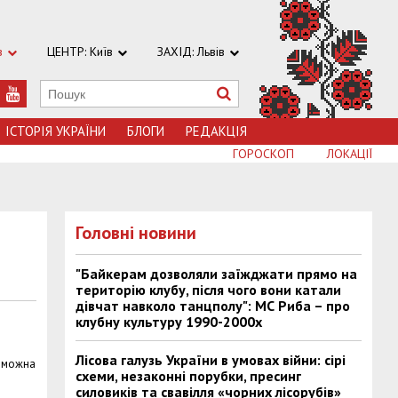
в
ЦЕНТР: Київ
ЗАХІД: Львів
ІСТОРІЯ УКРАЇНИ
БЛОГИ
РЕДАКЦІЯ
ГОРОСКОП
ЛОКАЦІЇ
Головні новини
"Байкерам дозволяли заїжджати прямо на
територію клубу, після чого вони катали
дівчат навколо танцполу": МС Риба – про
клубну культуру 1990-2000х
Лісова галузь України в умовах війни: сірі
я можна
схеми, незаконні порубки, пресинг
силовиків та свавілля «чорних лісорубів»