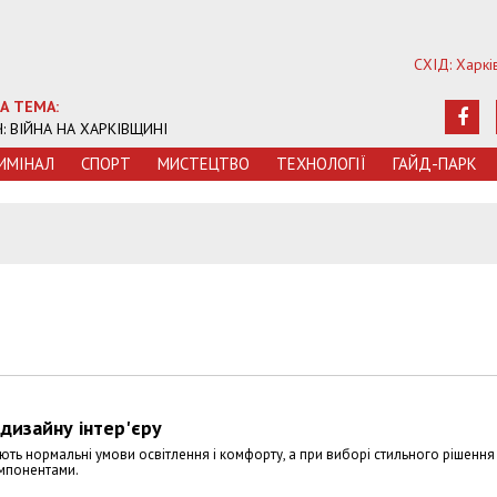
СХІД: Харкі
А ТЕМА:
Ч: ВІЙНА НА ХАРКІВЩИНІ
ИМIНАЛ
СПОРТ
МИСТЕЦТВО
ТЕХНОЛОГIЇ
ГАЙД-ПАРК
 дизайну інтер'єру
ть нормальні умови освітлення і комфорту, а при виборі стильного рішенн
омпонентами.