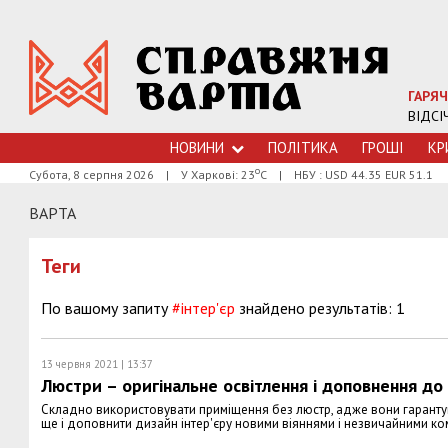
ГАРЯЧ
ВІДСІ
НОВИНИ
ПОЛІТИКА
ГРОШI
КР
о
Субота, 8 серпня 2026
|
У Харкові: 23
С
|
НБУ : USD 44.35 EUR 51.1
ВАРТА
Теги
По вашому запиту
#інтер'єр
знайдено результатів: 1
13 червня 2021 | 13:37
Люстри – оригінальне освітлення і доповнення до
Складно використовувати приміщення без люстр, адже вони гарантую
ще і доповнити дизайн інтер'єру новими віяннями і незвичайними к