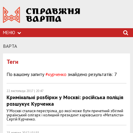
МЕНЮ
ВАРТА
Теги
По вашому запиту
#курченко
знайдено результатів: 7
22 листопада 2017 | 20:47
Кримінальні розбірки у Москві: російська поліція
розшукує Курченка
У Москві сталася перестрілка, до якої може бути причетний збіглий
український олігарх і колишній президент харківського «Металіста»
Сергій Курченко.
23 жовтня 2017 | 01:55