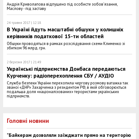
Андрія Криволапова відпущено під особисте зобов'язання,
Маслову - під заставу
24 травня 2017 | 12:18
В Україні йдуть масштабні обшуки у колишніх
керівників податкової 15-ти областей
Обшуки проводяться в рамках розслідування схеми Клименко зі
збитком 96 млрд. грн.
2 березня 2017 | 21:49
Українські підприємства Донбаса передаються
Курченку: радіоперехоплення СБУ / АУДІО
Служба безпеки України перехопила чергову розмову ватажка так
званої «ДНР» Захарченка з резидентом РФ, в якій обговорюється
подальша доля «націоналізованих» терористами українських
підприємств.
Головні новини
"Байкерам дозволяли заїжджати прямо на територію