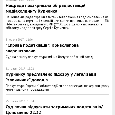
Нацрада позакривала 36 радіостанцій
медіахолдингу Курченка
Національна рада України з питань телебачення і радіомовлення не
продовжила термін дії ліцензій, тим самим припинивши мовлення 36
FM-станцій медіахолдингу UMH (УМХ), що з деяких пір належить
збіглому младоолігарху Сергію Курченку.
8 червня 2017 | 11:06
"Справа податківців": Криволапова
заарештовано
Суд на вимогу прокуратури змінив йому запобіжний захід
31 травня 2017 | 19:02
Курченку пред'явлено підозру у легалізації
"злочинних" доходів
Прокуратура Одеської області здійснює процесуальне керівництво у
кримінальному провадженні
25 травня 2017 | 18:04
Суд почав відпускати затриманих податківців/
Доповнено 22.32