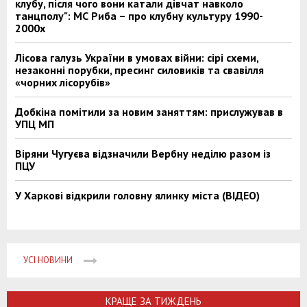
клубу, після чого вони катали дівчат навколо
танцполу": МС Риба – про клубну культуру 1990-
2000х
Лісова галузь України в умовах війни: сірі схеми,
незаконні порубки, пресинг силовиків та свавілля
«чорних лісорубів»
Добкіна помітили за новим заняттям: прислужував в
УПЦ МП
Віряни Чугуєва відзначили Вербну неділю разом із
ПЦУ
У Харкові відкрили головну ялинку міста (ВІДЕО)
УСІ НОВИНИ
КРАЩЕ ЗА ТИЖДЕНЬ