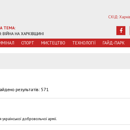
СХІД: Харкі
А ТЕМА:
Ч: ВІЙНА НА ХАРКІВЩИНІ
ИМIНАЛ
СПОРТ
МИСТЕЦТВО
ТЕХНОЛОГIЇ
ГАЙД-ПАРК
айдено результатів: 571
 української добровольчої армії.