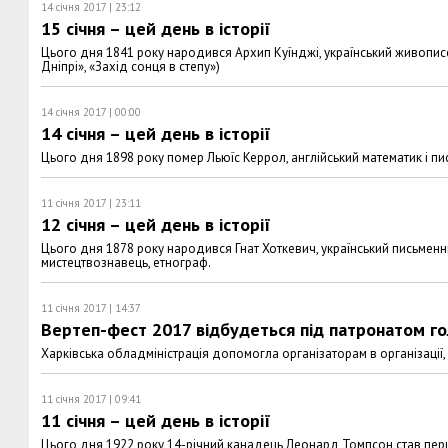
14 січня 2017 | 23:12
15 січня – цей день в історії
Цього дня 1841 року народився Архип Куїнджі, український живописец
Дніпрі», «Захід сонця в степу»)
14 січня 2017 | 00:00
14 січня – цей день в історії
Цього дня 1898 року помер Льюїс Керрол, англійський математик і пись
11 січня 2017 | 23:11
12 січня – цей день в історії
Цього дня 1878 року народився Гнат Хоткевич, український письменни
мистецтвознавець, етнограф.
11 січня 2017 | 14:37
Вертеп-фест 2017 відбудеться під патронатом го
Харківська обладміністрація допомогла організаторам в організації,
11 січня 2017 | 09:41
11 січня – цей день в історії
Цього дня 1922 року 14-річний канадець Леонард Томпсон став першо