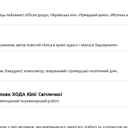
ь-пейзажист («Після дощу», «Українська ніч», «Чумацький шлях», «Місячна н
менник, автор повістей «Аліса в країні чудес» і «Аліса в Задзеркаллі».
к, бандурист, композитор, театральний і громадсько-політичний діяч,
лови ХОДА Юлії Світличної
 методичній та режисерській роботі.
ю у світі людиною, яку врятували від смерті від діабету за допомогою інс