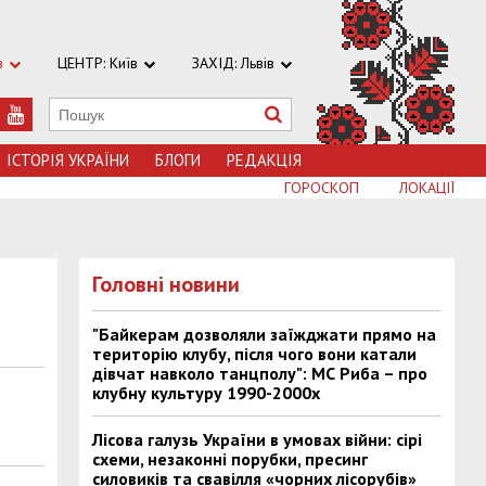
в
ЦЕНТР: Київ
ЗАХІД: Львів
ІСТОРІЯ УКРАЇНИ
БЛОГИ
РЕДАКЦІЯ
ГОРОСКОП
ЛОКАЦІЇ
Головні новини
"Байкерам дозволяли заїжджати прямо на
територію клубу, після чого вони катали
дівчат навколо танцполу": МС Риба – про
клубну культуру 1990-2000х
Лісова галузь України в умовах війни: сірі
схеми, незаконні порубки, пресинг
силовиків та свавілля «чорних лісорубів»