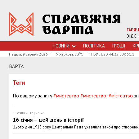
ГАРЯЧ
ВІДСІ
НОВИНИ
ПОЛІТИКА
ГРОШI
КР
о
Неділя, 9 серпня 2026
|
У Харкові: 23
С
|
НБУ : USD 44.35 EUR 51.1
ВАРТА
Теги
По вашому запиту
#мистецтво
#мистецтво
#містецтво
зн
15 січня 2017 | 23:32
16 січня – цей день в історії
Цього дня 1918 року Центральна Рада ухвалила закон про створення