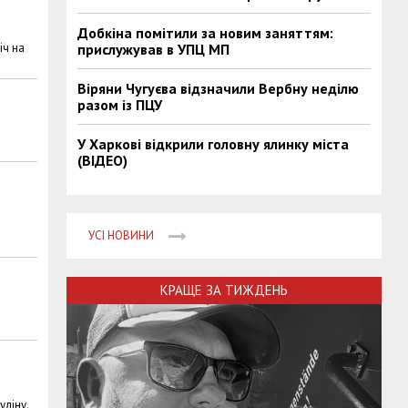
Добкіна помітили за новим заняттям:
іч на
прислужував в УПЦ МП
Віряни Чугуєва відзначили Вербну неділю
разом із ПЦУ
У Харкові відкрили головну ялинку міста
(ВІДЕО)
УСІ НОВИНИ
КРАЩЕ ЗА ТИЖДЕНЬ
уліну.