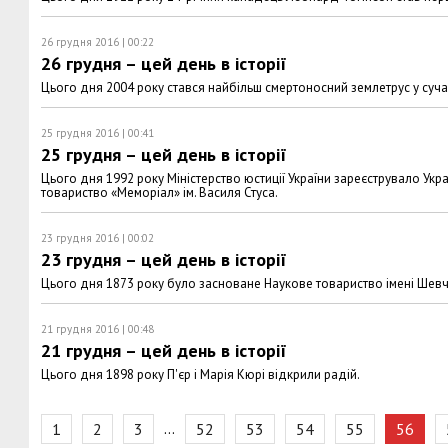
26 грудня 2016 | 00:22
26 грудня – цей день в історії
Цього дня 2004 року стався найбільш смертоносний землетрус у сучасні
25 грудня 2016 | 00:41
25 грудня – цей день в історії
Цього дня 1992 року Міністерство юстиції України зареєструвало Ук
товариство «Меморіал» ім. Василя Стуса.
23 грудня 2016 | 00:02
23 грудня – цей день в історії
Цього дня 1873 року було засноване Наукове товариство імені Шевч
21 грудня 2016 | 00:48
21 грудня – цей день в історії
Цього дня 1898 року П'єр і Марія Кюрі відкрили радій.
…
1
2
3
52
53
54
55
56