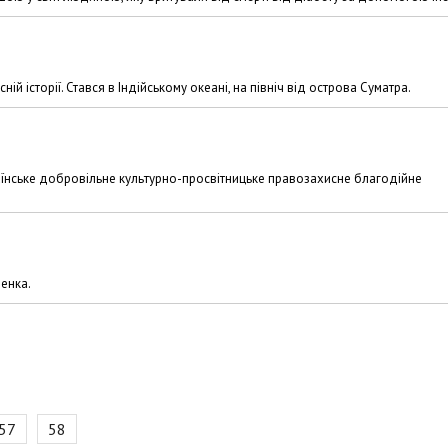
й історії. Стався в Індійському океані, на північ від острова Суматра.
раїнське добровільне культурно-просвітницьке правозахисне благодійне
енка.
57
58