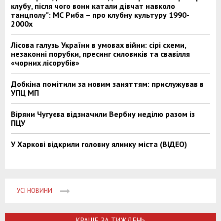
клубу, після чого вони катали дівчат навколо
танцполу": МС Риба – про клубну культуру 1990-
2000х
Лісова галузь України в умовах війни: сірі схеми,
незаконні порубки, пресинг силовиків та свавілля
«чорних лісорубів»
Добкіна помітили за новим заняттям: прислужував в
УПЦ МП
Віряни Чугуєва відзначили Вербну неділю разом із
ПЦУ
У Харкові відкрили головну ялинку міста (ВІДЕО)
УСІ НОВИНИ
КРАЩЕ ЗА ТИЖДЕНЬ