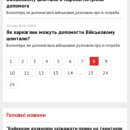
допомога
Волонтери, як допомагають військовим, розповіли про їх потреби.
24 січня 2019 | 09:09
Як харків’яни можуть допомогти Військовому
шпиталю?
Волонтери, які допомагають військовим, розповіли про їх потреби.
1
2
3
4
5
6
7
8
9
…
10
11
12
13
14
23
24
25
Головні новини
"Байкерам дозволяли заїжджати прямо на територію