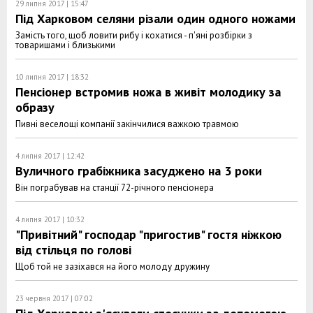
29 липня 2017 | 15:47
Під Харковом селяни різали один одного ножами
Замість того, щоб ловити рибу і кохатися - п'яні розбірки з
товаришами і близькими
10 липня 2017 | 18:32
Пенсіонер встромив ножа в живіт молодику за
образу
Пивні веселощі компанії закінчилися важкою травмою
4 липня 2017 | 12:42
Вуличного грабіжника засуджено на 3 роки
Він пограбував на станції 72-річного пенсіонера
4 липня 2017 | 10:32
"Привітний" господар "пригостив" гостя ніжкою
від стільця по голові
Щоб той не зазіхався на його молоду дружину
23 червня 2017 | 07:02