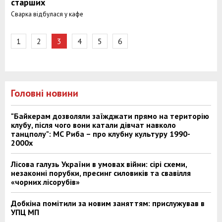
старших
Сварка відбулася у кафе
1
2
3
4
5
6
Головні новини
"Байкерам дозволяли заїжджати прямо на територію
клубу, після чого вони катали дівчат навколо
танцполу": МС Риба – про клубну культуру 1990-
2000х
Лісова галузь України в умовах війни: сірі схеми,
незаконні порубки, пресинг силовиків та свавілля
«чорних лісорубів»
Добкіна помітили за новим заняттям: прислужував в
УПЦ МП