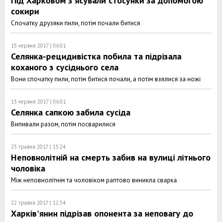
Під Харковом з'ясували стосунки за допомогою
сокири
Спочатку друзяки пили, потім почали битися
15 червня 2017 | 06:01
Селянка-рецидивістка побила та підрізала
коханого з сусіднього села
Вони спочатку пили, потім битися почали, а потім взялися за ножі
13 червня 2017 | 06:01
Селянка сапкою забила сусіда
Випивали разом, потім посварилися
23 травня 2017 | 13:24
Неповнолітній на смерть забив на вулиці літнього
чоловіка
Між неповнолітнім та чоловіком раптово виникла сварка
22 травня 2017 | 12:34
Харків'янин підрізав опонента за неповагу до