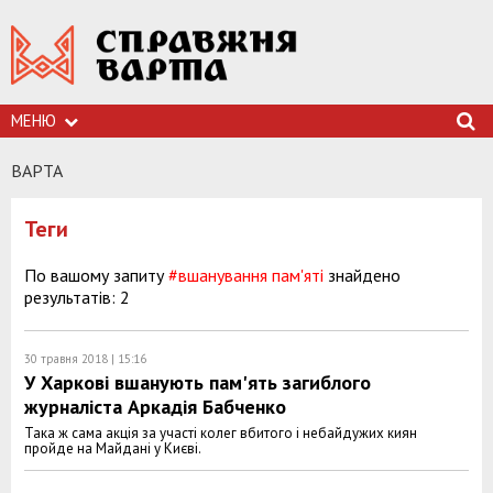
МЕНЮ
ВАРТА
Теги
По вашому запиту
#вшанування пам'яті
знайдено
результатів: 2
30 травня 2018 | 15:16
У Харкові вшанують пам'ять загиблого
журналіста Аркадія Бабченко
Така ж сама акція за участі колег вбитого і небайдужих киян
пройде на Майдані у Києві.