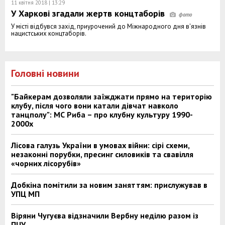
11 квітня 2018 | 13:29
У Харкові згадали жертв концтаборів
У місті відбувся захід, приурочений до Міжнародного дня в'язнів
нацистських концтаборів.
Головні новини
"Байкерам дозволяли заїжджати прямо на територію
клубу, після чого вони катали дівчат навколо
танцполу": МС Риба – про клубну культуру 1990-
2000х
Лісова галузь України в умовах війни: сірі схеми,
незаконні порубки, пресинг силовиків та свавілля
«чорних лісорубів»
Добкіна помітили за новим заняттям: прислужував в
УПЦ МП
Віряни Чугуєва відзначили Вербну неділю разом із
ПЦУ