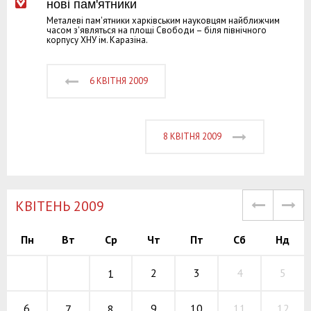
нові пам'ятники
Металеві пам'ятники харківським науковцям найближчим
часом з'являться на площі Свободи – біля північного
корпусу ХНУ ім. Каразіна.
6 КВІТНЯ 2009
8 КВІТНЯ 2009
КВІТЕНЬ 2009
Пн
Вт
Ср
Чт
Пт
Сб
Нд
2
3
4
5
1
9
10
11
6
12
7
8