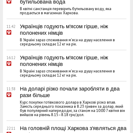
бутильована вода
В квітні санстанція перевірить бутильовану воду, яка
продається в магазинах Харкова.
Українців годують м'ясом гірше, ніж
11:42
полонених німців
В Україні зараз споживання м'яса на душу населення в
середньому складає 12 кг на рік.
Українців годують м'ясом гірше, ніж
16:12
полонених німців
В Україні зараз споживання м'яса на душу населення в
середньому складає 12 кг на рік.
На доларі різко почали заробляти в два
11:38
рази більше
Курс покупки готівкового долара в Харкові різко впав.
Замість середнього показника в 8.23 гривен за долар, який
був популярний напередодні, за станом на 10:00 7 квітня він
вийшов на рівень 8.15–8.18 грн/дол.
На головній площі Харкова з'являться два
22:11