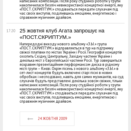
написаних композицій. Після року студійної роботи у групи
накопичилася безліч невикористаної концертної енергії, яку
«ПОСТ.СКРИПТУМ.» сподівається передати слухачам під
час своїх виступів, поділившись емоціями, енергетикою і
справжнім музичним драйвом.
25 жовтня клуб Агата запрошує на
17:20
«ПОСТ.СКРИПТУМ.»
Напередодні виходу нового альбому «З.Ы.» група
«ПОСТ.СКРИПТУМ.» відправляється в тур на підтримку
свіжої платівки по містах України і Росії. Географія концертів
охопить Східну, Центральну, Західну частини України і
декілька міст з Європейської частини Росії. Тур завершиться
яскравим презентаційним перформансом диска в рідному
місті групи – Києві. Окрім пісень з нового альбому «З.Ы.» в
сет-лист концертів будуть включені старі пісні в нових
обробках і несподівано, навіть для самих музикантів, на суд
слухачів будуть представлені декілька зовсім свіжих, тільки
написаних композицій. Після року студійної роботи у групи
накопичилася безліч невикористаної концертної енергії, яку
«ПОСТ.СКРИПТУМ.» сподівається передати слухачам під
час своїх виступів, поділившись емоціями, енергетикою і
справжнім музичним драйвом.
24 ЖОВТНЯ 2009