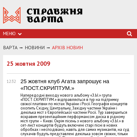
МЕНЮ
ВАРТА
НОВИНИ
АРХIВ НОВИН
25 жовтня 2009
25 жовтня клуб Агата запрошує на
12:32
«ПОСТ.СКРИПТУМ.»
Напередодні виходу нового альбому «З.Ы.» група
«ПОСТ.СКРИПТУМ.» відправляється в тур на підтримку
свіжої платівки по містах України і Росії. Географія концертів
охопить Східну, Центральну, Західну частини України і
декілька міст з Європейської частини Росії. Тур завершиться
яскравим презентаційним перформансом диска в рідному
місті групи – Києві. Окрім пісень з нового альбому «З.Ы.» в
сет-лист концертів будуть включені старі пісні в нових
обробках і несподівано, навіть для самих музикантів, на суд
слухачів будуть представлені декілька зовсім свіжих, тільки