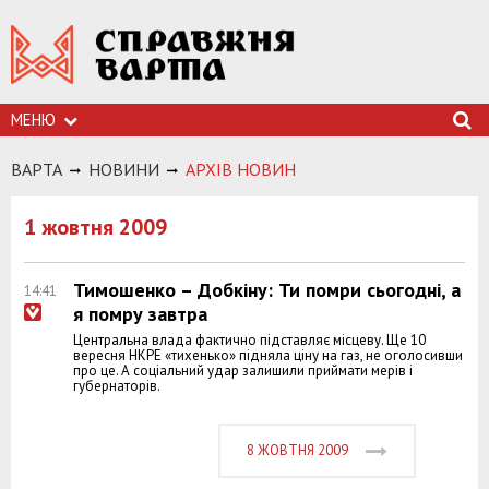
МЕНЮ
ВАРТА
НОВИНИ
АРХIВ НОВИН
1 жовтня 2009
Тимошенко – Добкіну: Ти помри сьогодні, а
14:41
я помру завтра
Центральна влада фактично підставляє місцеву. Ще 10
вересня НКРЕ «тихенько» підняла ціну на газ, не оголосивши
про це. А соціальний удар залишили приймати мерів і
губернаторів.
8 ЖОВТНЯ 2009