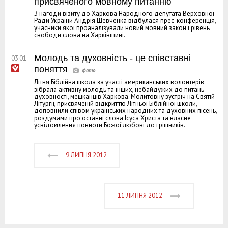
присвяченого мовному питанню
З нагоди візиту до Харкова Народного депутата Верховної
Ради України Андрія Шевченка відбулася прес-конференція,
учасники якої проаналізували новий мовний закон і рівень
свободи слова на Харківщині.
Молодь та духовність - це співставні
03:01
поняття
Літня Біблійна школа за участі американських волонтерів
зібрала активну молодь та інших, небайдужих до питань
духовності, мешканців Харкова. Молитовну зустріч на Святій
Літургії, присвяченій відкриттю Літньої Біблійної школи,
доповнили співом українських народних та духовних пісень,
роздумами про останні слова Ісуса Христа та власне
усвідомлення повноти Божої любові до грішників.
9 ЛИПНЯ 2012
11 ЛИПНЯ 2012