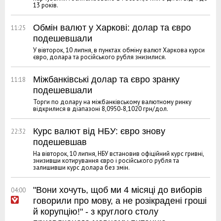
13 років.
Обмін валют у Харкові: долар та євро
11:25
подешевшали
У вівторок, 10 липня, в пунктах обміну валют Харкова курси
євро, долара та російського рубля знизилися.
Міжбанківські долар та євро зранку
11:18
подешевшали
Торги по долару на міжбанківському валютному ринку
відкрилися в діапазоні 8,0950-8,1020 грн/дол.
Курс валют від НБУ: євро знову
22:32
подешевшав
На вівторок, 10 липня, НБУ встановив офіційний курс гривні,
знизивши котирування євро і російського рубля та
залишивши курс долара без змін.
"Вони хочуть, щоб ми 4 місяці до виборів
04:00
говорили про мову, а не розікрадені гроші
й корупцію!" - з круглого столу