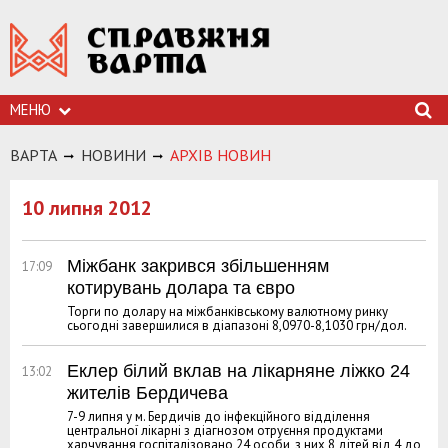
МЕНЮ
ВАРТА
НОВИНИ
АРХIВ НОВИН
10 липня 2012
Міжбанк закрився збільшенням
17:09
котирувань долара та євро
Торги по долару на міжбанківському валютному ринку
сьогодні завершилися в діапазоні 8,0970-8,1030 грн/дол.
Еклер білий вклав на лікарняне ліжко 24
13:02
жителів Бердичева
7-9 липня у м. Бердичів до інфекційного відділення
центральної лікарні з діагнозом отруєння продуктами
харчування госпіталізовано 24 особи, з них 8 дітей від 4 до