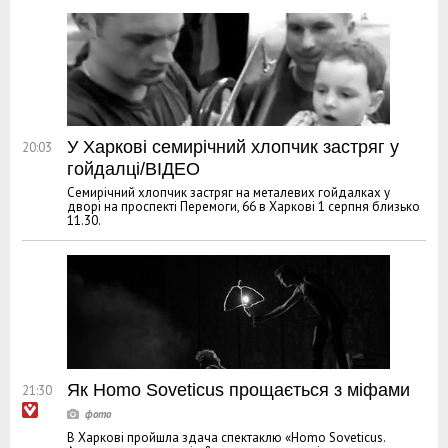
У Харкові семирічний хлопчик застряг у
20:03
гойдалці/ВІДЕО
Семирічний хлопчик застряг на металевих гойдалках у
дворі на проспекті Перемоги, 66 в Харкові 1 серпня близько
11.30.
Як Homo Soveticus прощається з міфами
21:30
В Харкові пройшла здача спектаклю «Homo Soveticus.