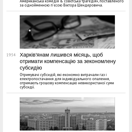
Американська комедія & совєтська трагедія», поставленого
за однойменною п’єсою Віктора Шендеровича.
Харків'янам лишився місяць, щоб
19:54
отримати компенсацію за зекономлену
субсидію
Отримувачі субсидій, які економно витрачали газ і
електропостачання для індивідуального опалення,
отримають грошову компенсацію невикористаної суми
субсидії.