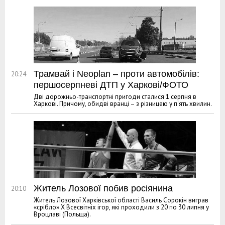
Трамвай і Neoplan – проти автомобілів:
20:24
першосерпневі ДТП у Харкові/ФОТО
Дві дорожньо-транспортні пригоди сталися 1 серпня в
Харкові. Причому, обидві вранці – з різницею у п'ять хвилин.
Житель Лозової побив росіянина
20:10
Житель Лозової Харківської області Василь Сорокін виграв
«срібло» Х Всесвітніх ігор, які проходили з 20 по 30 липня у
Вроцлаві (Польща).