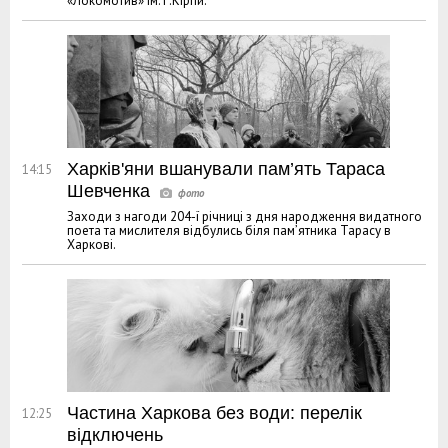
«Локомотив» ім. Г.Кірпи.
Харків'яни вшанували пам’ять Тараса
14:15
Шевченка
Заходи з нагоди 204-ї річниці з дня народження видатного
поета та мислителя відбулись біля пам’ятника Тарасу в
Харкові.
Частина Харкова без води: перелік
12:25
відключень