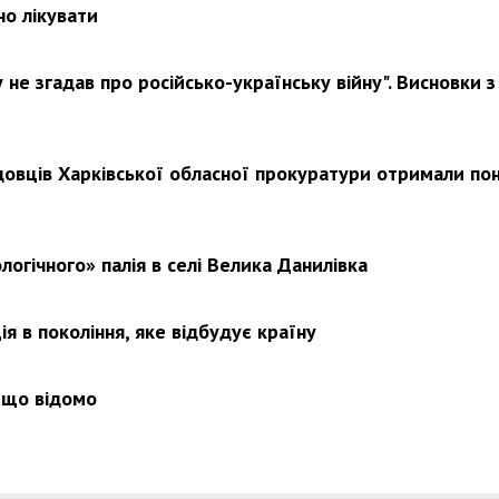
но лікувати
не згадав про російсько-українську війну". Висновки з
довців Харківської обласної прокуратури отримали по
логічного» палія в селі Велика Данилівка
я в покоління, яке відбудує країну
 що відомо