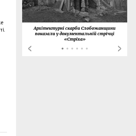
же
нки
Архітектурні скарби Слобожанщини
і.
показали у документальній стрічці
«Стріха»