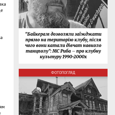
зка
це
"Байкерам дозволяли заїжджати
ва
прямо на територію клубу, після
чого вони катали дівчат навколо
танцполу": МС Риба – про клубну
культуру 1990-2000х
ФОТОПОГЛЯД
ням
в