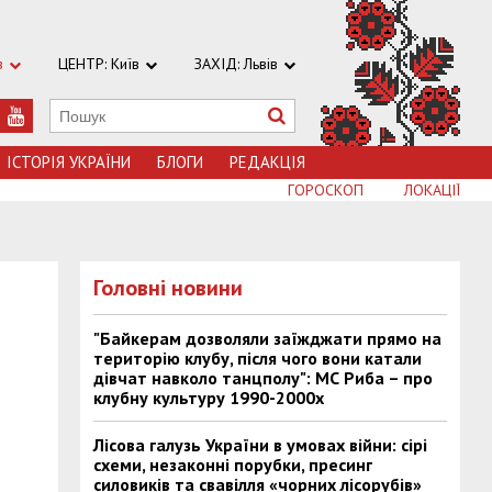
в
ЦЕНТР: Київ
ЗАХІД: Львів
ІСТОРІЯ УКРАЇНИ
БЛОГИ
РЕДАКЦІЯ
ГОРОСКОП
ЛОКАЦІЇ
Головні новини
"Байкерам дозволяли заїжджати прямо на
територію клубу, після чого вони катали
дівчат навколо танцполу": МС Риба – про
клубну культуру 1990-2000х
Лісова галузь України в умовах війни: сірі
схеми, незаконні порубки, пресинг
силовиків та свавілля «чорних лісорубів»