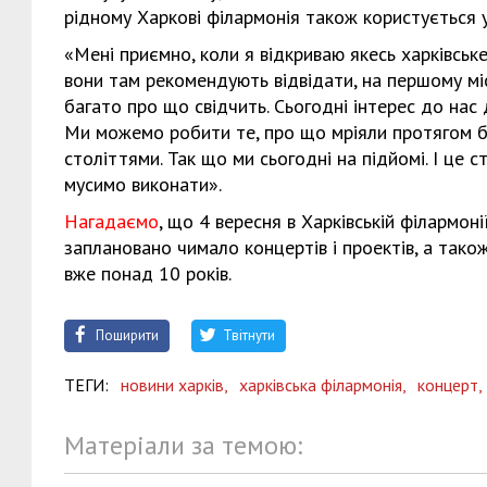
рідному Харкові філармонія також користується у
«Мені приємно, коли я відкриваю якесь харківське
вони там рекомендують відвідати, на першому місц
багато про що свідчить. Сьогодні інтерес до нас
Ми можемо робити те, про що мріяли протягом баг
століттями. Так що ми сьогодні на підйомі. І це с
мусимо виконати».
Нагадаємо
, що 4 вересня в Харківській філармон
заплановано чимало концертів і проектів, а тако
вже понад 10 років.
Поширити
Твітнути
ТЕГИ:
новини харків,
харківська філармонія,
концерт,
Матеріали за темою: