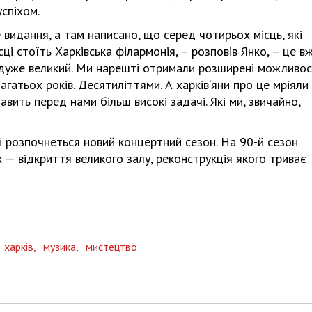
спіхом.
 видання, а там написано, що серед чотирьох місць, які
і стоїть Харківська філармонія, – розповів Янко, – це в
Харковом ширяться добрі вчи
 дуже великий. Ми нарешті отримали розширені можливост
атьох років. Десятиліттями. А харків‘яни про це мріяли
тавить перед нами більш високі задачі. Які ми, звичайно,
ії розпочнеться новий концертний сезон. На 90-й сезон
ж — відкриття великого залу, реконструкція якого триває
харків,
музика,
мистецтво