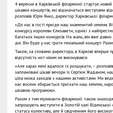
4 вересня в Харківській філармонії стартує новий
цікавих концертів, які відзначаться виступами від
розповів Юрія Янко, директор Харківської філармо
«До нас в гості приїде наш знаменитий земляк Ві
конкурсу королеви Єлизавети, однієї з найпрестижні
багатьох інших конкурсів. На жаль, він вже давно
дні. Він буде у нас грати геніальний концерт Рах
Також, за словами директора, в Харкові вперше п
відсутність нот ніким не виконувався.
«Але зараз мені вдалося їх розшукати, – розповів
заплановані цікаві вечори із Сергієм Жаданом, н
ціла низка заходів з нашими активістами. Ми ве
нас восени збирається приїхати наш земляк, нар
цікавою програмою».
Разом з тим музиканти філармонії також знаходят
запрошують виступити в Золотій залі Віденської 
статусу колективу, але й свідченням його високого