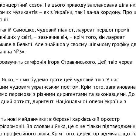
 концертний сезон. І з цього приводу запланована ціла ни
омих музикантів – як з України, так і за-за кордону. Про 
нії.
талій Самошко, чудовий піаніст, лауреат першої премії
ших у світі, – зазначив він, – крім того, він лауреат
 живе в Бельгії. Але знайшов у своєму щільному графіку д
маніна №3».
розвучить симфонія Ігоря Стравинського. Цей твір через
 Янко, – і ми будемо грати цей чудовий твір. У нас
ашим чудовим українським поетом. Крім того, запланована
демо перемови з різними диригентами та виконавцями. До
одний артист, диригент Національної опери України з
ь нові майданчики: в березні харківський оркестр
філармонії. За словами Янка, це є не тільки підтверджен
 професійного рівня. Крім того, директор відмічає, що і 