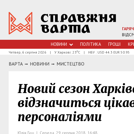
ГАРЯЧ
ВІДСІ
НОВИНИ
ПОЛІТИКА
ГРОШI
КР
о
Четвер, 6 серпня 2026
|
У Харкові: 23
С
|
НБУ : USD 44.3 EUR 50.95
ВАРТА
НОВИНИ
МИСТЕЦТВО
Новий сезон Харків
відзначиться цік
персоналіями
Юлія Гуш | Середа, 29 серпня 2018, 16:48