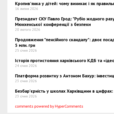
Кропив'янка у дітей: чому виникає і як правиль
16 липня 2026
Президент СКУ Павло Грод: "Рубіо жодного разу 
Мюнхенської конференції з безпеки
20 лютого 2026
Продовження "пенсійного скандалу": двоє поса
5 млн. грн
25 січня 2026
Історія протистояння харківського КДБ та «ідео
24 січня 2026
Платформа розвитку з Антоном Бахур: інвестиці
23 січня 2026
Безбар’єрність у школах Харківщини в цифрах:
23 січня 2026
comments powered by HyperComments