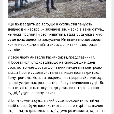
«Це призводить до того, що в суспільстві панують
депресивні настрої, – зазначив він, – воно в такій ситуації
не може проявляти свої ініціативи, адже будь-яка з них
буде придушена та заглушена. Ми вважаємо, що зараз
конче необхідно підійти якось до питання люстрації
суддів».
У свою чергу Анатолій Раснянський, представник ГО
«Прорватися!», підкреслив, що на сьогоднішній день
суспільство має доступ до певних механізмів контролю
влади. Проте судова система залишається закритою.
Тому громадськість та, зокрема, платформа «Велике журі
правосуддя» має розпочати роботу з очищення судів. Всі
факти, які мають стосунок до діяльності того чи іншого
судді, будуть аналізуватися.
«Потім кожен з суддів, який буде проходити по тій чи
іншій справі, буде викликатися до цього журі, – зазначив
він, – і ми, як громадськість, будемо розмовляти, задавати