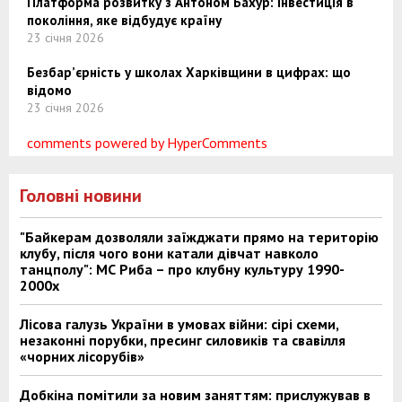
Платформа розвитку з Антоном Бахур: інвестиція в
покоління, яке відбудує країну
23 січня 2026
Безбар’єрність у школах Харківщини в цифрах: що
відомо
23 січня 2026
comments powered by HyperComments
Головні новини
"Байкерам дозволяли заїжджати прямо на територію
клубу, після чого вони катали дівчат навколо
танцполу": МС Риба – про клубну культуру 1990-
2000х
Лісова галузь України в умовах війни: сірі схеми,
незаконні порубки, пресинг силовиків та свавілля
«чорних лісорубів»
Добкіна помітили за новим заняттям: прислужував в