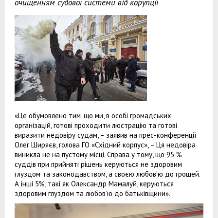
очищенням судової системи від корупції
«Це обумовлено тим, що ми, в особі громадських
організацій, готові проходити люстрацію та готові
виразити недовіру судам, – заявив на прес-конференції
Олег Ширяєв, голова ГО «Східний корпус», – Ця недовіра
виникла не на пустому місці. Справа у тому, що 95 %
суддів при прийняті рішень керуються не здоровим
глуздом та законодавством, а своєю любов’ю до грошей.
А інші 5%, такі як Олександр Мамалуй, керуються
здоровим глуздом та любов’ю до батьківщини».