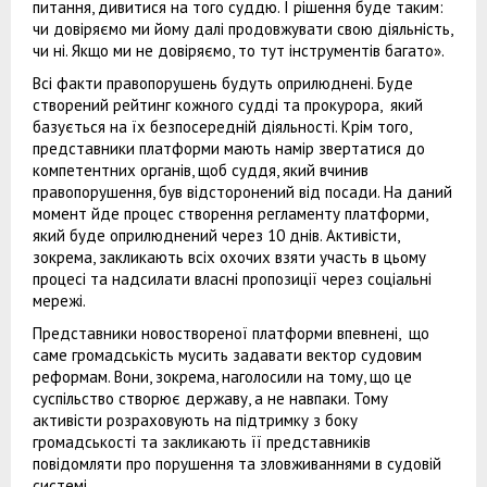
питання, дивитися на того суддю. І рішення буде таким:
чи довіряємо ми йому далі продовжувати свою діяльність,
чи ні. Якщо ми не довіряємо, то тут інструментів багато».
Всі факти правопорушень будуть оприлюднені. Буде
створений рейтинг кожного судді та прокурора, який
базується на їх безпосередній діяльності. Крім того,
представники платформи мають намір звертатися до
компетентних органів, щоб суддя, який вчинив
правопорушення, був відсторонений від посади. На даний
момент йде процес створення регламенту платформи,
який буде оприлюднений через 10 днів. Активісти,
зокрема, закликають всіх охочих взяти участь в цьому
процесі та надсилати власні пропозиції через соціальні
мережі.
Представники новоствореної платформи впевнені, що
саме громадськість мусить задавати вектор судовим
реформам. Вони, зокрема, наголосили на тому, що це
суспільство створює державу, а не навпаки. Тому
активісти розраховують на підтримку з боку
громадськості та закликають її представників
повідомляти про порушення та зловживаннями в судовій
системі.