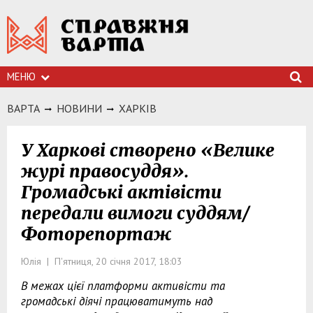
МЕНЮ
ВАРТА
НОВИНИ
ХАРКIВ
У Харкові створено «Велике
журі правосуддя».
Громадські актівісти
передали вимоги суддям/
Фоторепортаж
Юлія | П'ятниця, 20 січня 2017, 18:03
В межах цієї платформи активісти та
громадські діячі працюватимуть над