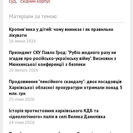
суд,
східний корпус
Матеріали за темою:
Кропив'янка у дітей: чому виникає і як правильно
лікувати
16 липня 2026
Президент СКУ Павло Грод: "Рубіо жодного разу не
згадав про російсько-українську війну". Висновки з
Мюнхенської конференції з безпеки
20 лютого 2026
Продовження "пенсійного скандалу": двоє посадовців
Харківської обласної прокуратури отримали понад 5
млн. грн
25 січня 2026
Історія протистояння харківського КДБ та
«ідеологічного» палія в селі Велика Данилівка
24 січня 2026