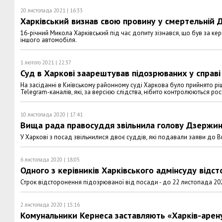
20 листопада 2021 | 16:33
Харківський визнав свою провину у смертельній 
16-річний Микола Харківський під час допиту зізнався, що був за керм
іншого автомобіля.
1 лютого 2021 | 22:37
Суд в Харкові заарештував підозрюваних у справі
На засіданні в Київському районному суді Харкова було прийнято 
Telegram-каналів, які, за версією слідства, нібито контролюються р
10 листопада 2020 | 17:41
Вища рада правосуддя звільнила голову Дзержин
У Харкові з посад звільнилися двоє суддів, які подавали заяви до
6 листопада 2020 | 18:05
Одного з керівників Харківського адмінсуду відс
Строк відсторонення підозрюваної від посади - до 22 листопада 20
2 листопада 2020 | 15:16
Комунальники Кернеса заставляють «Харків-арену