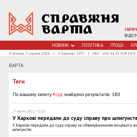
ГАРЯЧ
ВІДСІ
НОВИНИ
ПОЛІТИКА
ГРОШI
КР
о
П'ятниця, 7 серпня 2026
|
У Харкові: 23
С
|
НБУ : USD 44.35 EUR 50.9
ВАРТА
Теги
По вашому запиту
#суд
знайдено результатів: 180
27 квітня 2022 | 15:16
У Харкові передали до суду справу про шпигунст
У Харкові передали до суду справу за обвинуваченням місцевого жи
шпигунстві.