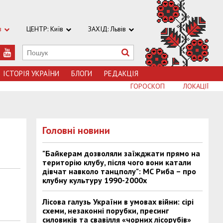
в
ЦЕНТР: Київ
ЗАХІД: Львів
ІСТОРІЯ УКРАЇНИ
БЛОГИ
РЕДАКЦІЯ
ГОРОСКОП
ЛОКАЦІЇ
Головні новини
"Байкерам дозволяли заїжджати прямо на
територію клубу, після чого вони катали
дівчат навколо танцполу": МС Риба – про
клубну культуру 1990-2000х
Лісова галузь України в умовах війни: сірі
схеми, незаконні порубки, пресинг
силовиків та свавілля «чорних лісорубів»