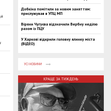
Добкіна помітили за новим заняттям:
прислужував в УПЦ МП
дій
Віряни Чугуєва відзначили Вербну неділю
разом із ПЦУ
У Харкові відкрили головну ялинку міста
у
(ВІДЕО)
УСІ НОВИНИ
КРАЩЕ ЗА ТИЖДЕНЬ