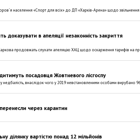
доров`я населення «Спорт для всіх» до ДП «Харків-Арена» щодо звільнення
ь доказувати в апеляції незаконність закриття
 Харкова продовжать слухати апеляцію ХАЦ щодо оскарження тарифів на пр
судитимуть посадовця Жовтневого лісгоспу
у недбалість, внаслідок чого у 2019 невстановленими особами вирубано 9
 перенесли через карантин
ну ділянку вартістю понад 12 мільйонів