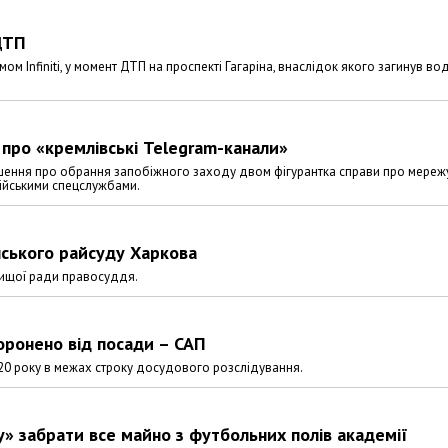
ДТП
ом Infiniti, у момент ДТП на проспекті Гагаріна, внаслідок якого загинув во
 про «кремлівські Telegram-канали»
рішення про обрання запобіжного заходу двом фігурантка справи про мереж
осійськими спецслужбами.
ського райсуду Харкова
 Вищої ради правосуддя.
торонено від посади – САП
20 року в межах строку досудового розслідування.
» забрати все майно з футбольних полів академії