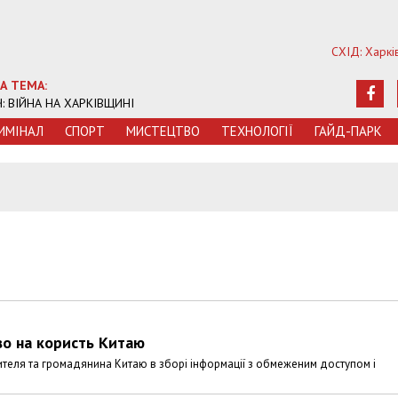
СХІД: Харкі
А ТЕМА:
Ч: ВІЙНА НА ХАРКІВЩИНІ
ИМIНАЛ
СПОРТ
МИСТЕЦТВО
ТЕХНОЛОГIЇ
ГАЙД-ПАРК
во на користь Китаю
теля та громадянина Китаю в зборі інформації з обмеженим доступом і