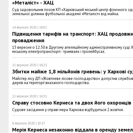
«Металіст» - ХАЦ
Суд задовольнив позов КП «Харківський міський центр фізичного з
земельної ділянки футбольної академії «Металіст» від майна.
14 вересня 2020 | 18:02
Підвищення тарифів на транспорт: ХАЦ продовжит
провадження
15 вересня о 12.50 в Другому апеляційному адміністративному суді
міському електротранспорті - трамваях і тролейбусах.
11 вересня 2020 | 18:21
Збитки майже 1,8 мільйонів гривень: у Харкові 
Майстер лісу ДП «Жовтневе лісове господарство» допустив службов
дерев на території вказаного господарства.
11 вересня 2020 | 16:31
Справу стосовно Кернеса та двох його охоронців
Судове засідання у справі мера Харкова відбудеться 2 жовтня.
8 вересня 2020 | 10:17
Мерія Кернеса незаконно віддала в оренду земель