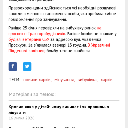
Правоохоронцями здійснюються усі необхідні розшукові
заходи з метою встановлення особи, яка зробила хибне
повідомлення про замінування.
Раніше 25 січня перевіряли на вибухівку ринок
на
проспекті Тракторобудівників
. Раніше бомби не знашли у
будівлі ветеранів СБУ
за адресою вул. Академіка
Проскури, 1а з`явилася ввечері 13 грудня.
В Управлінні
Південної залізниці
бомбу теж не знайшли.
ТЕГИ:
новини харків,
мінування,
вибухівка,
харків
Матеріали за темою:
Кропив'янка у дітей: чому виникає і як правильно
лікувати
16 липня 2026