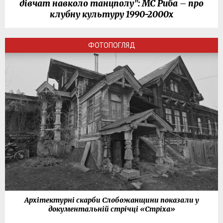
дівчат навколо танцполу": МС Риба – про
клубну культуру 1990-2000х
ФОТОПОГЛЯД
Архітектурні скарби Слобожанщини показали у
документальній стрічці «Стріха»