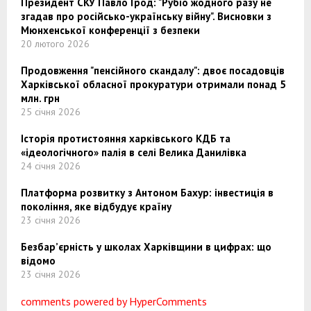
Президент СКУ Павло Грод: "Рубіо жодного разу не
згадав про російсько-українську війну". Висновки з
Мюнхенської конференції з безпеки
20 лютого 2026
Продовження "пенсійного скандалу": двоє посадовців
Харківської обласної прокуратури отримали понад 5
млн. грн
25 січня 2026
Історія протистояння харківського КДБ та
«ідеологічного» палія в селі Велика Данилівка
24 січня 2026
Платформа розвитку з Антоном Бахур: інвестиція в
покоління, яке відбудує країну
23 січня 2026
Безбар’єрність у школах Харківщини в цифрах: що
відомо
23 січня 2026
comments powered by HyperComments