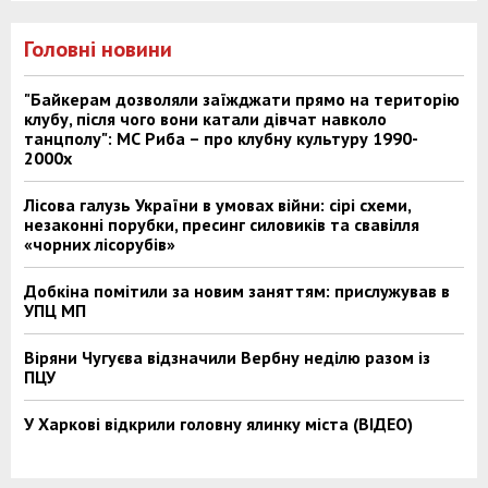
Головні новини
"Байкерам дозволяли заїжджати прямо на територію
клубу, після чого вони катали дівчат навколо
танцполу": МС Риба – про клубну культуру 1990-
2000х
Лісова галузь України в умовах війни: сірі схеми,
незаконні порубки, пресинг силовиків та свавілля
«чорних лісорубів»
Добкіна помітили за новим заняттям: прислужував в
УПЦ МП
Віряни Чугуєва відзначили Вербну неділю разом із
ПЦУ
У Харкові відкрили головну ялинку міста (ВІДЕО)