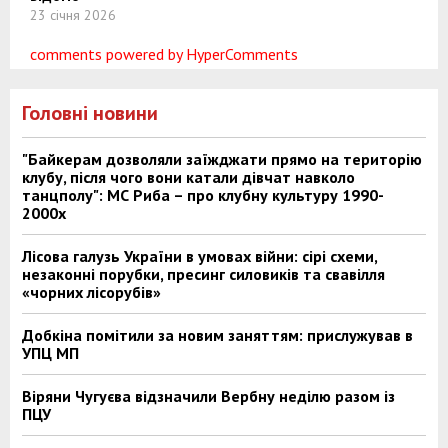
23 січня 2026
comments powered by HyperComments
Головні новини
"Байкерам дозволяли заїжджати прямо на територію
клубу, після чого вони катали дівчат навколо
танцполу": МС Риба – про клубну культуру 1990-
2000х
Лісова галузь України в умовах війни: сірі схеми,
незаконні порубки, пресинг силовиків та свавілля
«чорних лісорубів»
Добкіна помітили за новим заняттям: прислужував в
УПЦ МП
Віряни Чугуєва відзначили Вербну неділю разом із
ПЦУ