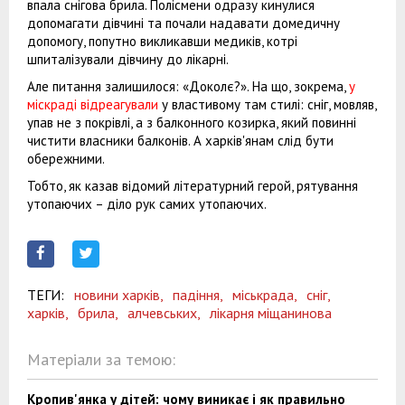
впала снігова брила. Полісмени одразу кинулися
допомагати дівчині та почали надавати домедичну
допомогу
, попутно викликавши медиків, котрі
шпиталізували дівчину до лікарні.
Але питання залишилося: «Доколє?». На що, зокрема,
у
міскраді відреагували
у властивому там стилі:
сніг, мовляв,
упав не з покрівлі, а з балконного козирка, який повинні
чистити власники балконів. А харків'янам слід бути
обережними.
Тобто, як казав відомий літературний герой, рятування
утопаючих – діло рук самих утопаючих.
ТЕГИ:
новини харків,
падіння,
міськрада,
сніг,
харків,
брила,
алчевських,
лікарня міщанинова
Матеріали за темою:
Кропив'янка у дітей: чому виникає і як правильно