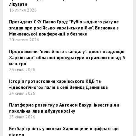
лікувати
16 липня 2026
Президент СКУ Павло Грод: "Рубіо жодного разу не
згадав про російсько-українську війну". Висновки з
Мюнхенської конференції з безпеки
20 лютого 2026
Продовження "пенсійного скандалу": двоє посадовців
Харківської обласної прокуратури отримали понад 5
млн. грн
25 січня 2026
Історія протистояння харківського КДБ та
«ідеологічного» палія в селі Велика Данилівка
24 січня 2026
Платформа розвитку з Антоном Бахур: інвестиція в
покоління, яке відбудує країну
23 січня 2026
Безбар’єрність у школах Харківщини в цифрах: що
відомо