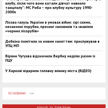
клубу, після чого вони катали дівчат навколо
танцполу": МС Риба – про клубну культуру 1990-
2000х
Лісова галузь України в умовах війни: сірі схеми,
незаконні порубки, пресинг силовиків та свавілля
«чорних лісорубів»
Добкіна помітили за новим заняттям: прислужував в
УПЦ МП
Віряни Чугуєва відзначили Вербну неділю разом із
ПЦУ
У Харкові відкрили головну ялинку міста (ВІДЕО)
УСІ НОВИНИ
КРАЩЕ ЗА ТИЖДЕНЬ