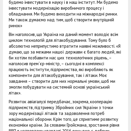
будемо інвестувати в науку і в наш інститут. Ми будемо
інвестувати модернізацію виробничого процесу і
обладнання. Ми будемо виходити на міжнародні ринки.
Ми також думаємо над тим, щоб створити внутрішній
ринок»
Він наголосив, що Україна на даний момент володіє всім
циклом технологій для літакобудування. Тому було б
абсолютно неприпустимо втратити наявні можливості. «Я
думаю, що за межами нашої держави є багато людей, які
би хотіли позбавити нас цих технологічних рішень, –
наголосив прем`єр-міністр, – сьогодні в комплексі
працюють інститути, підприємства, які виробляють як
компоненти для літакобудування, так і літаки. Моє
завдання – створити для них нормальні умови, щоб ми
змогли побудувати на системній основі український
літак».
Розвиток авіагалузі передбачає, зокрема, кооперацію
підприємств, підтримку Збройних сил України з точки
зору модернізації літаків та задоволення потреб
національної оборони. Крім того, це сприятиме розвитку
економіки країни. За словами Гройсмана, зростання рівня
ВВП в четвертому кварталі 2016 року вже є добрим