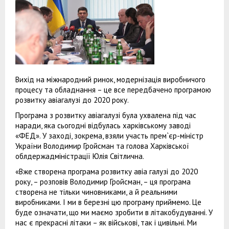
Вихід на міжнародний ринок, модернізація виробничого
процесу та обладнання – це все передбачено програмою
розвитку авіагалузі до 2020 року.
Програма з розвитку авіагалузі була ухвалена під час
наради, яка сьогодні відбулась харківському заводі
«ФЕД». У заході, зокрема, взяли участь прем`єр-міністр
України Володимир Гройсман та голова Харківської
облдержадміністрації Юлія Світлична.
«Вже створена програма розвитку авіа галузі до 2020
року, – розповів Володимир Гройсман, – ця програма
створена не тільки чиновниками, а й реальними
виробниками. І ми в березні цю програму приймемо. Це
буде означати, що ми маємо зробити в літакобудуванні. У
нас є прекрасні літаки – як військові, так і цивільні. Ми