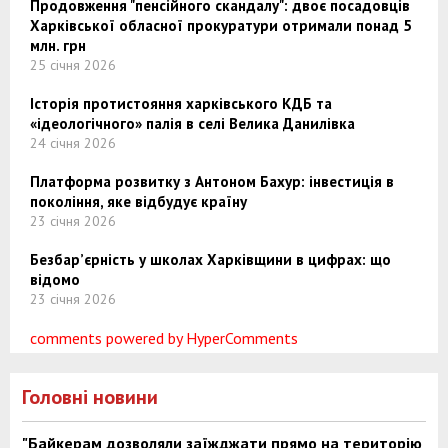
Продовження "пенсійного скандалу": двоє посадовців
Харківської обласної прокуратури отримали понад 5
млн. грн
25 січня 2026
Історія протистояння харківського КДБ та
«ідеологічного» палія в селі Велика Данилівка
24 січня 2026
Платформа розвитку з Антоном Бахур: інвестиція в
покоління, яке відбудує країну
23 січня 2026
Безбар’єрність у школах Харківщини в цифрах: що
відомо
23 січня 2026
comments powered by HyperComments
Головні новини
"Байкерам дозволяли заїжджати прямо на територію