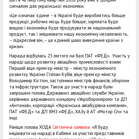
сигналом для української економіки.
«Це означає єдине – в Україні буде вироблятись більше
продукції, робочих місць буде більше, зарплата буде
вищою і економіка буде продукувати як національний
продукт, так і зміцнювати нашу економічну незалежність,
– підкреслив він, – це єдиний шлях виведення країни з
кризи».
Нарада відбулась 23 лютого на базі ПАТ «ФЕД». Участь у
нараді щодо розвитку авіаційної промисловості взяли
Перший віце-прем’єр-міністр – міністр економічного
розвитку України Степан Кубів, віце-прем’єр-міністр
Володимир Кістіон, заступники міністрів фінансів, оборони
та інфраструктури. Також до участі в нараді були
запрошені голова Державної авіаційної служби України,
керівники державного концерну «Укроборонпром» та ДП
«Антонов», корпорації «Українська авіабудівна компанія»,
ПАТ «ФЕД» та ДП ХМЗ «ФЕД», ХАЗу й АТ «Мотор Січ» та
інші.
Раніше голова ХОДА
Світлична заявила
: «Я буду
ініціювати на нараді в Кабміні за участю представників