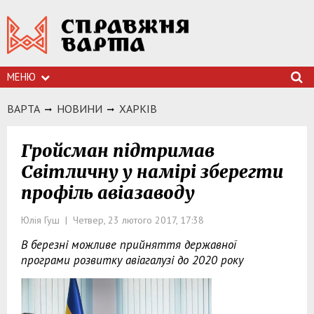
МЕНЮ
ВАРТА
НОВИНИ
ХАРКIВ
Гройсман підтримав
Світличну у намірі зберегти
профіль авіазаводу
Юлія Гуш | Четвер, 23 лютого 2017, 17:38
В березні можливе прийняття державної
програми розвитку авіагалузі до 2020 року