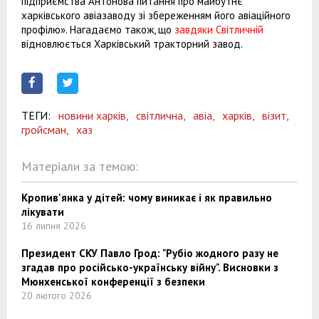
підприємства Антонова питання про майбутнє
харківського авіазаводу зі збереженням його авіаційного
профілю». Нагадаємо також, що
завдяки Світличній
відновлюється Харківський тракторний завод.
ТЕГИ:
новини харків,
світлична,
авіа,
харків,
візит,
гройсман,
хаз
Матеріали за темою:
Кропив'янка у дітей: чому виникає і як правильно
лікувати
16 липня 2026
Президент СКУ Павло Грод: "Рубіо жодного разу не
згадав про російсько-українську війну". Висновки з
Мюнхенської конференції з безпеки
20 лютого 2026