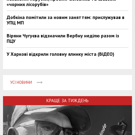
«чорних лісорубів»
Добкіна помітили за новим заняттям: прислужував в
УПЦ МП
Віряни Чугуєва відзначили Вербну неділю разом із
ПЦУ
У Харкові відкрили головну ялинку міста (ВІДЕО)
УСІ НОВИНИ
КРАЩЕ ЗА ТИЖДЕНЬ