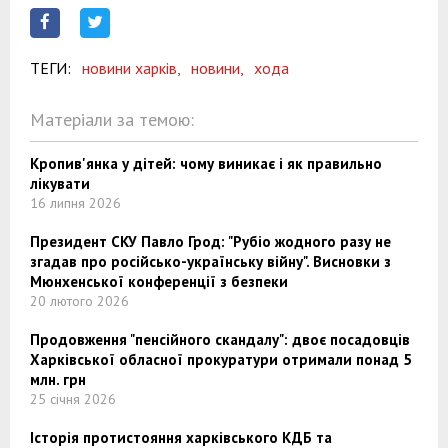
ТЕГИ:
новини харків,
новини,
хода
Матеріали за темою:
Кропив'янка у дітей: чому виникає і як правильно
лікувати
16 липня 2026
Президент СКУ Павло Грод: "Рубіо жодного разу не
згадав про російсько-українську війну". Висновки з
Мюнхенської конференції з безпеки
20 лютого 2026
Продовження "пенсійного скандалу": двоє посадовців
Харківської обласної прокуратури отримали понад 5
млн. грн
25 січня 2026
Історія протистояння харківського КДБ та