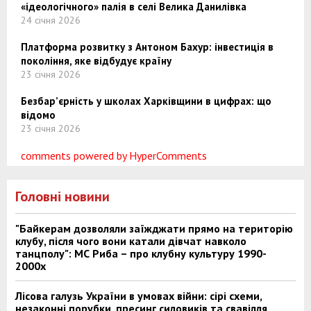
«ідеологічного» палія в селі Велика Данилівка
24 січня 2026
Платформа розвитку з Антоном Бахур: інвестиція в
покоління, яке відбудує країну
23 січня 2026
Безбар’єрність у школах Харківщини в цифрах: що
відомо
23 січня 2026
comments powered by HyperComments
Головні новини
"Байкерам дозволяли заїжджати прямо на територію
клубу, після чого вони катали дівчат навколо
танцполу": МС Риба – про клубну культуру 1990-
2000х
Лісова галузь України в умовах війни: сірі схеми,
незаконні порубки, пресинг силовиків та свавілля