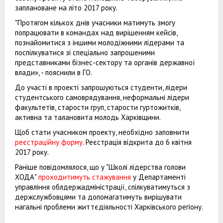
заплановане на літо 2017 року.
"Протягом кількох днів учасники матимуть змогу
попрацювати в командах над вирішенням кейсів,
познайомитися з іншими молодіжними лідерами та
поспілкуватися зі спеціально запрошеними
представниками бізнес-сектору та органів державної
влади», - пояснили в ГО.
До участі в проекті запрошуються студенти, лідери
студентського самоврядування, неформальні лідери
факультетів, старости груп, старости гуртожитків,
активна та талановита молодь Харківщини.
Щоб стати учасником проекту, необхідно заповнити
реєстраційну форму
. Реєстрація відкрита до 6 квітня
2017 року.
Раніше повідомлялося, що у "Школі лідерства голови
ХОДА"
проходитимуть стажування
у Департаменті
управління облдержадміністрації, спілкуватимуться з
держслужбовцями та допомагатимуть вирішувати
нагальні проблеми життєдіяльності Харківського регіону.