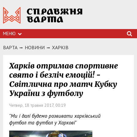
МЕНЮ
ВАРТА
НОВИНИ
ХАРКIВ
Харків отримав спортивне
свято і безліч емоцій! -
Світлична про матч Кубку
України з футболу
Четвер, 18 травня 2017, 00:19
"Ми і далі будемо розвивати харківський
футбол та футбол у Харкові"