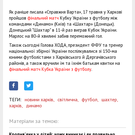
Як раніше писала «Справжня Варта», 17 травня у Харкові
пройшов
фінальний матч
Кубку України з футболу між
командами «Динамо» (Київ) та «Шахтар» (Донецьк).
Донецький "Шахтар" в 11-й раз виграв Кубок України.
Марлос на 80-й хвилині забив переможний гол.
Також сьогодні Голова ХОДА, президент ФФУ та тренер
національної збірної України поспілкувалися зі 150-ма
юними футболістами з Харківського й Дергачівського
районів, а також вручили їм та їхнім батькам квитки на
фінальний матч Кубка України з футболу
.
ТЕГИ:
новини харків,
світлична,
футбол,
шахтер,
харків,
динамо
Матеріали за темою:
Кропив'янка у дітей: чому виникає і як правильно