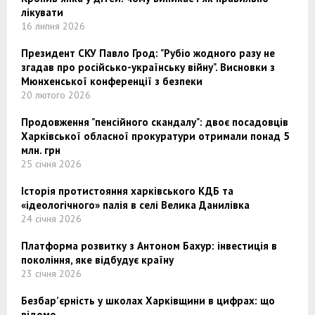
лікувати
16 липня 2026
Президент СКУ Павло Грод: "Рубіо жодного разу не
згадав про російсько-українську війну". Висновки з
Мюнхенської конференції з безпеки
20 лютого 2026
Продовження "пенсійного скандалу": двоє посадовців
Харківської обласної прокуратури отримали понад 5
млн. грн
25 січня 2026
Історія протистояння харківського КДБ та
«ідеологічного» палія в селі Велика Данилівка
24 січня 2026
Платформа розвитку з Антоном Бахур: інвестиція в
покоління, яке відбудує країну
23 січня 2026
Безбар’єрність у школах Харківщини в цифрах: що
відомо