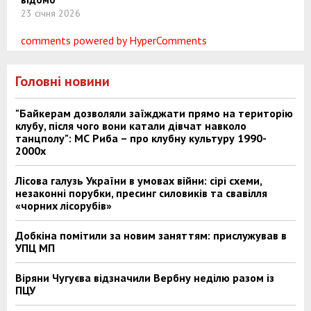
23 січня 2026
comments powered by HyperComments
Головні новини
"Байкерам дозволяли заїжджати прямо на територію
клубу, після чого вони катали дівчат навколо
танцполу": МС Риба – про клубну культуру 1990-
2000х
Лісова галузь України в умовах війни: сірі схеми,
незаконні порубки, пресинг силовиків та свавілля
«чорних лісорубів»
Добкіна помітили за новим заняттям: прислужував в
УПЦ МП
Віряни Чугуєва відзначили Вербну неділю разом із
ПЦУ