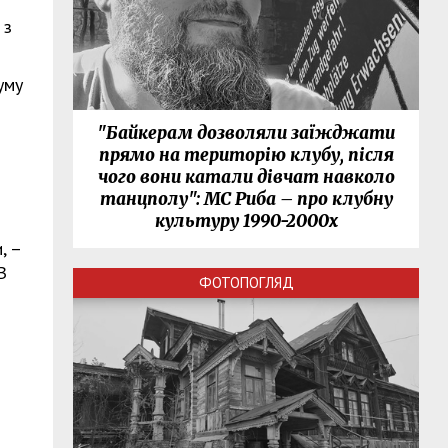
 з
уму
"Байкерам дозволяли заїжджати
прямо на територію клубу, після
чого вони катали дівчат навколо
танцполу": МС Риба – про клубну
культуру 1990-2000х
, –
В
ФОТОПОГЛЯД