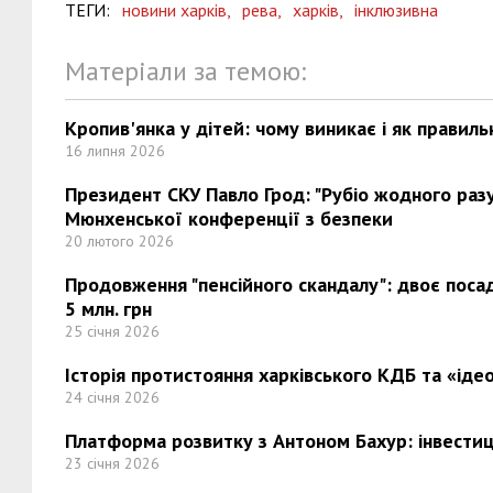
ТЕГИ:
новини харків,
рева,
харків,
інклюзивна
Матеріали за темою:
Кропив'янка у дітей: чому виникає і як правиль
16 липня 2026
Президент СКУ Павло Грод: "Рубіо жодного разу 
Мюнхенської конференції з безпеки
20 лютого 2026
Продовження "пенсійного скандалу": двоє поса
5 млн. грн
25 січня 2026
Історія протистояння харківського КДБ та «ідео
24 січня 2026
Платформа розвитку з Антоном Бахур: інвестиці
23 січня 2026