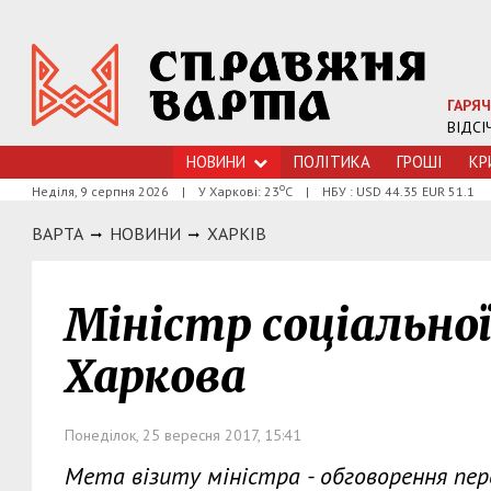
ГАРЯЧ
ВІДСІ
НОВИНИ
ПОЛІТИКА
ГРОШI
КР
о
Неділя, 9 серпня 2026
|
У Харкові: 23
С
|
НБУ : USD 44.35 EUR 51.1
ВАРТА
НОВИНИ
ХАРКIВ
Міністр соціальної
Харкова
Понеділок, 25 вересня 2017, 15:41
Мета візиту міністра - обговорення пе