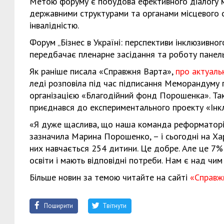
Метою форуму є побудова ефективного діалогу мі
державними структурами та органами місцевого 
інвалідністю.
Форум „Бізнес в Україні: перспективи інклюзивн
передбачає пленарне засідання та роботу панель
Як раніше писала «Справжня Варта»,
про актуаль
леді розповіла під час підписання Меморандуму
організацією «Благодійний фонд Порошенка». Та
приєднався до експериментального проекту «Інклю
«Я дуже щаслива, що наша команда реформаторі
зазначила Марина Порошенко, – і сьогодні на Хар
них навчається 254 дитини. Це добре. Але це 7% в
освіти і мають відповідні потреби. Нам є над чим
Більше новин за темою читайте на сайті
«Справж
Поширити
Твітнути