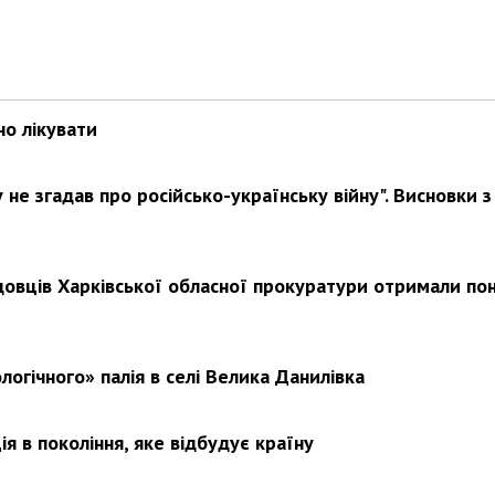
Харковом ширяться добрі вчи
но лікувати
не згадав про російсько-українську війну". Висновки з
довців Харківської обласної прокуратури отримали по
логічного» палія в селі Велика Данилівка
я в покоління, яке відбудує країну