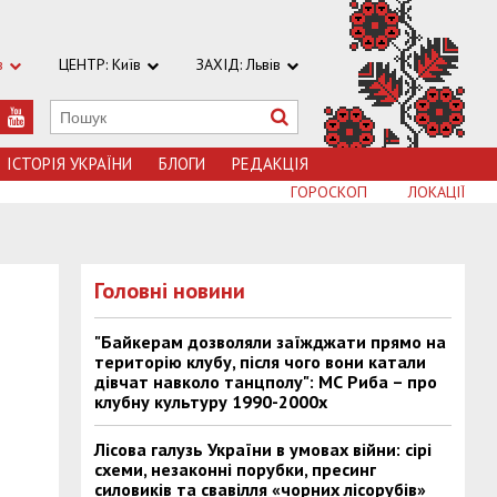
в
ЦЕНТР: Київ
ЗАХІД: Львів
ІСТОРІЯ УКРАЇНИ
БЛОГИ
РЕДАКЦІЯ
ГОРОСКОП
ЛОКАЦІЇ
Головні новини
"Байкерам дозволяли заїжджати прямо на
територію клубу, після чого вони катали
дівчат навколо танцполу": МС Риба – про
клубну культуру 1990-2000х
Лісова галузь України в умовах війни: сірі
схеми, незаконні порубки, пресинг
силовиків та свавілля «чорних лісорубів»