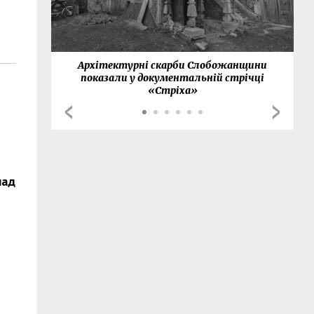
нки
Архітектурні скарби Слобожанщини
показали у документальній стрічці
«Стріха»
над