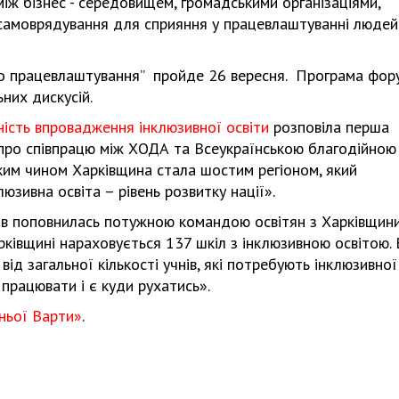
ж бізнес - середовищем, громадськими організаціями,
самоврядування для сприяння у працевлаштуванні людей
ого працевлаштування” пройде 26 вересня. Програма фор
них дискусій.
ність впровадження інклюзивної освіти
розповіла перша
 про співпрацю між ХОДА та Всеукраїнською благодійною
ким чином Харківщина стала шостим регіоном, який
зивна освіта – рівень розвитку нації».
в поповнилась потужною командою освітян з Харківщини
ківщині нараховується 137 шкіл з інклюзивною освітою. 
ід загальної кількості учнів, які потребують інклюзивної
 працювати і є куди рухатись».
ньої Варти»
.