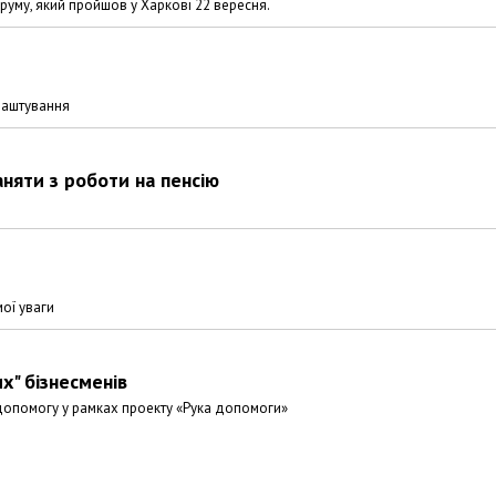
му, який пройшов у Харкові 22 вересня.
влаштування
няти з роботи на пенсію
мої уваги
х" бізнесменів
допомогу у рамках проекту «Рука допомоги»