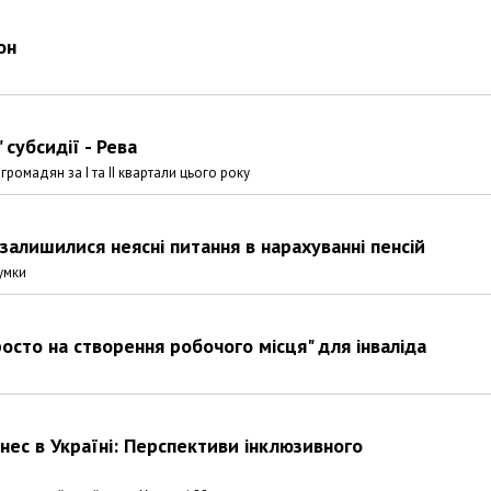
он
 субсидії - Рева
омадян за I та II квартали цього року
залишилися неясні питання в нарахуванні пенсій
умки
осто на створення робочого місця" для інваліда
нес в Україні: Перспективи інклюзивного