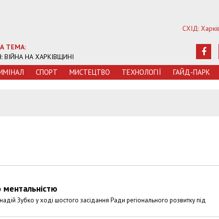
СХІД: Харкі
А ТЕМА:
Ч: ВІЙНА НА ХАРКІВЩИНІ
ИМIНАЛ
СПОРТ
МИСТЕЦТВО
ТЕХНОЛОГIЇ
ГАЙД-ПАРК
ю ментальністю
еннадій Зубко у ході шостого засідання Ради регіонального розвитку під