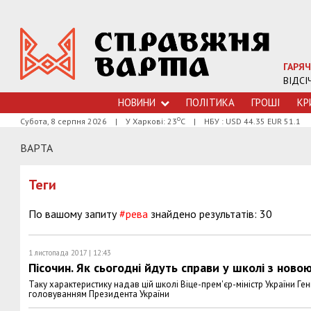
ГАРЯЧ
ВІДСІ
НОВИНИ
ПОЛІТИКА
ГРОШI
КР
о
Субота, 8 серпня 2026
|
У Харкові: 23
С
|
НБУ : USD 44.35 EUR 51.1
ВАРТА
Теги
По вашому запиту
#рева
знайдено результатів: 30
1 листопада 2017 | 12:43
Пісочин. Як сьогодні йдуть справи у школі з ново
Таку характеристику надав цій школі Віце-прем'єр-міністр України Г
головуванням Президента України