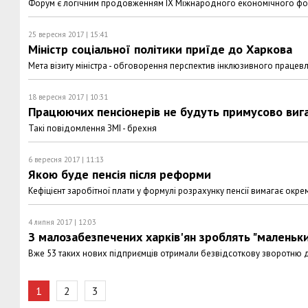
Форум є логічним продовженням ІХ Міжнародного економічного фору
25 вересня 2017 | 15:41
Міністр соціальної політики приїде до Харкова
Мета візиту міністра - обговорення перспектив інклюзивного праце
18 вересня 2017 | 10:31
Працюючих пенсіонерів не будуть примусово вига
Такі повідомлення ЗМІ - брехня
6 вересня 2017 | 11:13
Якою буде пенсія після реформи
Кефіцієнт заробітної плати у формулі розрахунку пенсії вимагає окре
4 липня 2017 | 12:03
З малозабезпечених харків'ян зроблять "маленьки
Вже 53 таких нових підприємців отримали безвідсоткову зворотню 
1
2
3