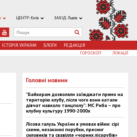
в
ЦЕНТР: Київ
ЗАХІД: Львів
ІСТОРІЯ УКРАЇНИ
БЛОГИ
РЕДАКЦІЯ
ГОРОСКОП
ЛОКАЦІЇ
Головні новини
"Байкерам дозволяли заїжджати прямо на
територію клубу, після чого вони катали
дівчат навколо танцполу": МС Риба – про
клубну культуру 1990-2000х
Лісова галузь України в умовах війни: сірі
схеми, незаконні порубки, пресинг
силовиків та свавілля «чорних лісорубів»