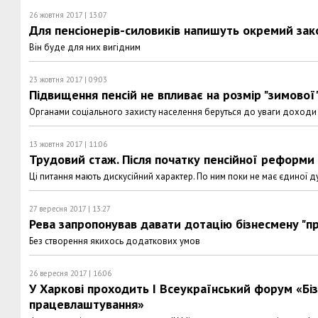
26 жовтня 2017 | 13:07
Для пенсіонерів-силовиків напишуть окремий зак
Він буде для них вигідним
23 жовтня 2017 | 09:03
Підвищення пенсій не впливає на розмір "зимової"
Органами соціального захисту населення беруться до уваги доходи гр
13 жовтня 2017 | 11:06
Трудовий стаж. Після початку пенсійної реформи 
Ці питання мають дискусійний характер. По ним поки не має єдиної д
27 вересня 2017 | 13:27
Рева запропонував давати дотацію бізнесмену "пр
Без створення якихось додаткових умов
26 вересня 2017 | 16:06
У Харкові проходить І Всеукраїнський форум «Біз
працевлаштування»