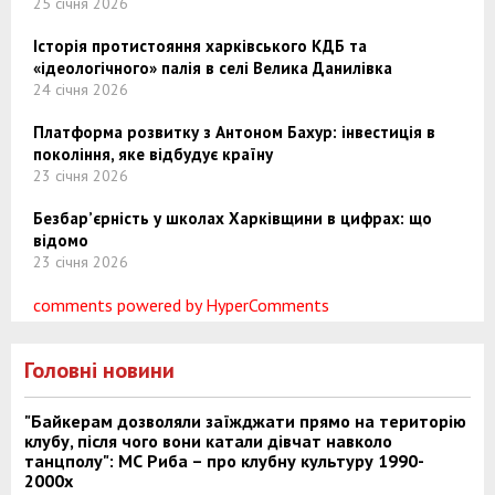
25 січня 2026
Історія протистояння харківського КДБ та
«ідеологічного» палія в селі Велика Данилівка
24 січня 2026
Платформа розвитку з Антоном Бахур: інвестиція в
покоління, яке відбудує країну
23 січня 2026
Безбар’єрність у школах Харківщини в цифрах: що
відомо
23 січня 2026
comments powered by HyperComments
Головні новини
"Байкерам дозволяли заїжджати прямо на територію
клубу, після чого вони катали дівчат навколо
танцполу": МС Риба – про клубну культуру 1990-
2000х