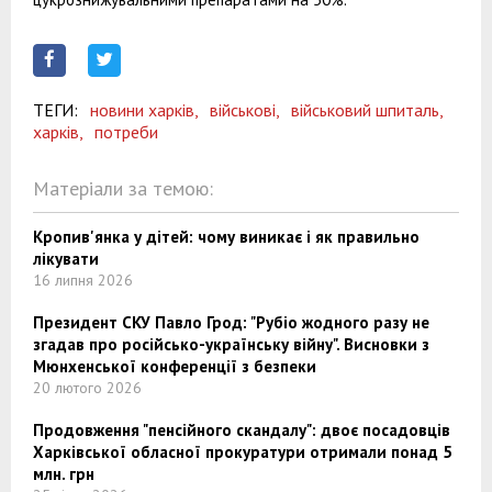
ТЕГИ:
новини харків,
військові,
військовий шпиталь,
харків,
потреби
Матеріали за темою:
Кропив'янка у дітей: чому виникає і як правильно
лікувати
16 липня 2026
Президент СКУ Павло Грод: "Рубіо жодного разу не
згадав про російсько-українську війну". Висновки з
Мюнхенської конференції з безпеки
20 лютого 2026
Продовження "пенсійного скандалу": двоє посадовців
Харківської обласної прокуратури отримали понад 5
млн. грн