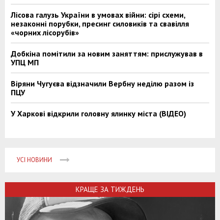
Лісова галузь України в умовах війни: сірі схеми,
незаконні порубки, пресинг силовиків та свавілля
«чорних лісорубів»
Добкіна помітили за новим заняттям: прислужував в
УПЦ МП
Віряни Чугуєва відзначили Вербну неділю разом із
ПЦУ
У Харкові відкрили головну ялинку міста (ВІДЕО)
УСІ НОВИНИ
КРАЩЕ ЗА ТИЖДЕНЬ