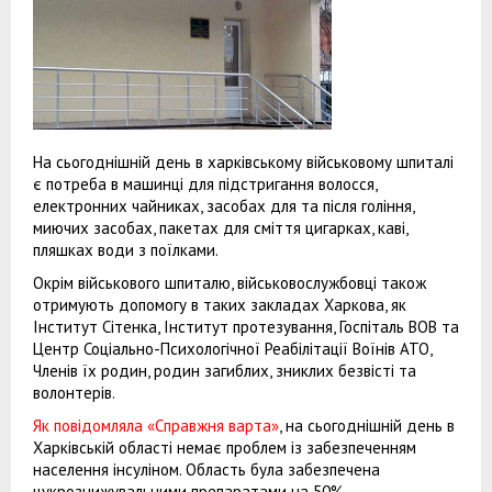
На сьогоднішній день в харківському військовому шпиталі
є потреба в машинці для підстригання волосся,
електронних чайниках, засобах для та після гоління,
миючих засобах, пакетах для сміття цигарках, каві,
пляшках води з поїлками.
Окрім військового шпиталю, військовослужбовці також
отримують допомогу в таких закладах Харкова, як
Інститут Сітенка, Інститут протезування, Госпіталь ВОВ та
Центр Соціально-Психологічної Реабілітації Воїнів АТО,
Членів їх родин, родин загиблих, зниклих безвісті та
волонтерів.
Як повідомляла «Справжня варта»
, на сьогоднішній день в
Харківській області немає проблем із забезпеченням
населення інсуліном. Область була забезпечена
цукрознижувальними препаратами на 50%.