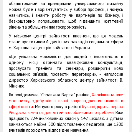
облаштований за принципами універсального дизайну
можна буде і зорієнтуватись у виборі професії, і чомусь
навчитись, і знайти роботу чи партнерів по бізнесу, і
безкоштовно попрацювати, щоб підвищити життєвий
рівень та збільшити платоспроможність.
У міському центрі зайнятості впевнені, що ця модель
стане прототипом й для інших закладів соціальної сфери
м. Харкова та центрів зайнятості України.
«Це унікальна можливість для людей з інвалідністю в
одному місці отримати кваліфіковані консультації,
прослухати тренінги та семінари, розширити коло
соціальних зв’язків, провести переговори», - наголосив
директор Харківського обласного центру зайнятості В.
Міненко.
Як повідомляла "Справжня Варта" раніше,
Харківщина вже
має низку здобутків в плані запровадження інклюзії в
сфері освіти.
Минулого року в регіоні
була відкрита перша
Ресурсна кімната для дітей з особливими потребами
. Вже
працюють 224 інклюзивних класи у 142 школах. З дітьми
займаються майже 500 підготовлених педагогів, ще 1200
вчителів проходять відповідне навчання.