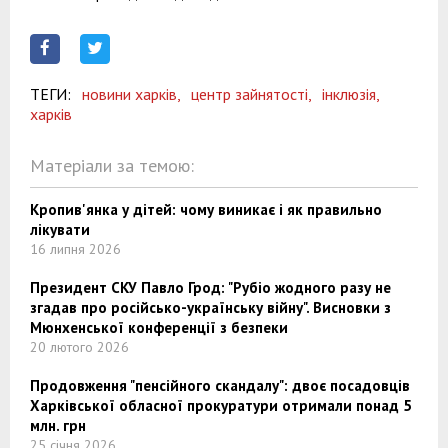
ТЕГИ:
новини харків,
центр зайнятості,
інклюзія,
харків
Матеріали за темою:
Кропив'янка у дітей: чому виникає і як правильно
лікувати
16 липня 2026
Президент СКУ Павло Грод: "Рубіо жодного разу не
згадав про російсько-українську війну". Висновки з
Мюнхенської конференції з безпеки
20 лютого 2026
Продовження "пенсійного скандалу": двоє посадовців
Харківської обласної прокуратури отримали понад 5
млн. грн
25 січня 2026