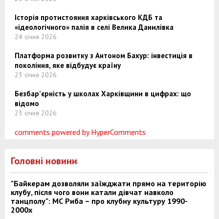
Історія протистояння харківського КДБ та
«ідеологічного» палія в селі Велика Данилівка
24 січня 2026
Платформа розвитку з Антоном Бахур: інвестиція в
покоління, яке відбудує країну
23 січня 2026
Безбар’єрність у школах Харківщини в цифрах: що
відомо
23 січня 2026
comments powered by HyperComments
Головні новини
"Байкерам дозволяли заїжджати прямо на територію
клубу, після чого вони катали дівчат навколо
танцполу": МС Риба – про клубну культуру 1990-
2000х