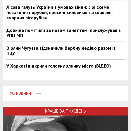
Лісова галузь України в умовах війни: сірі схеми,
незаконні порубки, пресинг силовиків та свавілля
«чорних лісорубів»
Добкіна помітили за новим заняттям: прислужував в
УПЦ МП
Віряни Чугуєва відзначили Вербну неділю разом із
ПЦУ
У Харкові відкрили головну ялинку міста (ВІДЕО)
УСІ НОВИНИ
КРАЩЕ ЗА ТИЖДЕНЬ