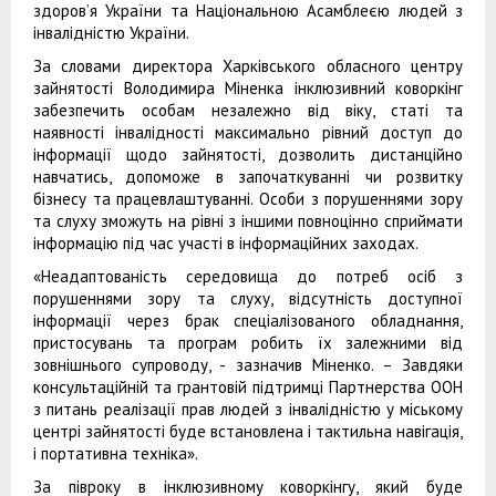
здоров’я України та Національною Асамблеєю людей з
інвалідністю України.
За словами директора Харківського обласного центру
зайнятості Володимира Міненка інклюзивний коворкінг
забезпечить особам незалежно від віку, статі та
наявності інвалідності максимально рівний доступ до
інформації щодо зайнятості, дозволить дистанційно
навчатись, допоможе в започаткуванні чи розвитку
бізнесу та працевлаштуванні. Особи з порушеннями зору
та слуху зможуть на рівні з іншими повноцінно сприймати
інформацію під час участі в інформаційних заходах.
«Неадаптованість середовища до потреб осіб з
порушеннями зору та слуху, відсутність доступної
інформації через брак спеціалізованого обладнання,
пристосувань та програм робить їх залежними від
зовнішнього супроводу, - зазначив Міненко. – Завдяки
консультаційній та грантовій підтримці Партнерства ООН
з питань реалізації прав людей з інвалідністю у міському
центрі зайнятості буде встановлена і тактильна навігація,
і портативна техніка».
За півроку в інклюзивному коворкінгу, який буде