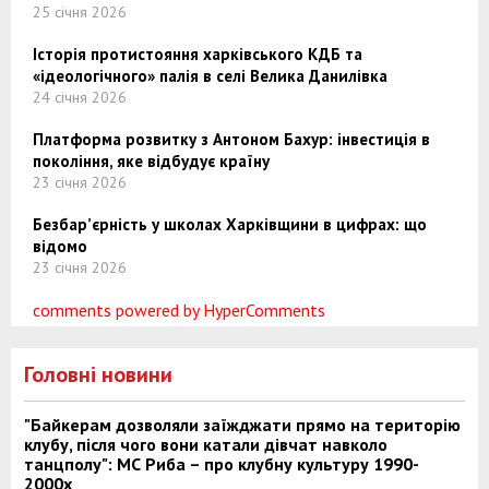
25 січня 2026
Історія протистояння харківського КДБ та
«ідеологічного» палія в селі Велика Данилівка
24 січня 2026
Платформа розвитку з Антоном Бахур: інвестиція в
покоління, яке відбудує країну
23 січня 2026
Безбар’єрність у школах Харківщини в цифрах: що
відомо
23 січня 2026
comments powered by HyperComments
Головні новини
"Байкерам дозволяли заїжджати прямо на територію
клубу, після чого вони катали дівчат навколо
танцполу": МС Риба – про клубну культуру 1990-
2000х