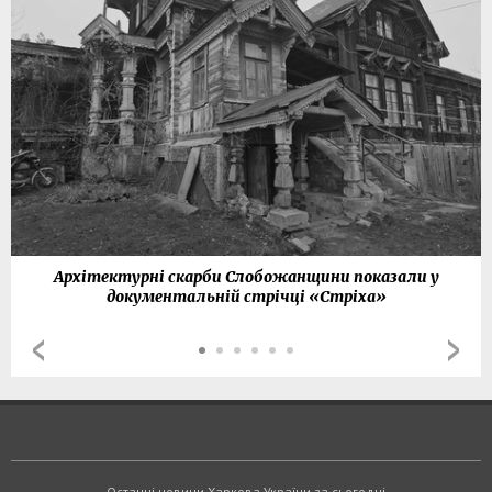
Архітектурні скарби Слобожанщини показали у
документальній стрічці «Стріха»
Останні новини Харкова України за сьогодні