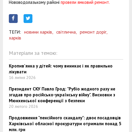
Нововодолазькому районі
провели ямковий ремонт.
ТЕГИ:
новини харків,
світлична,
ремонт доріг,
харків
Матеріали за темою:
Кропив'янка у дітей: чому виникає і як правильно
лікувати
16 липня 2026
Президент СКУ Павло Грод: "Рубіо жодного разу не
згадав про російсько-українську війну". Висновки з
Мюнхенської конференції з безпеки
20 лютого 2026
Продовження "пенсійного скандалу": двоє посадовців
Харківської обласної прокуратури отримали понад 5
млн. грн