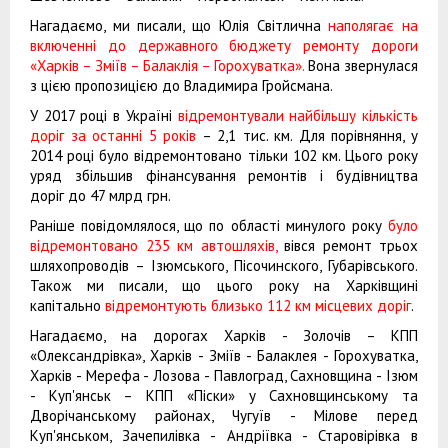
Нагадаємо, ми писали, що Юлія Світлична
наполягає на
включенні до державного бюджету ремонту дороги
«Харків – Зміїв – Балаклія – Горохуватка».
Вона звернулася
з цією пропозицією до Владимира Гройсмана.
У 2017 році в Україні
відремонтували найбільшу кількість
доріг за останні 5 років
– 2,1 тис. км. Для порівняння, у
2014 році було відремонтовано тільки 102 км. Цього року
уряд збільшив фінансування ремонтів і будівництва
доріг до 47 млрд грн.
Раніше повідомлялося, що по області минулого року
було
відремонтовано 235 км автошляхів,
вівся ремонт трьох
шляхопроводів – Ізюмського, Пісочинского, Губарівського.
Також ми писали, що цього року на Харківщині
капітально
відремонтують близько 112 км місцевих доріг
.
Нагадаємо, на дорогах Харків - Золочів – КПП
«Олександрівка», Харків - Зміїв - Балаклея - Горохуватка,
Харків - Мерефа - Лозова - Павлоград, Сахновщина - Ізюм
- Куп'янськ – КПП «Піски» у Сахновщинському та
Дворічанському районах, Чугуїв - Мілове перед
Куп'янськом, Зачепилівка - Андріївка - Старовірівка в