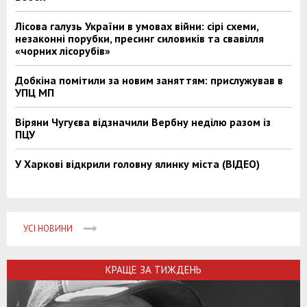
Лісова галузь України в умовах війни: сірі схеми,
незаконні порубки, пресинг силовиків та свавілля
«чорних лісорубів»
Добкіна помітили за новим заняттям: прислужував в
УПЦ МП
Віряни Чугуєва відзначили Вербну неділю разом із
ПЦУ
У Харкові відкрили головну ялинку міста (ВІДЕО)
УСІ НОВИНИ
КРАЩЕ ЗА ТИЖДЕНЬ