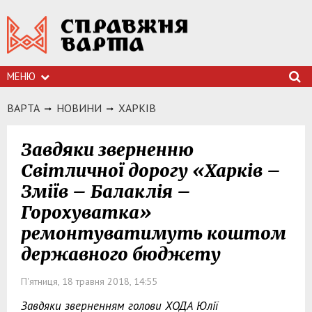
МЕНЮ
ВАРТА
НОВИНИ
ХАРКIВ
Завдяки зверненню
Світличної дорогу «Харків –
Зміїв – Балаклія –
Горохуватка»
ремонтуватимуть коштом
державного бюджету
П'ятниця, 18 травня 2018, 14:55
Завдяки зверненням голови ХОДА Юлії