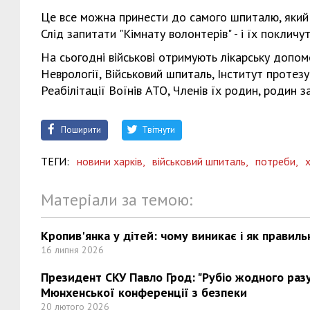
Це все можна принести до самого шпиталю, який 
Слід запитати "Кімнату волонтерів" - і їх поклич
На сьогодні військові отримують лікарську допомо
Неврології, Військовий шпиталь, Інститут протез
Реабілітації Воїнів АТО, Членів їх родин, родин 
Поширити
Твітнути
ТЕГИ:
новини харків,
військовий шпиталь,
потреби,
х
Матеріали за темою:
Кропив'янка у дітей: чому виникає і як правиль
16 липня 2026
Президент СКУ Павло Грод: "Рубіо жодного разу 
Мюнхенської конференції з безпеки
20 лютого 2026