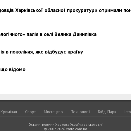
довців Харківської обласної прокуратури отримали по
Харковом ширяться добрі вчи
логічного» палія в селі Велика Данилівка
я в покоління, яке відбудує країну
 що відомо
Кримiнал
Спорт
Мистецтво
Технологiї
Гайд-Парк
Іст
Останні новини Харкова України за сьогодні
© 2007-2026 varta.com.ua