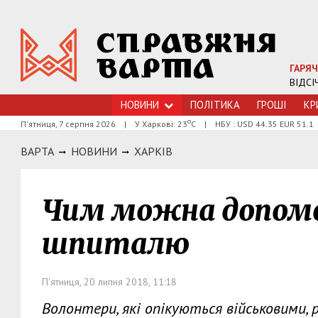
ГАРЯЧ
ВІДСІ
НОВИНИ
ПОЛІТИКА
ГРОШI
КР
о
П'ятниця, 7 серпня 2026
|
У Харкові: 23
С
|
НБУ : USD 44.35 EUR 51.1
ВАРТА
НОВИНИ
ХАРКIВ
Чим можна допомо
шпиталю
П'ятниця, 20 липня 2018, 11:18
Волонтери, які опікуються військовими, 