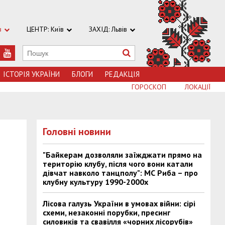
в
ЦЕНТР: Київ
ЗАХІД: Львів
ІСТОРІЯ УКРАЇНИ
БЛОГИ
РЕДАКЦІЯ
ГОРОСКОП
ЛОКАЦІЇ
Головні новини
"Байкерам дозволяли заїжджати прямо на
територію клубу, після чого вони катали
дівчат навколо танцполу": МС Риба – про
клубну культуру 1990-2000х
Лісова галузь України в умовах війни: сірі
схеми, незаконні порубки, пресинг
силовиків та свавілля «чорних лісорубів»