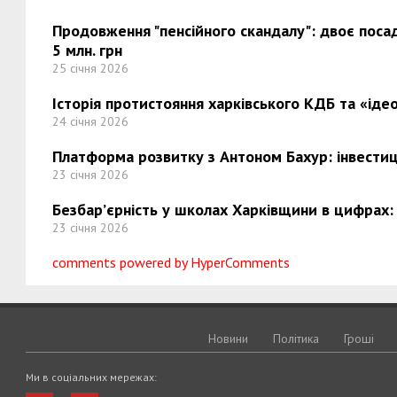
Продовження "пенсійного скандалу": двоє поса
5 млн. грн
25 січня 2026
Історія протистояння харківського КДБ та «ідео
24 січня 2026
Платформа розвитку з Антоном Бахур: інвестиці
23 січня 2026
Безбар’єрність у школах Харківщини в цифрах:
23 січня 2026
comments powered by HyperComments
Новини
Політика
Грошi
Ми в соціальних мережах: