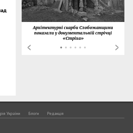
над
нки
Архітектурні скарби Слобожанщини
показали у документальній стрічці
«Стріха»
орія України
Блоги
Редакція