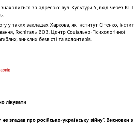
знаходиться за адресою: вул. Культури 5, вхід через КПП
уть.
гу у таких закладах Харкова, як Інститут Сітенко, Інсти
ування, Госпіталь ВОВ, Центр Соціально-Психологічної
загиблих, зниклих безвісті та волонтерів.
арків
но лікувати
не згадав про російсько-українську війну". Висновки з