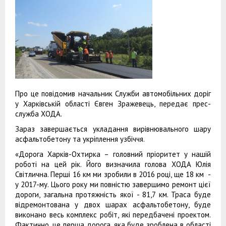
Про це повідомив начальник Служби автомобільних доріг
у Харківській області Євген Зражевець, передає прес-
служба ХОДА.
Зараз завершається укладання вирівнювального шару
асфальтобетону та укріплення узбіччя.
«Дорога Харків-Охтирка – головний пріоритет у нашій
роботі на цей рік. Його визначила голова ХОДА Юлія
Світлична. Перші 16 км ми зробили в 2016 році, ще 18 км -
у 2017-му. Цього року ми повністю завершимо ремонт цієї
дороги, загальна протяжність якої - 81,7 км. Траса буде
відремонтована у двох шарах асфальтобетону, буде
виконано весь комплекс робіт, які передбачені проектом.
Фактично, це перша дорога, яка буде зроблена в області