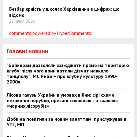
Безбар’єрність у школах Харківщини в цифрах: що
відомо
23 січня 2026
comments powered by HyperComments
Головні новини
"Байкерам дозволяли заїжджати прямо на територію
клубу, після чого вони катали дівчат навколо
танцполу": МС Риба – про клубну культуру 1990-
2000х
Лісова галузь України в умовах війни: сірі схеми,
незаконні порубки, пресинг силовиків та свавілля
«чорних лісорубів»
Добкіна помітили за новим заняттям: прислужував в
УПЦ МП