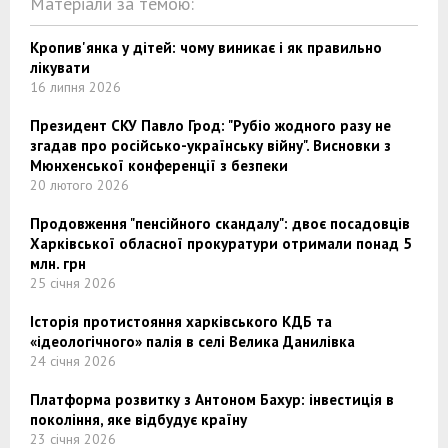
Матеріали за темою:
Кропив'янка у дітей: чому виникає і як правильно
лікувати
16 липня 2026
Президент СКУ Павло Грод: "Рубіо жодного разу не
згадав про російсько-українську війну". Висновки з
Мюнхенської конференції з безпеки
20 лютого 2026
Продовження "пенсійного скандалу": двоє посадовців
Харківської обласної прокуратури отримали понад 5
млн. грн
25 січня 2026
Історія протистояння харківського КДБ та
«ідеологічного» палія в селі Велика Данилівка
24 січня 2026
Платформа розвитку з Антоном Бахур: інвестиція в
покоління, яке відбудує країну
23 січня 2026