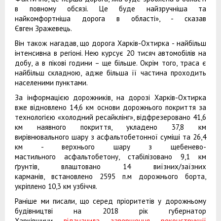
в повному обсязі. Це буде найзручніша та
найкомфортніша дорога в області», - сказав
Євген Зражевець.
Він також нагадав, що дорога Харків-Охтирка - найбільш
інтенсивна в регіоні. Нею курсує 20 тисяч автомобілів на
добу, а в пікові години – ще більше. Окрім того, траса є
найбільш складною, адже більша її частина проходить
населеними пунктами.
За інформацією дорожників, на дорозі Харків-Охтирка
вже відновлено 14,6 км основи дорожнього покриття за
технологією «холодний ресайклінг», відфрезеровано 41,6
км наявного покриття, укладено 37,8 км
вирівнювального шару з асфальтобетонної суміші та 26,4
км - верхнього шару з щебенево-
мастильного асфальтобетону, стабілізовано 9,1 км
ґрунтів, влаштовано 14 виїзних/заїзних
карманів, встановлено 2595 п.м дорожнього борта,
укріплено 10,3 км узбіччя.
Раніше ми писали, що серед пріоритетів у дорожньому
будівництві на 2018 рік губернатор
Харківщини
відзначила завершення реконструкції