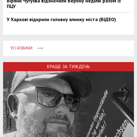
Віряни Чугуєва відзначили Вербну неділю разом із
ПЦУ
У Харкові відкрили головну ялинку міста (ВІДЕО)
УСІ НОВИНИ
КРАЩЕ ЗА ТИЖДЕНЬ