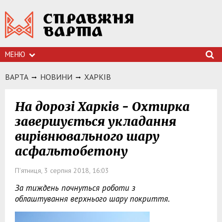
МЕНЮ
ВАРТА
НОВИНИ
ХАРКIВ
На дорозі Харків - Охтирка
завершується укладання
вирівнювального шару
асфальтобетону
П'ятниця, 3 серпня 2018, 16:03
За тиждень почнуться роботи з
облаштування верхнього шару покриття.