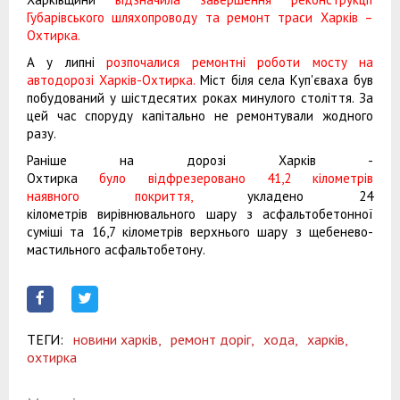
Губарівського шляхопроводу та ремонт траси Харків –
Охтирка.
А у липні
розпочалися ремонтні роботи мосту на
автодорозі Харків-Охтирка.
Міст біля села Куп'єваха був
побудований у шістдесятих роках минулого століття. За
цей час споруду капітально не ремонтували жодного
разу.
Раніше на дорозі Харків -
Охтирка
було відфрезеровано 41,2 кілометрів
наявного покриття,
укладено 24
кілометрів вирівнювального шару з асфальтобетонної
суміші та 16,7 кілометрів верхнього шару з щебенево-
мастильного асфальтобетону.
ТЕГИ:
новини харків,
ремонт доріг,
хода,
харків,
охтирка