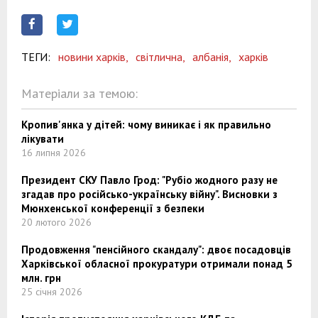
ТЕГИ:
новини харків,
світлична,
албанія,
харків
Матеріали за темою:
Кропив'янка у дітей: чому виникає і як правильно
лікувати
16 липня 2026
Президент СКУ Павло Грод: "Рубіо жодного разу не
згадав про російсько-українську війну". Висновки з
Мюнхенської конференції з безпеки
20 лютого 2026
Продовження "пенсійного скандалу": двоє посадовців
Харківської обласної прокуратури отримали понад 5
млн. грн
25 січня 2026