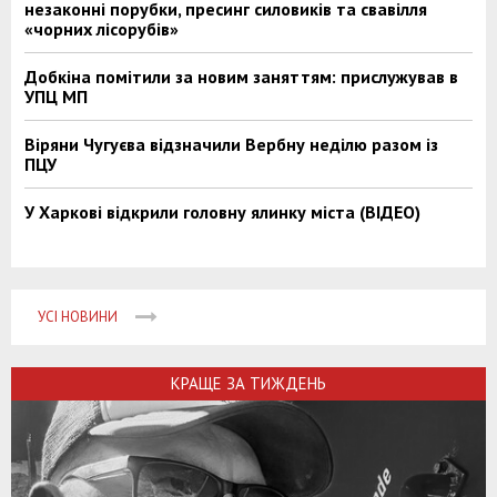
незаконні порубки, пресинг силовиків та свавілля
«чорних лісорубів»
Добкіна помітили за новим заняттям: прислужував в
УПЦ МП
Віряни Чугуєва відзначили Вербну неділю разом із
ПЦУ
У Харкові відкрили головну ялинку міста (ВІДЕО)
УСІ НОВИНИ
КРАЩЕ ЗА ТИЖДЕНЬ