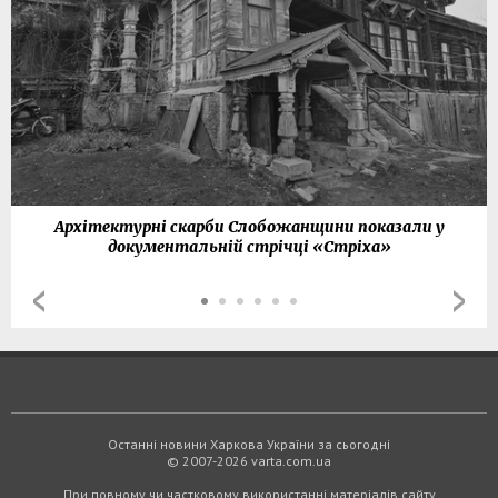
Архітектурні скарби Слобожанщини показали у
документальній стрічці «Стріха»
Останні новини Харкова України за сьогодні
© 2007-2026 varta.com.ua
При повному чи частковому використанні матеріалів сайту