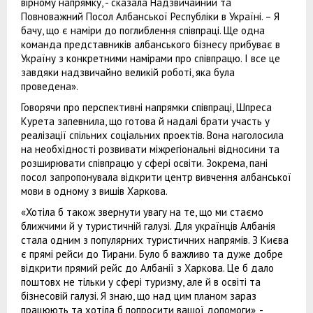
вірному напрямку, - сказала Надзвичайний та
Повноважний Посол Албанської Республіки в Україні. – Я
бачу, що є наміри до поглиблення співпраці. Ще одна
команда представників албанського бізнесу прибуває в
Україну з конкретними намірами про співпрацю. І все це
завдяки надзвичайно великій роботі, яка була
проведена».
Говорячи про перспективні напрямки співпраці, Шпреса
Курета запевнила, що готова й надалі брати участь у
реалізації спільних соціальних проектів. Вона наголосила
на необхідності розвивати міжрегіональні відносини та
розширювати співпрацю у сфері освіти. Зокрема, пані
посол запропонувала відкрити центр вивчення албанської
мови в одному з вишів Харкова.
«Хотіла б також звернути увагу на те, що ми стаємо
ближчими й у туристичній галузі. Для українців Албанія
стала одним з популярних туристичних напрямів. З Києва
є прямі рейси до Тирани. Було б важливо та дуже добре
відкрити прямий рейс до Албанії з Харкова. Це б дало
поштовх не тільки у сфері туризму, але й в освіті та
бізнесовій галузі. Я знаю, що над цим планом зараз
працюють та хотіла б попросити вашої допомоги», -