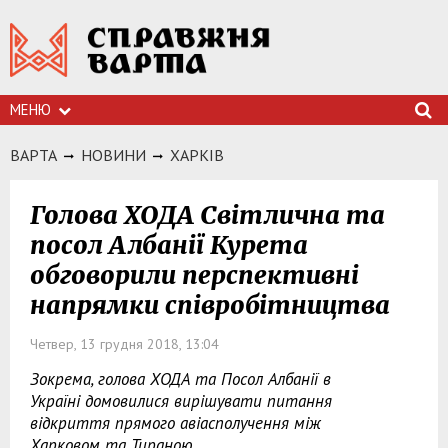
МЕНЮ
ВАРТА
НОВИНИ
ХАРКIВ
Голова ХОДА Світлична та
посол Албанії Курета
обговорили перспективні
напрямки співробітництва
Четвер, 13 грудня 2018, 13:04
Зокрема, голова ХОДА та Посол Албанії в
Україні домовилися вирішувати питання
відкриття прямого авіасполучення між
Харковом та Тираною.