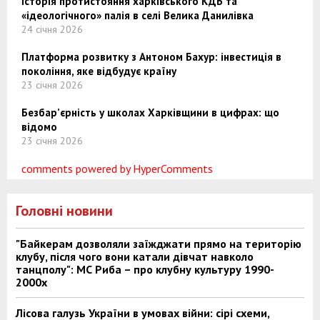
Історія протистояння харківського КДБ та
«ідеологічного» палія в селі Велика Данилівка
24 січня 2026
Платформа розвитку з Антоном Бахур: інвестиція в
покоління, яке відбудує країну
23 січня 2026
Безбар’єрність у школах Харківщини в цифрах: що
відомо
23 січня 2026
comments powered by HyperComments
Головні новини
"Байкерам дозволяли заїжджати прямо на територію
клубу, після чого вони катали дівчат навколо
танцполу": МС Риба – про клубну культуру 1990-
2000х
Лісова галузь України в умовах війни: сірі схеми,