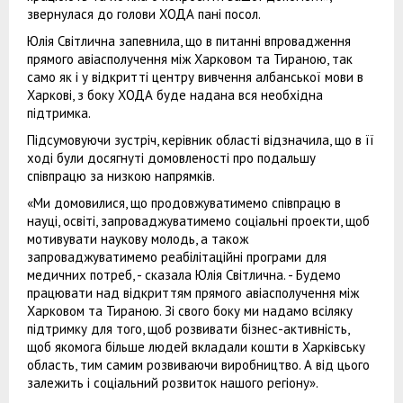
звернулася до голови ХОДА пані посол.
Юлія Світлична запевнила, що в питанні впровадження
прямого авіасполучення між Харковом та Тираною, так
само як і у відкритті центру вивчення албанської мови в
Харкові, з боку ХОДА буде надана вся необхідна
підтримка.
Підсумовуючи зустріч, керівник області відзначила, що в її
ході були досягнуті домовленості про подальшу
співпрацю за низкою напрямків.
«Ми домовилися, що продовжуватимемо співпрацю в
науці, освіті, запроваджуватимемо соціальні проекти, щоб
мотивувати наукову молодь, а також
запроваджуватимемо реабілітаційні програми для
медичних потреб, - сказала Юлія Світлична. - Будемо
працювати над відкриттям прямого авіасполучення між
Харковом та Тираною. Зі свого боку ми надамо всіляку
підтримку для того, щоб розвивати бізнес-активність,
щоб якомога більше людей вкладали кошти в Харківську
область, тим самим розвиваючи виробництво. А від цього
залежить і соціальний розвиток нашого регіону».