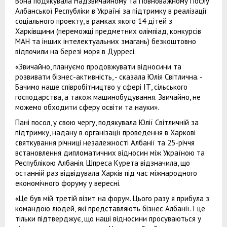
Вона подякувала Надзвичайному та Повноважному Послу
Албанської Республіки в Україні за підтримку в реалізації
соціального проекту, в рамках якого 14 дітей з
Харківщини (переможці предметних олімпіад, конкурсів
МАН та інших інтелектуальних змагань) безкоштовно
відпочили на березі моря в Дурресі.
«Звичайно, плануємо продовжувати відносини та
розвивати бізнес-активність, - сказала Юлія Світлична. -
Бачимо наше співробітництво у сфері ІТ, сільського
господарства, а також машинобудування. Звичайно, не
можемо обходити сферу освіти та науки».
Пані посол, у свою чергу, подякувала Юлії Світличній за
підтримку, надану в організації проведення в Харкові
святкування річниці незалежності Албанії та 25-річчя
встановлення дипломатичних відносин між Україною та
Республікою Албанія. Шпреса Курета відзначила, що
останній раз відвідувала Харків під час міжнародного
економічного форуму у вересні.
«Це був мій третій візит на форум. Цього разу я прибула з
командою людей, які представляють бізнес Албанії. І це
тільки підтверджує, що наші відносини просуваються у