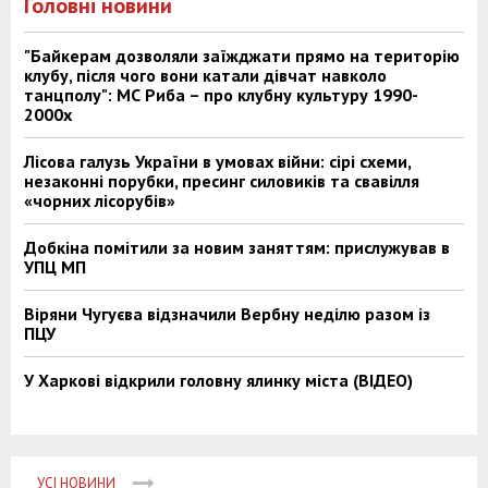
Головні новини
"Байкерам дозволяли заїжджати прямо на територію
клубу, після чого вони катали дівчат навколо
танцполу": МС Риба – про клубну культуру 1990-
2000х
Лісова галузь України в умовах війни: сірі схеми,
незаконні порубки, пресинг силовиків та свавілля
«чорних лісорубів»
Добкіна помітили за новим заняттям: прислужував в
УПЦ МП
Віряни Чугуєва відзначили Вербну неділю разом із
ПЦУ
У Харкові відкрили головну ялинку міста (ВІДЕО)
УСІ НОВИНИ