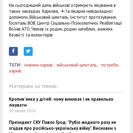
На сьогоднішній день військові отримують лікування в
таких закладах Харкова, 4-та лікарня невідкладної
допомоги, Військовий шпиталь, Інститут протезування,
Госпіталь ВОВ, Центр Соціально-Психологічної Реабілітації
Воїнів АТО, Членів їх родин, родин загиблих, зниклих
безвісті та волонтерів.
ТЕГИ:
новини харків,
військовий шпиталь,
потреби,
харків
Матеріали за темою:
Кропив'янка у дітей: чому виникає і як правильно
лікувати
16 липня 2026
Президент СКУ Павло Грод: "Рубіо жодного разу не
згадав про російсько-українську війну". Висновки з