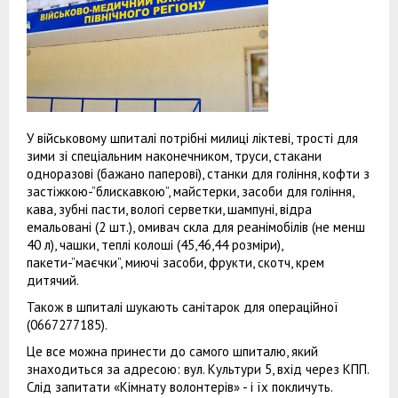
У військовому шпиталі потрібні милиці ліктеві, трості для
зими зі спеціальним наконечником, труси, стакани
одноразові (бажано паперові), станки для гоління, кофти з
застіжкою-”блискавкою”, майстерки, засоби для гоління,
кава, зубні пасти, вологі серветки, шампуні, відра
емальовані (2 шт.), омивач скла для реанімобілів (не менш
40 л), чашки, теплі колоші (45,46,44 розміри),
пакети-”маєчки”, миючі засоби, фрукти, скотч, крем
дитячий.
Також в шпиталі шукають санітарок для операційної
(0667277185).
Це все можна принести до самого шпиталю, який
знаходиться за адресою: вул. Культури 5, вхід через КПП.
Слід запитати «Кімнату волонтерів» - і їх покличуть.