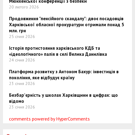
Мюнхенської конференції з безпеки
20 лютого 2026
Продовження "пенсійного скандалу": двоє посадовців
Харківської обласної прокуратури отримали понад 5
млн. грн
25 січня 2026
Історія протистояння харківського КДБ та
«ідеологічного» палія в селі Велика Данилівка
24 січня 2026
Платформа розвитку з Антоном Бахур: інвестиція в
покоління, яке відбудує країну
23 січня 2026
Безбар’єрність у школах Харківщини в цифрах: що
відомо
23 січня 2026
comments powered by HyperComments