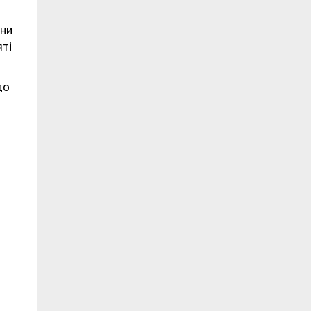
іни
ті
до