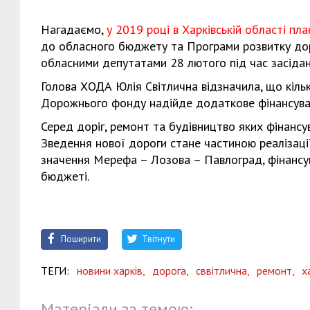
Нагадаємо,
у 2019 році в Харківській області пл
до обласного бюджету та Програми розвитку дор
обласними депутатами 28 лютого під час засіданн
Голова ХОДА Юлія Світлична відзначила, що кільк
Дорожнього фонду надійде додаткове фінансуван
Серед доріг, ремонт та будівництво яких фінансу
Зведення нової дороги стане частиною реалізац
значення Мерефа – Лозова – Павлоград, фінанс
бюджеті.
Поширити
Твітнути
ТЕГИ:
новини харків,
дорога,
сввітлична,
ремонт,
х
Матеріали за темою: