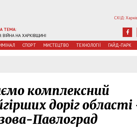
СХІД: Харкі
А ТЕМА:
Ч: ВІЙНА НА ХАРКІВЩИНІ
ИМIНАЛ
СПОРТ
МИСТЕЦТВО
ТЕХНОЛОГIЇ
ГАЙД-ПАРК
аємо комплексний
йгірших доріг області 
зова-Павлоград