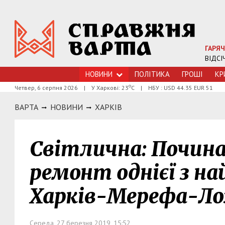
ГАРЯЧ
ВІДСІ
НОВИНИ
ПОЛІТИКА
ГРОШI
КР
о
Четвер, 6 серпня 2026
|
У Харкові: 23
С
|
НБУ : USD 44.35 EUR 51
ВАРТА
НОВИНИ
ХАРКIВ
Світлична: Почин
ремонт однієї з на
Харків-Мерефа-Ло
Середа, 27 березня 2019, 15:52