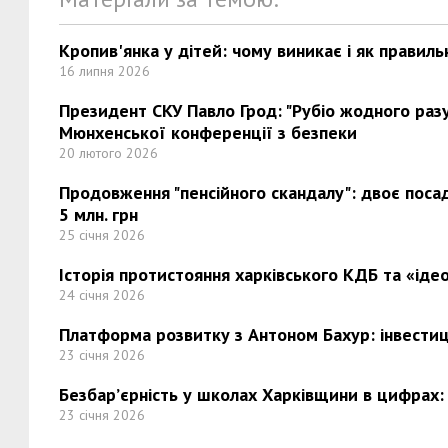
Кропив'янка у дітей: чому виникає і як правиль
16 липня 2026
Президент СКУ Павло Грод: "Рубіо жодного разу 
Мюнхенської конференції з безпеки
20 лютого 2026
Продовження "пенсійного скандалу": двоє поса
5 млн. грн
25 січня 2026
Історія протистояння харківського КДБ та «ідео
24 січня 2026
Платформа розвитку з Антоном Бахур: інвестиці
23 січня 2026
Безбар’єрність у школах Харківщини в цифрах:
23 січня 2026