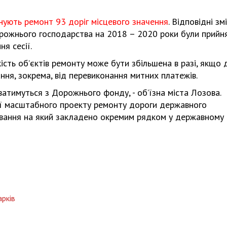
анують ремонт 93 доріг місцевого значення
. Відповідні зм
ожнього господарства на 2018 – 2020 роки були прийня
я сесії.
ість об’єктів ремонту може бути збільшена в разі, якщо 
ня, зокрема, від перевиконання митних платежів.
ватимуться з Дорожнього фонду, - об’їзна міста Лозова.
ії масштабного проекту ремонту дороги державного
ування на який закладено окремим рядком у державному
арків