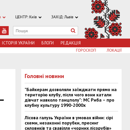
в
ЦЕНТР: Київ
ЗАХІД: Львів
ІСТОРІЯ УКРАЇНИ
БЛОГИ
РЕДАКЦІЯ
ГОРОСКОП
ЛОКАЦІЇ
Головні новини
"Байкерам дозволяли заїжджати прямо на
територію клубу, після чого вони катали
-
дівчат навколо танцполу": МС Риба – про
клубну культуру 1990-2000х
Лісова галузь України в умовах війни: сірі
схеми, незаконні порубки, пресинг
силовиків та свавілля «чорних лісорубів»