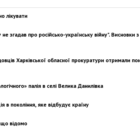
но лікувати
не згадав про російсько-українську війну". Висновки з
довців Харківської обласної прокуратури отримали по
логічного» палія в селі Велика Данилівка
я в покоління, яке відбудує країну
 що відомо