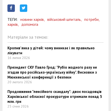
ТЕГИ:
новини харків,
військовий шпиталь,
потреби,
харків,
допомога
Матеріали за темою:
Кропив'янка у дітей: чому виникає і як правильно
лікувати
16 липня 2026
Президент СКУ Павло Грод: "Рубіо жодного разу не
згадав про російсько-українську війну". Висновки з
Мюнхенської конференції з безпеки
20 лютого 2026
Продовження "пенсійного скандалу": двоє посадовців
Харківської обласної прокуратури отримали понад 5
млн. грн
25 січня 2026