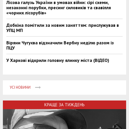
Лісова галузь України в умовах війни: сірі схеми,
незаконні порубки, пресинг силовиків та свавілля
«чорних лісорубів»
Добкіна помітили за новим заняттям: прислужував в
УПЦ МП
Віряни Чугуєва відзначили Вербну неділю разом із
ПЦУ
У Харкові відкрили головну ялинку міста (ВІДЕО)
УСІ НОВИНИ
КРАЩЕ ЗА ТИЖДЕНЬ