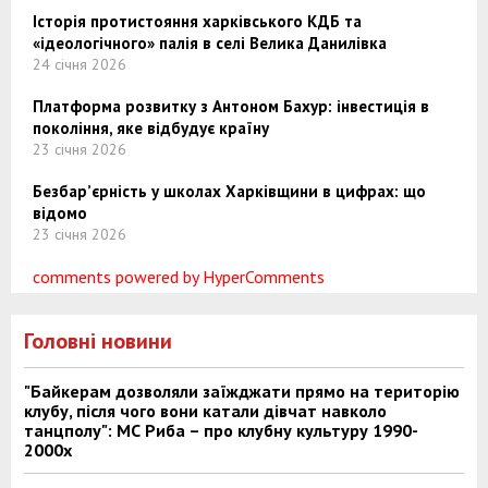
Історія протистояння харківського КДБ та
«ідеологічного» палія в селі Велика Данилівка
24 січня 2026
Платформа розвитку з Антоном Бахур: інвестиція в
покоління, яке відбудує країну
23 січня 2026
Безбар’єрність у школах Харківщини в цифрах: що
відомо
23 січня 2026
comments powered by HyperComments
Головні новини
"Байкерам дозволяли заїжджати прямо на територію
клубу, після чого вони катали дівчат навколо
танцполу": МС Риба – про клубну культуру 1990-
2000х