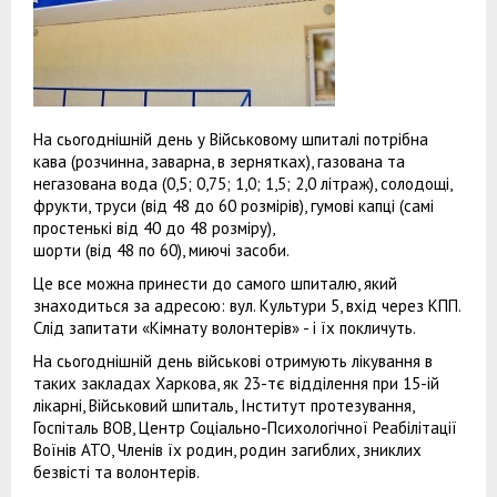
На сьогоднішній день у Військовому шпиталі потрібна
кава (розчинна, заварна, в зернятках), газована та
негазована вода (0,5; 0,75; 1,0; 1,5; 2,0 літраж), солодощі,
фрукти, труси (від 48 до 60 розмірів), гумові капці (самі
простенькі від 40 до 48 розміру),
шорти (від 48 по 60), миючі засоби.
Це все можна принести до самого шпиталю, який
знаходиться за адресою: вул. Культури 5, вхід через КПП.
Слід запитати «Кімнату волонтерів» - і їх покличуть.
На сьогоднішній день військові отримують лікування в
таких закладах Харкова, як 23-тє відділення при 15-ій
лікарні, Військовий шпиталь, Інститут протезування,
Госпіталь ВОВ, Центр Соціально-Психологічної Реабілітації
Воїнів АТО, Членів їх родин, родин загиблих, зниклих
безвісті та волонтерів.