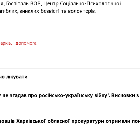
ня, Госпіталь ВОВ, Центр Соціально-Психологічної
агиблих, зниклих безвісті та волонтерів.
арків,
допомога
но лікувати
не згадав про російсько-українську війну". Висновки з
довців Харківської обласної прокуратури отримали по