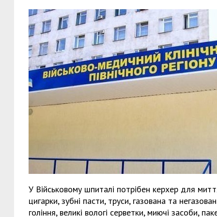
У Військовому шпиталі потрібен керхер для митт
цигарки, зубні пасти, труси, газована та негазована 
гоління, великі вологі серветки, миючі засоби, п