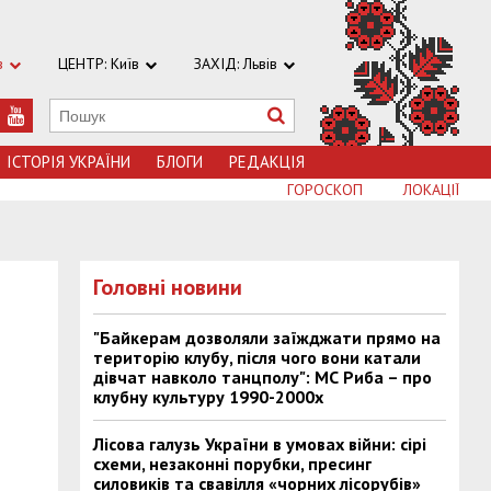
в
ЦЕНТР: Київ
ЗАХІД: Львів
ІСТОРІЯ УКРАЇНИ
БЛОГИ
РЕДАКЦІЯ
ГОРОСКОП
ЛОКАЦІЇ
Головні новини
"Байкерам дозволяли заїжджати прямо на
територію клубу, після чого вони катали
дівчат навколо танцполу": МС Риба – про
клубну культуру 1990-2000х
Лісова галузь України в умовах війни: сірі
схеми, незаконні порубки, пресинг
силовиків та свавілля «чорних лісорубів»