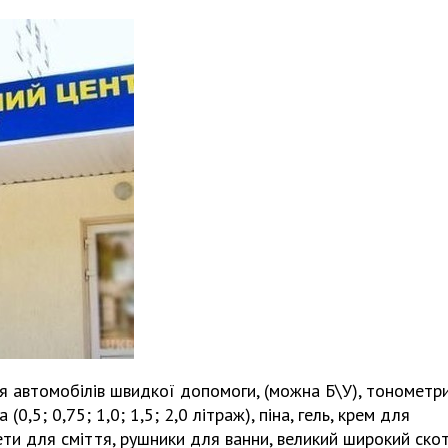
я автомобілів швидкої допомоги, (можна Б\У), тонометри
(0,5; 0,75; 1,0; 1,5; 2,0 літраж), піна, гель, крем для
акети для сміття, рушники для ванни, великий широкий скот