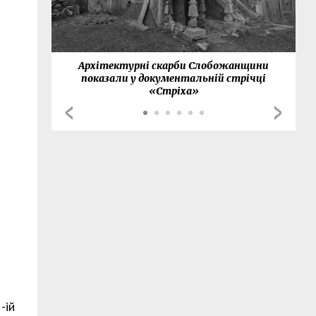
нки
Архітектурні скарби Слобожанщини
показали у документальній стрічці
«Стріха»
-ій