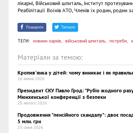
лікарні, Військовий шпиталь, Інститут протезуван
Реабілітації Воїнів АТО, Членів їх родин, родин з
Поширити
Твітнути
ТЕГИ:
новини харків,
військовий шпиталь,
потреби,
х
Матеріали за темою:
Кропив'янка у дітей: чому виникає і як правиль
16 липня 2026
Президент СКУ Павло Грод: "Рубіо жодного разу 
Мюнхенської конференції з безпеки
20 лютого 2026
Продовження "пенсійного скандалу": двоє поса
5 млн. грн
25 січня 2026