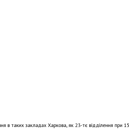
Харковом ширяться добрі вчи
ня в таких закладах Харкова, як 23-тє відділення при 15