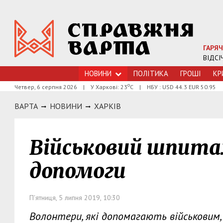
ГАРЯЧ
ВІДСІ
НОВИНИ
ПОЛІТИКА
ГРОШI
КР
о
Четвер, 6 серпня 2026
|
У Харкові: 23
С
|
НБУ : USD 44.3 EUR 50.95
ВАРТА
НОВИНИ
ХАРКIВ
Військовий шпита
допомоги
П'ятниця, 5 липня 2019, 10:30
Волонтери, які допомагають військовим