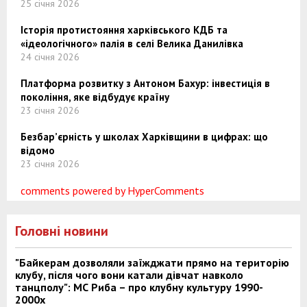
25 січня 2026
Історія протистояння харківського КДБ та
«ідеологічного» палія в селі Велика Данилівка
24 січня 2026
Платформа розвитку з Антоном Бахур: інвестиція в
покоління, яке відбудує країну
23 січня 2026
Безбар’єрність у школах Харківщини в цифрах: що
відомо
23 січня 2026
comments powered by HyperComments
Головні новини
"Байкерам дозволяли заїжджати прямо на територію
клубу, після чого вони катали дівчат навколо
танцполу": МС Риба – про клубну культуру 1990-
2000х