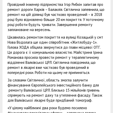
Провідний інженер підприємства Ігор Рибкін запитав про
ремонт дороги Харків – Балаклія. Світлична запевнила, що
ремонт на цій ділянці був частково проведений – в 2018
році було відновлено більше 20 км покриття. У поточному
році роботи будуть тривати. Завершення ремонту
заплановане на вересень.
Цікавилась ремонтом покриття на вулиці Козацькій у смт
Нова Водолага ще один співробітник «Житлобуду-1».
Голова ХОДА обіцяла звернутися до глави місцевої ОТГ.
Ця дорога є її комунальною власністю. Майстриня Ірина
Романова просила провести ремонт у терапевтичному
відділенні Валківської ЦРЛ. Світлична повідомила, що
ремонт в лікарні вже частково був проведений в
попередні роки. Роботи на цьому не припиняться.
За словами Світличної, область змогла залучити
фінансування Європейського інвестиційного банку для
ремонту Валківської ЦРЛ. Близько 15 мільйонів гривень
спрямують на ремонт даху та утеплення фасаду. Також
для Валківської лікарні буде придбаний томограф.
«У цілому найближчі два роки будемо посилено
фінансувати гуманітарну сферу» – запевнена голова