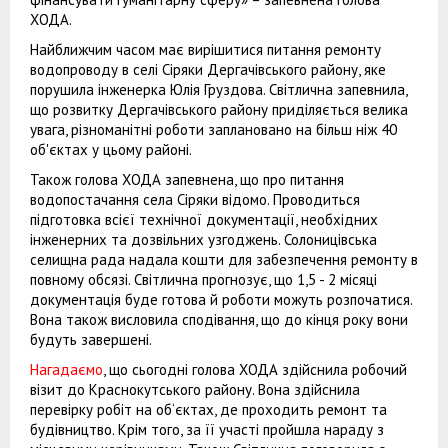
ХОДА.
Найближчим часом має вирішитися питання ремонту
водопроводу в селі Сіряки Дергачівського району, яке
порушила інженерка Юлія Груздова. Світлична запевнила,
що розвитку Дергачівського району приділяється велика
увага, різноманітні роботи заплановано на більш ніж 40
об'єктах у цьому районі.
Також голова ХОДА запевнена, що про питання
водопостачання села Сіряки відомо. Проводиться
підготовка всієї технічної документації, необхідних
інженерних та дозвільних узгоджень. Солоницівська
селищна рада надала кошти для забезпечення ремонту в
повному обсязі. Світлична прогнозує, що 1,5 - 2 місяці
документація буде готова й роботи можуть розпочатися.
Вона також висловила сподівання, що до кінця року вони
будуть завершені.
Нагадаємо
, що сьогодні голова ХОДА здійснила робочий
візит до Краснокутського району. Вона здійснила
перевірку робіт на об‘єктах, де проходить ремонт та
будівництво. Крім того, за її участі пройшла нараду з