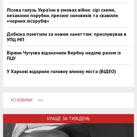
Лісова галузь України в умовах війни: сірі схеми,
незаконні порубки, пресинг силовиків та свавілля
«чорних лісорубів»
Добкіна помітили за новим заняттям: прислужував в
УПЦ МП
Віряни Чугуєва відзначили Вербну неділю разом із
ПЦУ
У Харкові відкрили головну ялинку міста (ВІДЕО)
УСІ НОВИНИ
КРАЩЕ ЗА ТИЖДЕНЬ