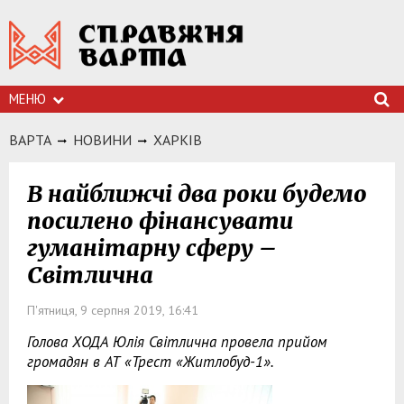
МЕНЮ
ВАРТА
НОВИНИ
ХАРКIВ
В найближчі два роки будемо
посилено фінансувати
гуманітарну сферу –
Світлична
П'ятниця, 9 серпня 2019, 16:41
Голова ХОДА Юлія Світлична провела прийом
громадян в АТ «Трест «Житлобуд-1».