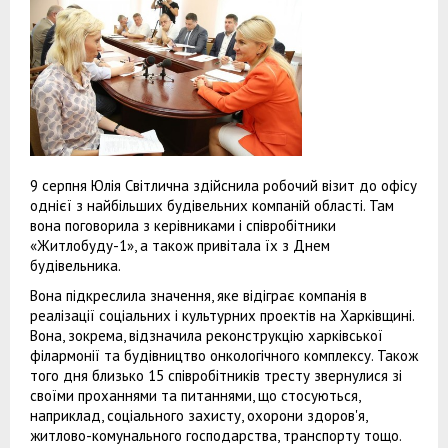
9 серпня Юлія Світлична здійснила робочий візит до офісу
однієї з найбільших будівельних компаній області. Там
вона поговорила з керівниками і співробітники
«Житлобуду-1», а також привітала їх з Днем
будівельника.
Вона підкреслила значення, яке відіграє компанія в
реалізації соціальних і культурних проектів на Харківщині.
Вона, зокрема, відзначила реконструкцію харківської
філармонії та будівництво онкологічного комплексу. Також
того дня близько 15 співробітників тресту звернулися зі
своїми проханнями та питаннями, що стосуються,
наприклад, соціального захисту, охорони здоров'я,
житлово-комунального господарства, транспорту тощо.