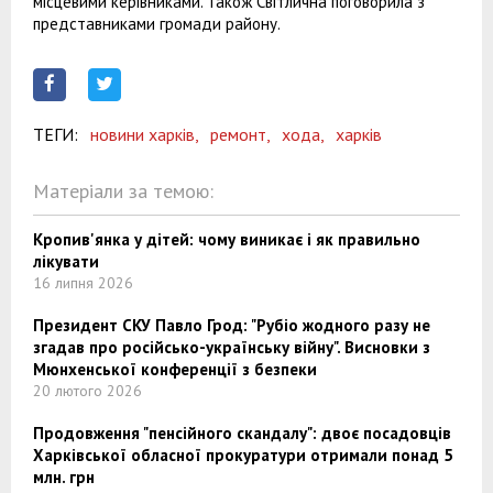
місцевими керівниками. Також Світлична поговорила з
представниками громади району.
ТЕГИ:
новини харків,
ремонт,
хода,
харків
Матеріали за темою:
Кропив'янка у дітей: чому виникає і як правильно
лікувати
16 липня 2026
Президент СКУ Павло Грод: "Рубіо жодного разу не
згадав про російсько-українську війну". Висновки з
Мюнхенської конференції з безпеки
20 лютого 2026
Продовження "пенсійного скандалу": двоє посадовців
Харківської обласної прокуратури отримали понад 5
млн. грн