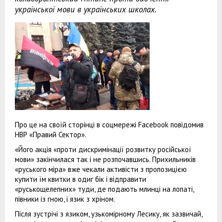
української мови в українських школах.
Про це на своїй сторінці в соцмережі Facebook повідомив
НВР «Правий Сектор».
«Його акція «проти дискримінації розвитку російської
мови» закінчилася так і не розпочавшись. Прихильників
«руського міра» вже чекали активісти з пропозицією
купити їм квитки в одиг бік і відправити
«руськощелепних» туди, де подають млинці на лопаті,
півники із гною, і язик з хріном.
Після зустрічі з язиком, узькомірному Лесику, як зазвичай,