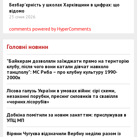
Безбар’єрність у школах Харківщини в цифрах: що
відомо
23 січня 2026
comments powered by HyperComments
Головні новини
"Байкерам дозволяли заїжджати прямо на територію
клубу, після чого вони катали дівчат навколо
танцполу": МС Риба – про клубну культуру 1990-
2000х
Лісова галузь України в умовах війни: сірі схеми,
незаконні порубки, пресинг силовиків та свавілля
«чорних лісорубів»
Добкіна помітили за новим заняттям: прислужував в
УПЦ МП
Віряни Чугуєва відзначили Вербну неділю разом із