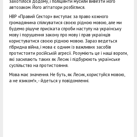
захотілося додому, і поліціянти мусили вивезти його
автозаком. Його агітатори розбіглися.
НВР «Правий Сектор» виступає за право кожного
громадянина спілкуватися своєю рідною мовою, але ми
будемо рішуче присіката спроби наступу на українську
мову і порушення закону про мову і прав українців
користуватися своєю рідною мовою. Зараз ведеться
гібридна війна, і мова є одним із важливих засобів
протистояти російській агресії. Розуміють це і наші вороги,
які засилають таких як Лесик і підбурюють українське
суспільство на протистояння.
Мова має значення. Не буть, як Лесик, користуйся мовою,
а не язиком!», - йдеться у повідомленні.