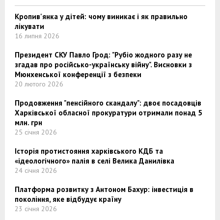
Кропив'янка у дітей: чому виникає і як правильно
лікувати
16 липня 2026
Президент СКУ Павло Грод: "Рубіо жодного разу не
згадав про російсько-українську війну". Висновки з
Мюнхенської конференції з безпеки
20 лютого 2026
Продовження "пенсійного скандалу": двоє посадовців
Харківської обласної прокуратури отримали понад 5
млн. грн
25 січня 2026
Історія протистояння харківського КДБ та
«ідеологічного» палія в селі Велика Данилівка
24 січня 2026
Платформа розвитку з Антоном Бахур: інвестиція в
покоління, яке відбудує країну
23 січня 2026