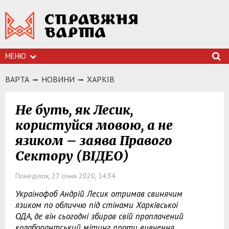
МЕНЮ
ВАРТА
НОВИНИ
ХАРКIВ
Не буть, як Лесик,
користуйся мовою, а не
язиком – заява Правого
Сектору (ВІДЕО)
Понеділок, 27 січня 2020, 14:34
Українофоб Андрій Лесик отримав свинячим
язиком по обличчю під стінами Харківської
ОДА, де він сьогодні збирав свій проплачений
колаборантський мітинг проти вивчення