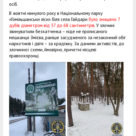
осіб.
В жовтні минулого року в Національному парку
«Гомільшанськи ліси» біля села Гайдари
було знищено 7
дубів діаметром від 37 до 68 сантиметрів
. У злочині
звинуватили безхатченка – ніде не прописаного
мешканця Змієва, раніше засудженого за незаконний обіг
наркотиків і двічі – за крадіжку. За даними активістів, до
злочинної схеми, ймовірно, причетні місцеві
правоохоронці.