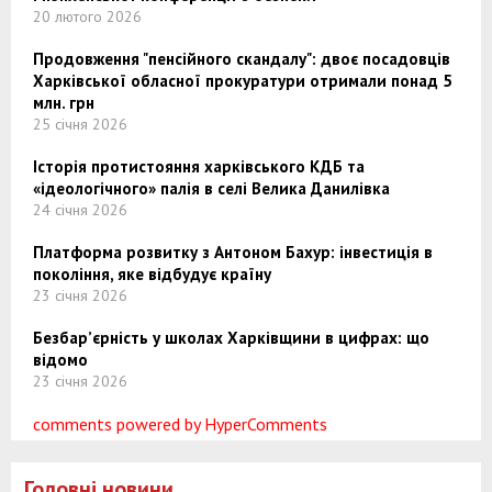
20 лютого 2026
Продовження "пенсійного скандалу": двоє посадовців
Харківської обласної прокуратури отримали понад 5
млн. грн
25 січня 2026
Історія протистояння харківського КДБ та
«ідеологічного» палія в селі Велика Данилівка
24 січня 2026
Платформа розвитку з Антоном Бахур: інвестиція в
покоління, яке відбудує країну
23 січня 2026
Безбар’єрність у школах Харківщини в цифрах: що
відомо
23 січня 2026
comments powered by HyperComments
Головні новини