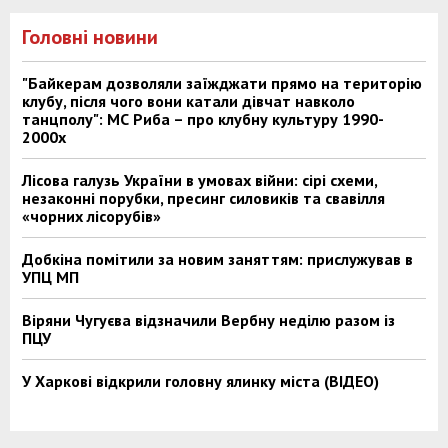
Головні новини
"Байкерам дозволяли заїжджати прямо на територію
клубу, після чого вони катали дівчат навколо
танцполу": МС Риба – про клубну культуру 1990-
2000х
Лісова галузь України в умовах війни: сірі схеми,
незаконні порубки, пресинг силовиків та свавілля
«чорних лісорубів»
Добкіна помітили за новим заняттям: прислужував в
УПЦ МП
Віряни Чугуєва відзначили Вербну неділю разом із
ПЦУ
У Харкові відкрили головну ялинку міста (ВІДЕО)