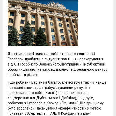
Як написав політолог на своїй сторінці в соцмережі
Facebook, проблемна ситуація: зовнішня - розчарування
від ОП і особисто Зеленського, внутрішня - Ні-суб'єктний
образ «кульгавої качки», віддаленої від реального центру
прийняття рішень.
«Що робити? Варіантів багато, але всі вони так чи інакше
пов'язані з, по-перше, вибудовуванням редутів з
великовагового лобі в Києві (і ні - це не пости в
соцмережах від Дубинського і Добкіна), по-друге,
роботою з інфополе в Харкові (ЗМІ, ломи). Що при цьому
було зроблено? Накачування «конфліктності» з метою
показати суб'єктність ... АЛЕ !! Конфліктів з ким?