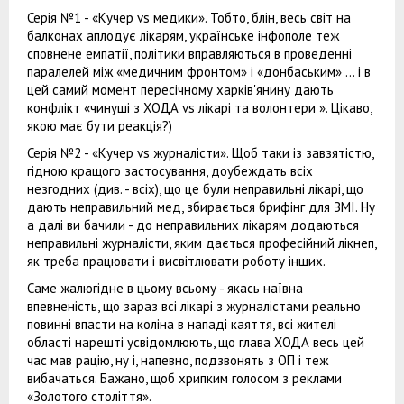
Серія №1 - «Кучер vs медики». Тобто, блін, весь світ на
балконах аплодує лікарям, українське інфополе теж
сповнене емпатії, політики вправляються в проведенні
паралелей між «медичним фронтом» і «донбаським» ... і в
цей самий момент пересічному харків'янину дають
конфлікт «чинуші з ХОДА vs лікарі та волонтери ». Цікаво,
якою має бути реакція?)
Серія №2 - «Кучер vs журналісти». Щоб таки із завзятістю,
гідною кращого застосування, доубеждать всіх
незгодних (див. - всіх), що це були неправильні лікарі, що
дають неправильний мед, збирається брифінг для ЗМІ. Ну
а далі ви бачили - до неправильних лікарям додаються
неправильні журналісти, яким дається професійний лікнеп,
як треба працювати і висвітлювати роботу інших.
Саме жалюгідне в цьому всьому - якась наївна
впевненість, що зараз всі лікарі з журналістами реально
повинні впасти на коліна в нападі каяття, всі жителі
області нарешті усвідомлюють, що глава ХОДА весь цей
час мав рацію, ну і, напевно, подзвонять з ОП і теж
вибачаться. Бажано, щоб хрипким голосом з реклами
«Золотого століття».