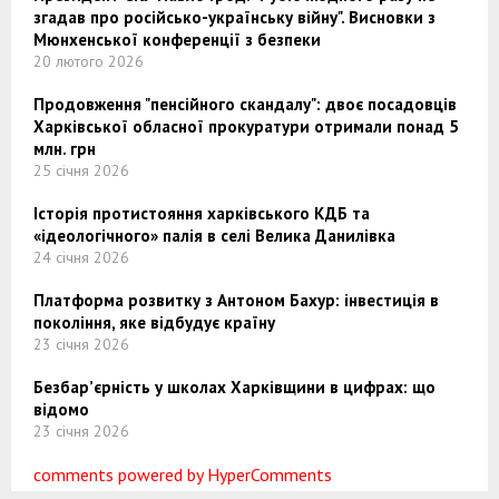
згадав про російсько-українську війну". Висновки з
Мюнхенської конференції з безпеки
20 лютого 2026
Продовження "пенсійного скандалу": двоє посадовців
Харківської обласної прокуратури отримали понад 5
млн. грн
25 січня 2026
Історія протистояння харківського КДБ та
«ідеологічного» палія в селі Велика Данилівка
24 січня 2026
Платформа розвитку з Антоном Бахур: інвестиція в
покоління, яке відбудує країну
23 січня 2026
Безбар’єрність у школах Харківщини в цифрах: що
відомо
23 січня 2026
comments powered by HyperComments