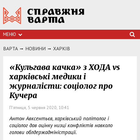
МЕНЮ
ВАРТА
НОВИНИ
ХАРКIВ
«Кульгава качка» з ХОДА vs
харківські медики і
журналісти: соціолог про
Кучера
П'ятниця, 5 червня 2020, 10:41
Антон Авксентьєв, харківський політолог і
соціолог дав оцінку низці конфліктів навколо
голови облдержадміністрації.