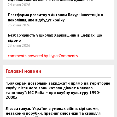
24 січня 2026
Платформа розвитку з Антоном Бахур: інвестиція в
покоління, яке відбудує країну
23 січня 2026
Безбар’єрність у школах Харківщини в цифрах: що
відомо
23 січня 2026
comments powered by HyperComments
Головні новини
"Байкерам дозволяли заїжджати прямо на територію
клубу, після чого вони катали дівчат навколо
танцполу": МС Риба – про клубну культуру 1990-
2000х
Лісова галузь України в умовах війни: сірі схеми,
незаконні порубки, пресинг силовиків та свавілля