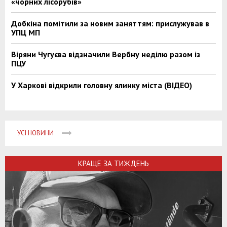
«чорних лісорубів»
Добкіна помітили за новим заняттям: прислужував в
УПЦ МП
Віряни Чугуєва відзначили Вербну неділю разом із
ПЦУ
У Харкові відкрили головну ялинку міста (ВІДЕО)
УСІ НОВИНИ
КРАЩЕ ЗА ТИЖДЕНЬ