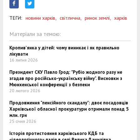
ТЕГИ:
новини харків,
світлична,
ринок землі,
харків
Матеріали за темою:
Кропив'янка у дітей: чому виникає і як правильно
лікувати
16 липня 2026
Президент СКУ Павло Грод: "Рубіо жодного разу не
згадав про російсько-українську війну". Висновки з
Мюнхенської конференції з безпеки
20 лютого 2026
Продовження "пенсійного скандалу": двоє посадовців
Харківської обласної прокуратури отримали понад 5
млн. грн
25 січня 2026
Історія протистояння харківського КДБ та
«ідеологічного» палія в селі Велика Данилівка