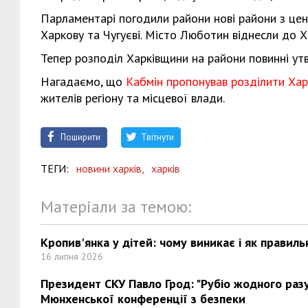
Парламентарі погодили райони нові райони з центр
Харкову та Чугуєві. Місто Люботин віднесли до Х
Тепер розподіл Харківщини на райони повинні ут
Нагадаємо, що
Кабмін пропонував розділити Хар
жителів регіону та місцевої влади.
Поширити
Твітнути
ТЕГИ:
новини харків,
харків
Матеріали за темою:
Кропив'янка у дітей: чому виникає і як правиль
16 липня 2026
Президент СКУ Павло Грод: "Рубіо жодного разу 
Мюнхенської конференції з безпеки