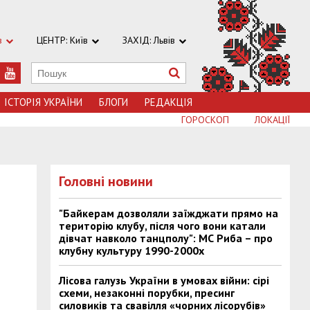
в
ЦЕНТР: Київ
ЗАХІД: Львів
ІСТОРІЯ УКРАЇНИ
БЛОГИ
РЕДАКЦІЯ
ГОРОСКОП
ЛОКАЦІЇ
Головні новини
"Байкерам дозволяли заїжджати прямо на
територію клубу, після чого вони катали
дівчат навколо танцполу": МС Риба – про
клубну культуру 1990-2000х
Лісова галузь України в умовах війни: сірі
схеми, незаконні порубки, пресинг
силовиків та свавілля «чорних лісорубів»