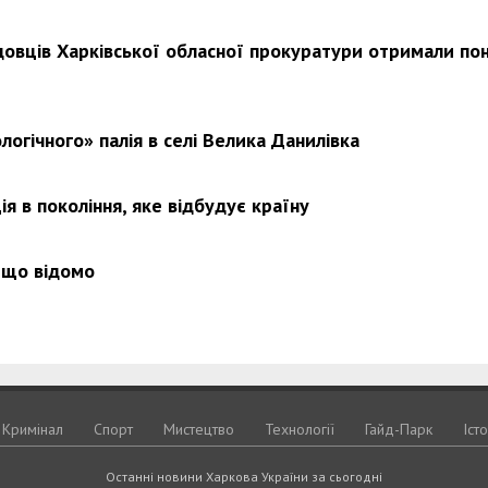
довців Харківської обласної прокуратури отримали по
Харковом ширяться добрі вчи
логічного» палія в селі Велика Данилівка
я в покоління, яке відбудує країну
 що відомо
Кримiнал
Спорт
Мистецтво
Технологiї
Гайд-Парк
Іст
Останні новини Харкова України за сьогодні