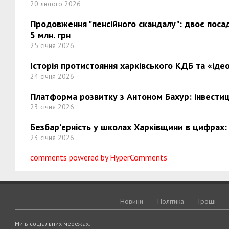
20 лютого 2026
Продовження "пенсійного скандалу": двоє поса
5 млн. грн
25 січня 2026
Історія протистояння харківського КДБ та «ідео
24 січня 2026
Платформа розвитку з Антоном Бахур: інвестиці
23 січня 2026
Безбар’єрність у школах Харківщини в цифрах:
23 січня 2026
comments powered by HyperComments
Новини
Політика
Грошi
Ми в соціальних мережах: