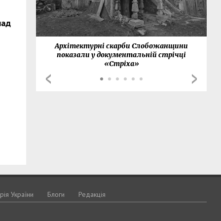
над
нки
Архітектурні скарби Слобожанщини
показали у документальній стрічці
«Стріха»
орія України
Блоги
Редакція