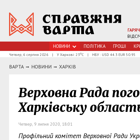
ГАРЯЧ
ВІДСІ
НОВИНИ
ПОЛІТИКА
ГРОШI
КР
о
Четвер, 6 серпня 2026
|
У Харкові: 23
С
|
НБУ : USD 44.3 EUR 50.95
ВАРТА
НОВИНИ
ХАРКIВ
Верховна Рада пог
Харківську область
Четвер, 9 липня 2020, 18:01
Профільний комітет Верховної Ради Укр