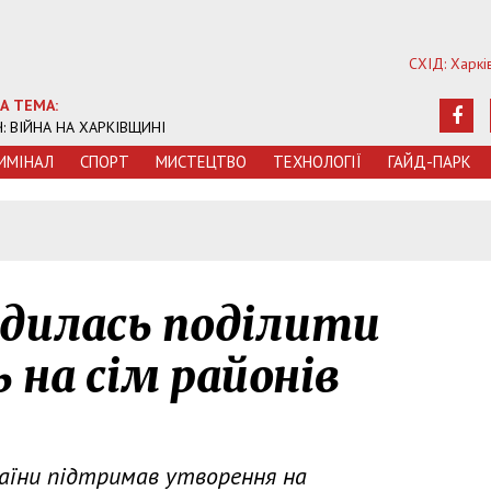
СХІД: Харкі
А ТЕМА:
Ч: ВІЙНА НА ХАРКІВЩИНІ
ИМIНАЛ
СПОРТ
МИСТЕЦТВО
ТЕХНОЛОГIЇ
ГАЙД-ПАРК
одилась поділити
 на сім районів
аїни підтримав утворення на