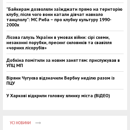
"Байкерам дозволяли заїжджати прямо на територію
клубу, після чого вони катали дівчат навколо
танцполу": МС Риба – про клубну культуру 1990-
2000х
Лісова галузь України в умовах війни: сірі схеми,
незаконні порубки, пресинг силовиків та свавілля
«чорних лісорубів»
Добкіна помітили за новим заняттям: прислужував в
УПЦ МП
Віряни Чугуєва відзначили Вербну неділю разом із
ПЦУ
У Харкові відкрили головну ялинку міста (ВІДЕО)
УСІ НОВИНИ