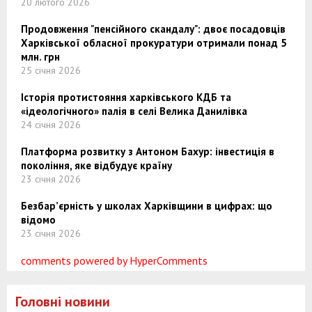
20 лютого 2026
Продовження "пенсійного скандалу": двоє посадовців
Харківської обласної прокуратури отримали понад 5
млн. грн
25 січня 2026
Історія протистояння харківського КДБ та
«ідеологічного» палія в селі Велика Данилівка
24 січня 2026
Платформа розвитку з Антоном Бахур: інвестиція в
покоління, яке відбудує країну
23 січня 2026
Безбар’єрність у школах Харківщини в цифрах: що
відомо
23 січня 2026
comments powered by HyperComments
Головні новини