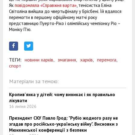
Як
повідомляла «Справжня варта»
, тенісистка Еліна
Світоліна вийшла до чвертьфіналу у Брісбені. Їй вдалося
перемогти в першому офіційному матчі року
представницю Пуерто-Ріко і олімпійську чемпіонку Ріо –
Моніку П'ю.
ТЕГИ:
новини харків,
змагання,
харків,
перемога,
спорт
Матеріали за темою:
Кропив'янка у дітей: чому виникає і як правильно
лікувати
16 липня 2026
Президент СКУ Павло Грод: "Рубіо жодного разу не
згадав про російсько-українську війну". Висновки з
Мюнхенської конференції з безпеки