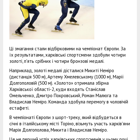
Ці змагання стали відбірковими на чемпіонат Європи. За
їх результатами, харківські спортсмени здобули чотири
золоті, п'ять срібних і чотири бронзові медалі.
Наприклад, золоті медалі дісталися Микиті Неміро
(дистанція 500 м), Артему Хмелевському (1000 м), Марії
Долгополовій (500 м). «Золото» отримала збірна
Харківської області-2, куди входять Станіслав
Омельченко, Дмитро Покровський, Роман Малюга та
Владислав Неміро. Команда здобула перемогу в чоловічій
естафеті.
В чемпіонаті Європи з шорт-треку, який відбудеться в
січні в італійському місті Торіно, візьмуть участь харків'яни
Марія Долгополова, Микита і Владислав Неміро.
Це не перший успіх харківських спортсменів у цьому році.