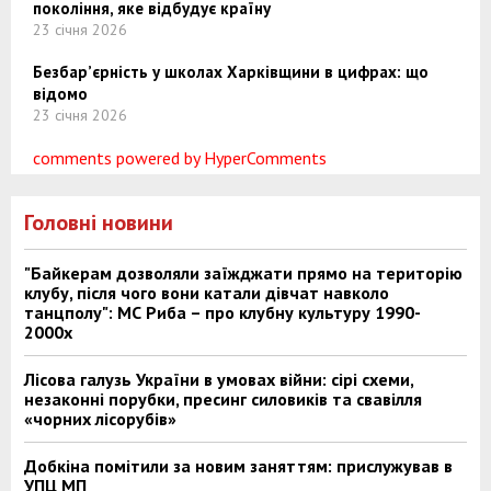
покоління, яке відбудує країну
23 січня 2026
Безбар’єрність у школах Харківщини в цифрах: що
відомо
23 січня 2026
comments powered by HyperComments
Головні новини
"Байкерам дозволяли заїжджати прямо на територію
клубу, після чого вони катали дівчат навколо
танцполу": МС Риба – про клубну культуру 1990-
2000х
Лісова галузь України в умовах війни: сірі схеми,
незаконні порубки, пресинг силовиків та свавілля
«чорних лісорубів»
Добкіна помітили за новим заняттям: прислужував в
УПЦ МП