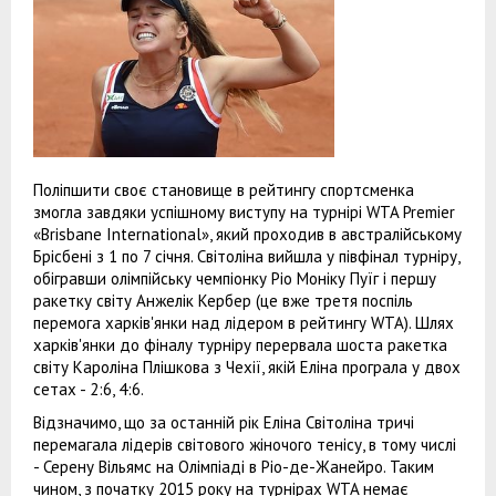
Поліпшити своє становище в рейтингу спортсменка
змогла завдяки успішному виступу на турнірі WTA Premier
«Brisbane International», який проходив в австралійському
Брісбені з 1 по 7 січня. Світоліна вийшла у півфінал турніру,
обігравши олімпійську чемпіонку Ріо Моніку Пуїг і першу
ракетку світу Анжелік Кербер (це вже третя поспіль
перемога харків'янки над лідером в рейтингу WTA). Шлях
харків'янки до фіналу турніру перервала шоста ракетка
світу Кароліна Плішкова з Чехії, якій Еліна програла у двох
сетах - 2:6, 4:6.
Відзначимо, що за останній рік Еліна Світоліна тричі
перемагала лідерів світового жіночого тенісу, в тому числі
- Серену Вільямс на Олімпіаді в Ріо-де-Жанейро. Таким
чином, з початку 2015 року на турнірах WTA немає