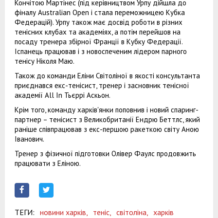
Кончітою Мартінес (під керівництвом Урпу дійшла до
фіналу Australian Open і стала переможницею Кубка
Федерацій). Урпу також має досвід роботи в різних
тенісних клубах та академіях, а потім перейшов на
посаду тренера збірної Франції в Кубку Федерації.
Іспанець працював і з новоспеченим лідером парного
тенісу Ніколя Маю.
Також до команди Еліни Світоліної в якості консультанта
приєднався екс-тенісист, тренер і засновник тенісної
академії All In Тьєррі Аскьон.
Крім того, команду харків'янки поповнив і новий спаринг-
партнер – тенісист з Великобританії Ендрю Беттлс, який
раніше співпрацював з екс-першою ракеткою світу Аною
Іванович.
Тренер з фізичної підготовки Олівер Фаулс продовжить
працювати з Еліною.
ТЕГИ:
новини харків,
теніс,
світоліна,
харків