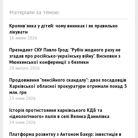
Матеріали за темою:
Кропив'янка у дітей: чому виникає і як правильно
лікувати
16 липня 2026
Президент СКУ Павло Грод: "Рубіо жодного разу не
згадав про російсько-українську війну". Висновки з
Мюнхенської конференції з безпеки
20 лютого 2026
Продовження "пенсійного скандалу": двоє посадовців
Харківської обласної прокуратури отримали понад 5
млн. грн
25 січня 2026
Історія протистояння харківського КДБ та
«ідеологічного» палія в селі Велика Данилівка
24 січня 2026
Платформа розвитку з Антоном Бахур: інвестиція в