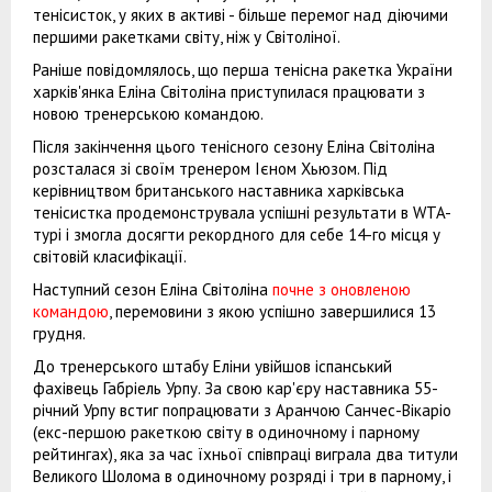
тенісисток, у яких в активі - більше перемог над діючими
першими ракетками світу, ніж у Світоліної.
Раніше повідомлялось, що перша тенісна ракетка України
харків'янка Еліна Світоліна приступилася працювати з
новою тренерською командою.
Після закінчення цього тенісного сезону Еліна Світоліна
розсталася зі своїм тренером Ієном Хьюзом. Під
керівництвом британського наставника харківська
тенісистка продемонструвала успішні результати в WTA-
турі і змогла досягти рекордного для себе 14-го місця у
світовій класифікації.
Наступний сезон Еліна Світоліна
почне з оновленою
командою
, перемовини з якою успішно завершилися 13
грудня.
До тренерського штабу Еліни увійшов іспанський
фахівець Габріель Урпу. За свою кар'єру наставника 55-
річний Урпу встиг попрацювати з Аранчою Санчес-Вікаріо
(екс-першою ракеткою світу в одиночному і парному
рейтингах), яка за час їхньої співпраці виграла два титули
Великого Шолома в одиночному розряді і три в парному, і