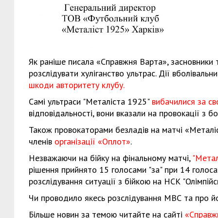
Як раніше писала «Справжня Варта», засновники 
розслідувати хуліганство ультрас. Дії вболівальни
шкоди авторитету клубу.
Самі ультраси "Металіста 1925"
вибачилися за св
відповідальності, вони вказали на провокації з б
Також провокаторами безладів на матчі «Металі
членів
організації «Оплот»
.
Незважаючи на бійку на фінальному матчі,
"Метал
рішення прийнято 15 голосами "за" при 14 голос
розслідування ситуації з бійкою на НСК "Олімпійсь
Чи проводило якесь розслідування МВС та про йо
Більше новин за темою читайте на сайті
«Справж