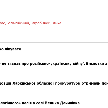
рас,
олімпійський,
агробізнес,
лінке
но лікувати
не згадав про російсько-українську війну". Висновки з
довців Харківської обласної прокуратури отримали по
логічного» палія в селі Велика Данилівка