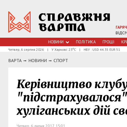
ГАРЯЧ
ВІДСІ
НОВИНИ
ПОЛІТИКА
ГРОШI
КР
о
Четвер, 6 серпня 2026
|
У Харкові: 23
С
|
НБУ : USD 44.35 EUR 51
ВАРТА
НОВИНИ
СПОРТ
Керівництво клубу
"підстрахувалося
хуліганських дій с
Четвер, 6 липня 2017, 15:01