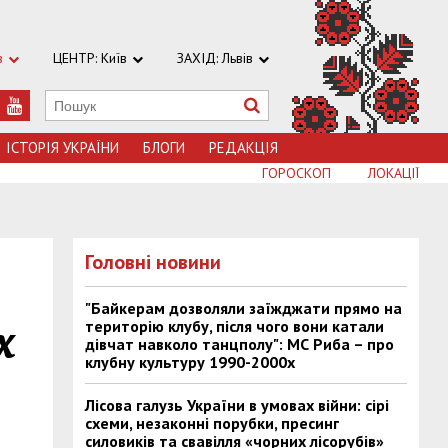
в
ЦЕНТР: Київ
ЗАХІД: Львів
ІСТОРІЯ УКРАЇНИ
БЛОГИ
РЕДАКЦІЯ
ГОРОСКОП
ЛОКАЦІЇ
Головні новини
"Байкерам дозволяли заїжджати прямо на
територію клубу, після чого вони катали
х
дівчат навколо танцполу": МС Риба – про
клубну культуру 1990-2000х
Лісова галузь України в умовах війни: сірі
схеми, незаконні порубки, пресинг
силовиків та свавілля «чорних лісорубів»