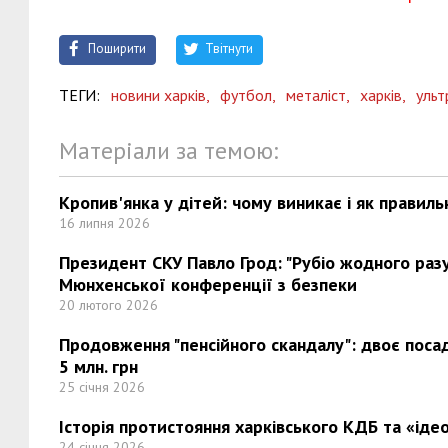
Поширити
Твітнути
ТЕГИ:
новини харків,
футбол,
металіст,
харків,
ульт
Матеріали за темою:
Кропив'янка у дітей: чому виникає і як правиль
16 липня 2026
Президент СКУ Павло Грод: "Рубіо жодного разу 
Мюнхенської конференції з безпеки
20 лютого 2026
Продовження "пенсійного скандалу": двоє поса
5 млн. грн
25 січня 2026
Історія протистояння харківського КДБ та «ідео
24 січня 2026