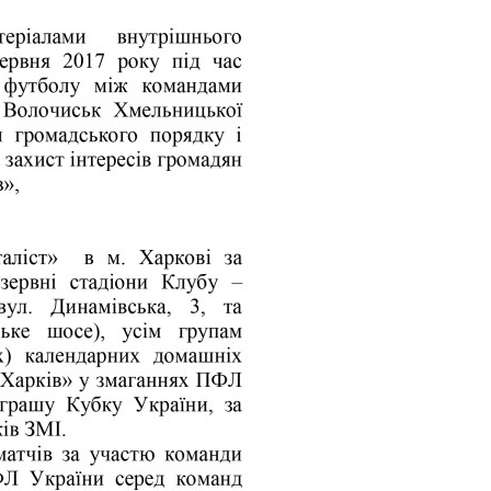
Харковом ширяться добрі вчи