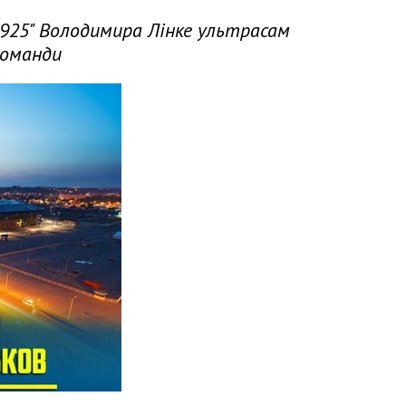
925" Володимира Лінке ультрасам
команди