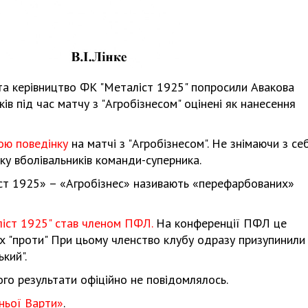
та керівництво ФК "Металіст 1925" попросили Авакова
ків під час матчу з "Агробізнесом" оцінені як нанесення
ою поведінку
на матчі з "Агробізнесом". Не знімаючи з се
оку вболівальників команди-суперника.
ст 1925» – «Агробізнес» називають «перефарбованих»
іст 1925" став членом ПФЛ.
На конференції ПФЛ це
ах "проти" При цьому членство клубу одразу призупинили
кий".
го результати офіційно не повідомлялось.
ньої Варти»
.